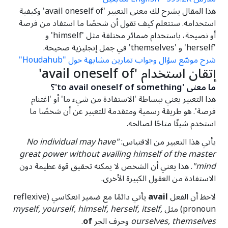
هذا المقال يشرح لك معنى التعبير 'avail oneself of' وكيفية
استخدامه. ستتعلم كيف تقول أن شخصًا ما استفاد من فرصة
أو نصيحة، باستخدام ضمائر مختلفة مثل 'himself' و
'herself' و 'themselves' في جمل إنجليزية صحيحة.
شرح موسّع
سؤال وجواب
تمارين مشابهة
حول "Houdahub"
إتقان استخدام 'avail oneself of'
ما معنى 'to avail oneself of something'؟
هذا التعبير يعني ببساطة 'الاستفادة من شيء ما' أو 'اغتنام
فرصة'. هو طريقة رسمية ومتقدمة للتعبير عن أن شخصًا ما
استخدم شيئًا متاحًا لصالحه.
يأتي هذا التعبير من الاقتباس:
"No individual may have
great power without availing himself of the master
mind"
. هذا يعني أن الشخص لا يمكنه تحقيق قوة عظيمة دون
الاستفادة من العقول الكبيرة الأخرى.
لاحظ أن الفعل
avail
يأتي دائمًا مع ضمير انعكاسي (reflexive
pronoun) مثل
myself, yourself, himself, herself, itself,
ourselves, themselves
وحرف الجر
of
.