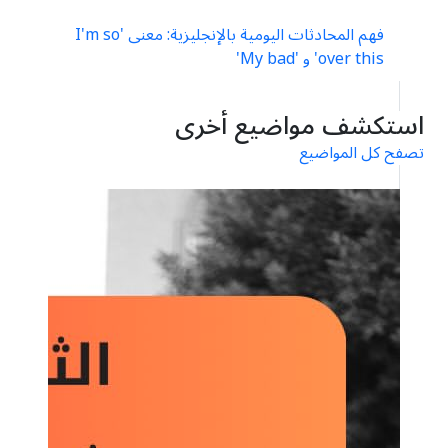
مفردات
فهم المحادثات اليومية بالإنجليزية: معنى 'I'm so
over this' و 'My bad'
استكشف مواضيع أخرى
تصفح كل المواضيع