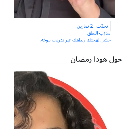
تحدّث
2 تمارين
مدرّب النطق
حسّن لهجتك ونطقك عبر تدريب موجّه.
حول هودا رمضان