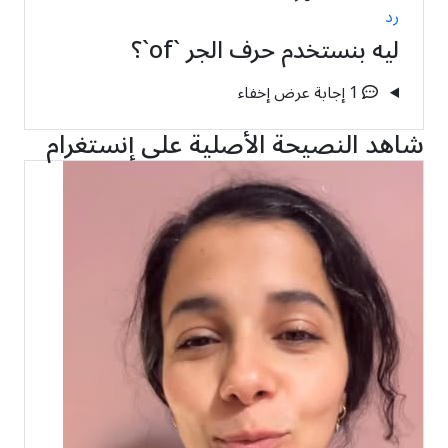
رد
ليه بنستخدم حرف الجر `of`؟
1 إجابة
عرض
إخفاء
شاهد النصيحة الأصلية على إنستغرام