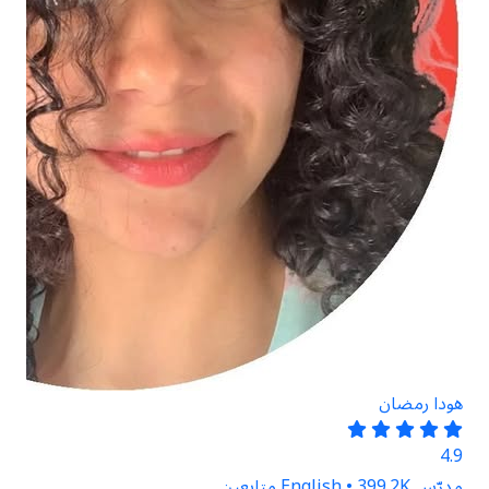
هودا رمضان
4.9
مدرّس English • 399.2K متابعين