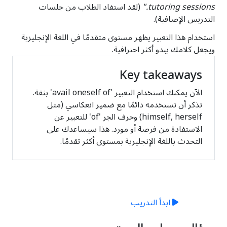
tutoring sessions."
(لقد استفاد الطلاب من جلسات
التدريس الإضافية).
استخدام هذا التعبير يظهر مستوى متقدمًا في اللغة الإنجليزية
ويجعل كلامك يبدو أكثر احترافية.
Key takeaways
الآن يمكنك استخدام التعبير 'avail oneself of' بثقة.
تذكر أن تستخدمه دائمًا مع ضمير انعكاسي (مثل
himself, herself) وحرف الجر 'of' للتعبير عن
الاستفادة من فرصة أو مورد. هذا سيساعدك على
التحدث باللغة الإنجليزية بمستوى أكثر تقدمًا.
جاهز للتدريب؟
ابدأ التدريب التفاعلي على الويب.
ابدأ التدريب