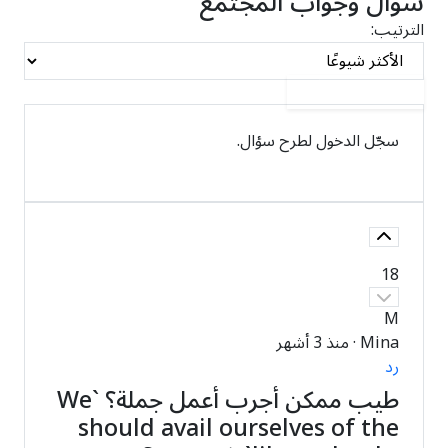
سؤال وجواب المجتمع
الترتيب:
اطرح سؤالًا
سجّل الدخول لطرح سؤال.
تسجيل الدخول
18
M
Mina
·
منذ 3 أشهر
رد
طيب ممكن أجرب أعمل جملة؟ `We
should avail ourselves of the