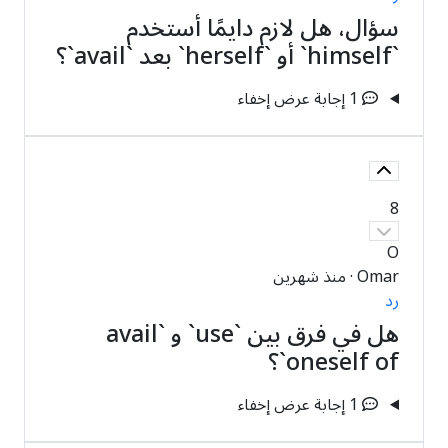
سؤال، هل لازم دايمًا أستخدم
`himself` أو `herself` بعد `avail`؟
1 إجابة
عرض
إخفاء
8
O
Omar
·
منذ شهرين
رد
هل في فرق بين `use` و `avail
oneself of`؟
1 إجابة
عرض
إخفاء