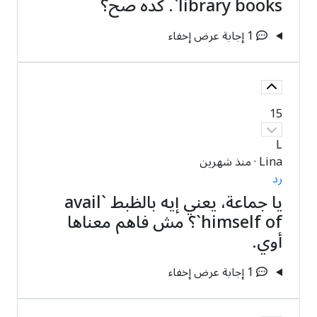
library books`. كده صح؟
1 إجابة
عرض
إخفاء
15
L
Lina
·
منذ شهرين
رد
يا جماعة، يعني إيه بالظبط `avail
himself of`؟ مش فاهم معناها
أوي.
1 إجابة
عرض
إخفاء