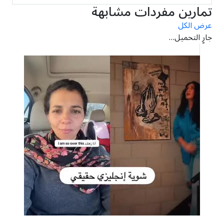
تمارين مفردات مشابهة
عرض الكل
جارٍ التحميل…