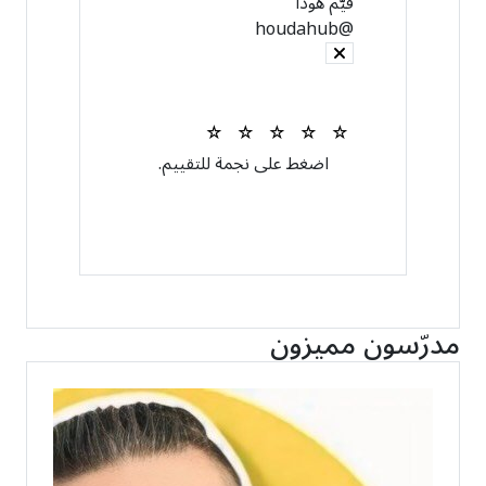
قيّم هودا
@houdahub
☆
☆
☆
☆
☆
اضغط على نجمة للتقييم.
إرسال التقييم
مدرّسون مميزون