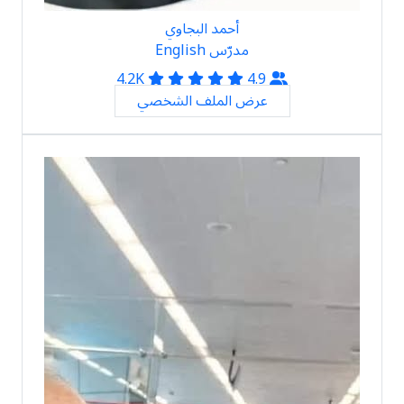
أحمد البجاوي
مدرّس English
4.2K
4.9
عرض الملف الشخصي