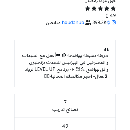
حول هودا رمضان
()
4.9
@houdahub
399.2K متابعين
طريقة بسيطة وواضحة 🔴 👑أعمل مع السيدات
و المحترفين في البيزنيس للتحدث بإنجليزي
واثق وواضح 💪🏻 📣 برنامج LEVEL UP لرواد
الأعمال- احجز مكالمتك المجانية👇🏼
7
نصائح تدريب
4.9