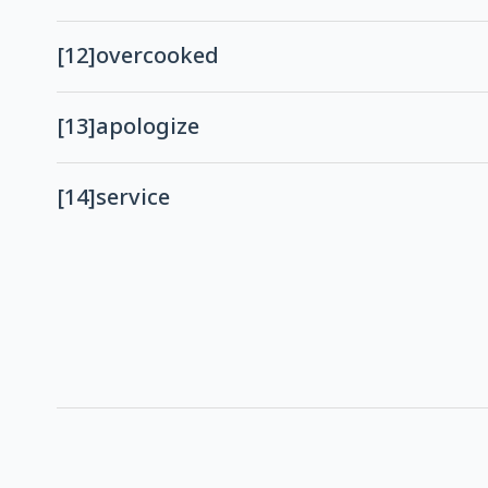
[12]
overcooked
[13]
apologize
[14]
service