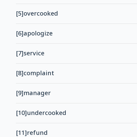
[5]
overcooked
[6]
apologize
[7]
service
[8]
complaint
[9]
manager
[10]
undercooked
[11]
refund