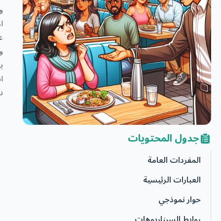
و
ا
ع
و
ي
ا
ن
جدول المحتويات
المفردات العامة
العبارات الرئيسية
حوار نموذجي
روابط السيناريوهات