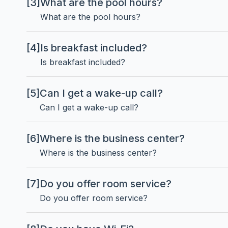
[3]
What are the pool hours?
What are the pool hours?
[4]
Is breakfast included?
Is breakfast included?
[5]
Can I get a wake-up call?
Can I get a wake-up call?
[6]
Where is the business center?
Where is the business center?
[7]
Do you offer room service?
Do you offer room service?