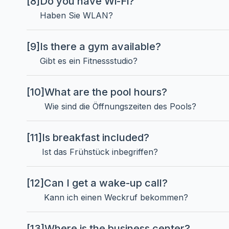
[8]
Do you have Wi-Fi?
Haben Sie WLAN?
[9]
Is there a gym available?
Gibt es ein Fitnessstudio?
[10]
What are the pool hours?
Wie sind die Öffnungszeiten des Pools?
[11]
Is breakfast included?
Ist das Frühstück inbegriffen?
[12]
Can I get a wake-up call?
Kann ich einen Weckruf bekommen?
[13]
Where is the business center?