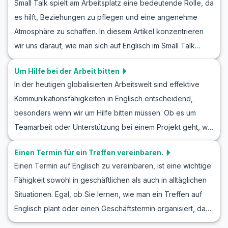
Small Talk spielt am Arbeitsplatz eine bedeutende Rolle, da
erfolgreichen Interviewsimulation. Sie werden nützliche
es hilft, Beziehungen zu pflegen und eine angenehme
Vokabeln und Schlüsselphrasen lernen, die Sie in einem
Atmosphäre zu schaffen. In diesem Artikel konzentrieren
echten englischen Vorstellungsgespräch antreffen
wir uns darauf, wie man sich auf Englisch im Small Talk
könnten. Nutzen Sie diese Übungen, um Ihr Englisch vor
engagiert, um Ihre Fähigkeiten in einem Büroumfeld zu
Ihrem nächsten Bewerbungsgespräch zu verbessern.
Um Hilfe bei der Arbeit bitten
verbessern. Indem Sie Themen wie das Wetter,
In der heutigen globalisierten Arbeitswelt sind effektive
Wochenendpläne oder aktuelle Ereignisse im Englischen
Kommunikationsfähigkeiten in Englisch entscheidend,
üben, können Sie Ihre Sicherheit in englischen Gesprächen
besonders wenn wir um Hilfe bitten müssen. Ob es um
stärken. Sie finden eine Tabelle mit nützlichem Wortschatz
Teamarbeit oder Unterstützung bei einem Projekt geht, wir
und wichtigen Redewendungen sowie Szenarien und
alle stehen gelegentlich vor der Herausforderung, Hilfe zu
Rollenspiele aus dem Büroalltag, die Ihnen den richtigen
Einen Termin für ein Treffen vereinbaren.
benötigen. In diesem Artikel erkunden wir, wie man höflich
Weg weisen. Egal, ob Sie Englisch lernen, um sich besser
Einen Termin auf Englisch zu vereinbaren, ist eine wichtige
und präzise im Arbeitsumfeld auf Englisch um Hilfe bittet.
in einem neuen Job zurechtzufinden oder um sich
Fähigkeit sowohl in geschäftlichen als auch in alltäglichen
Durch das Üben von englischen Rollenspielen für den
beiläufig mit Ihrem englischsprachigen Kollegen zu
Situationen. Egal, ob Sie lernen, wie man ein Treffen auf
Arbeitsplatz und das Erlernen spezifischer Dialoge zum
unterhalten, dieser Artikel wird helfen,
Englisch plant oder einen Geschäftstermin organisiert, das
Bitten um Hilfe, werden Sie Ihre Fähigkeit verbessern,
Arbeitsplatzaustausch reibungsloser und natürlicher zu
richtige Vokabular und passende Ausdrücke zu kennen, ist
typische Arbeitssituationen souverän zu meistern. Machen