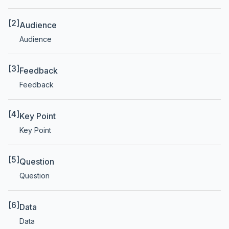
[2]
Audience
Audience
[3]
Feedback
Feedback
[4]
Key Point
Key Point
[5]
Question
Question
[6]
Data
Data