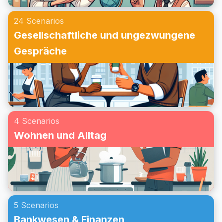
24 Scenarios
Gesellschaftliche und ungezwungene
Gespräche
4 Scenarios
Wohnen und Alltag
5 Scenarios
Bankwesen & Finanzen