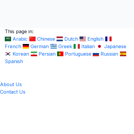
This page in:
Arabic
Chinese
Dutch
English
French
German
Greek
Italian
Japanese
Korean
Persian
Portuguese
Russian
Spanish
LingUp
About Us
Contact Us
Location
4551 Zimmerman Ave, Niagara Falls, ON, Canada L2E 2P2