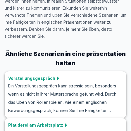
werden Ihnen helfen, in realen Situationen selbstbewusster
und klarer zu kommunizieren. Erkunden Sie weiterhin
verwandte Themen und üben Sie verschiedene Szenarien, um
Ihre Fähigkeiten in englischen Präsentationen weiter zu
verbessern. Denken Sie daran, je mehr Sie üben, desto
sicherer werden Sie.
Ähnliche Szenarien in
eine präsentation
halten
Vorstellungsgespräch
Ein Vorstellungsgespräch kann stressig sein, besonders
wenn es nicht in Ihrer Muttersprache geführt wird. Durch
das Üben von Rollenspielen, wie einem englischen
Bewerbungsgespräch, können Sie Ihre Fähigkeiten
verbessern und mehr Selbstvertrauen aufbauen. In diesem
Plauderei am Arbeitsplatz
Artikel konzentrieren wir uns auf wichtige Aspekte einer