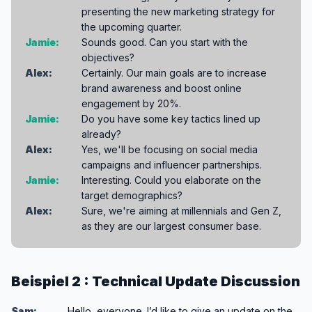
presenting the new marketing strategy for
the upcoming quarter.
Jamie:
Sounds good. Can you start with the
objectives?
Alex:
Certainly. Our main goals are to increase
brand awareness and boost online
engagement by 20%.
Jamie:
Do you have some key tactics lined up
already?
Alex:
Yes, we'll be focusing on social media
campaigns and influencer partnerships.
Jamie:
Interesting. Could you elaborate on the
target demographics?
Alex:
Sure, we're aiming at millennials and Gen Z,
as they are our largest consumer base.
Beispiel 2 : Technical Update Discussion
Sam:
Hello, everyone. I’d like to give an update on the