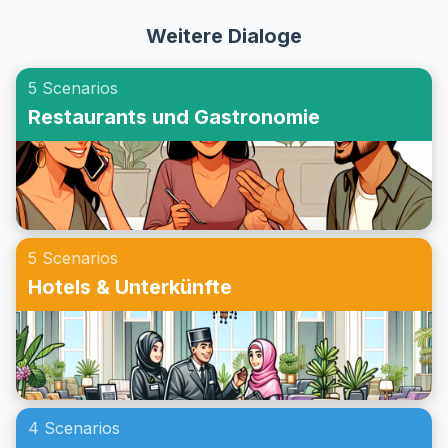
gestalten.
unerlässlich. Dieser Artikel stellt Ihnen nützliche Wörter und
Sie mit und erweitern Sie Ihr englisches Vokabular für
Weitere Dialoge
Ausdrücke vor, die Ihnen dabei helfen, Termine zu
diese oft benötigten Szenarien.
vereinbaren. Zusätzlich finden Sie realistische Dialoge, die
5 Scenarios
Ihnen helfen, das Gelernte in wirklichen Situationen
Restaurants und Gastronomie
anzuwenden und dabei Ihre Englischkenntnisse zu
verbessern sowie Vertrauen im Umgang mit diesen
alltäglichen Aufgaben zu gewinnen.
5 Scenarios
Hotels & Unterkünfte
4 Scenarios