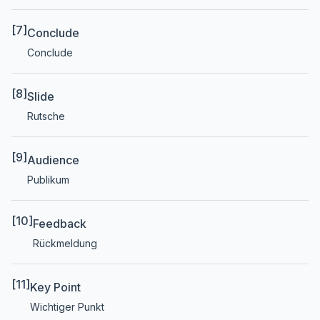
[7]
Conclude
Conclude
[8]
Slide
Rutsche
[9]
Audience
Publikum
[10]
Feedback
Rückmeldung
[11]
Key Point
Wichtiger Punkt