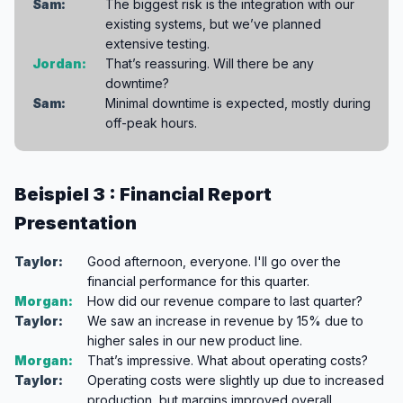
Sam:
The biggest risk is the integration with our
existing systems, but we’ve planned
extensive testing.
Jordan:
That’s reassuring. Will there be any
downtime?
Sam:
Minimal downtime is expected, mostly during
off-peak hours.
Beispiel 3 : Financial Report
Presentation
Taylor:
Good afternoon, everyone. I'll go over the
financial performance for this quarter.
Morgan:
How did our revenue compare to last quarter?
Taylor:
We saw an increase in revenue by 15% due to
higher sales in our new product line.
Morgan:
That’s impressive. What about operating costs?
Taylor:
Operating costs were slightly up due to increased
production, but margins improved overall.