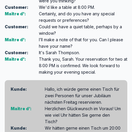
were you thinking?
Customer:
We'd like a table at 8:00 PM.
Maître d':
Certainly, and do you have any special
requests or preferences?
Customer:
Could we have a quiet table, perhaps by a
window?
Maître d':
I’ll make a note of that for you. Can I please
have your name?
Customer:
It's Sarah Thompson.
Maître d':
Thank you, Sarah. Your reservation for two at
8:00 PM is confirmed. We look forward to
making your evening special.
Kunde:
Hallo, ich würde gerne einen Tisch für
zwei Personen für unser Jubiläum
nächsten Freitag reservieren.
Maître d’:
Herzlichen Glückwunsch im Voraus! Um
wie viel Uhr hätten Sie gerne den
Tisch?
Kunde:
Wir hätten gerne einen Tisch um 20:00