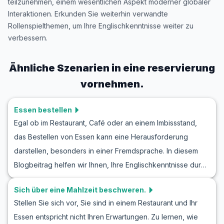
teilzunehmen, einem wesentlichen Aspekt moderner globaler
Interaktionen. Erkunden Sie weiterhin verwandte
Rollenspielthemen, um Ihre Englischkenntnisse weiter zu
verbessern.
Ähnliche Szenarien in
eine reservierung
vornehmen.
Essen bestellen
Egal ob im Restaurant, Café oder an einem Imbissstand,
das Bestellen von Essen kann eine Herausforderung
darstellen, besonders in einer Fremdsprache. In diesem
Blogbeitrag helfen wir Ihnen, Ihre Englischkenntnisse durch
Rollenspiele zum Thema „Essen bestellen“ zu verbessern.
Sich über eine Mahlzeit beschweren.
Sie werden wichtige englische Vokabeln und Wendungen
Stellen Sie sich vor, Sie sind in einem Restaurant und Ihr
lernen, die die Kommunikation in diesen Alltagssituationen
Essen entspricht nicht Ihren Erwartungen. Zu lernen, wie
erleichtern. Mit Hilfe von realistischen Dialogbeispielen und