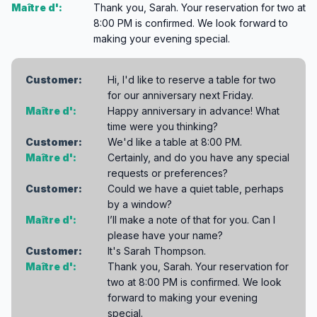
Maître d':
Thank you, Sarah. Your reservation for two at
8:00 PM is confirmed. We look forward to
making your evening special.
Customer:
Hi, I'd like to reserve a table for two
for our anniversary next Friday.
Maître d':
Happy anniversary in advance! What
time were you thinking?
Customer:
We'd like a table at 8:00 PM.
Maître d':
Certainly, and do you have any special
requests or preferences?
Customer:
Could we have a quiet table, perhaps
by a window?
Maître d':
I’ll make a note of that for you. Can I
please have your name?
Customer:
It's Sarah Thompson.
Maître d':
Thank you, Sarah. Your reservation for
two at 8:00 PM is confirmed. We look
forward to making your evening
special.