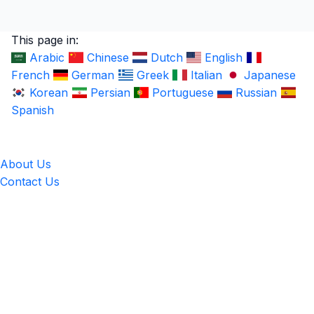
This page in:
Arabic
Chinese
Dutch
English
French
German
Greek
Italian
Japanese
Korean
Persian
Portuguese
Russian
Spanish
LingUp
About Us
Contact Us
Location
4551 Zimmerman Ave, Niagara Falls, ON, Canada L2E 2P2
Privacy & Terms