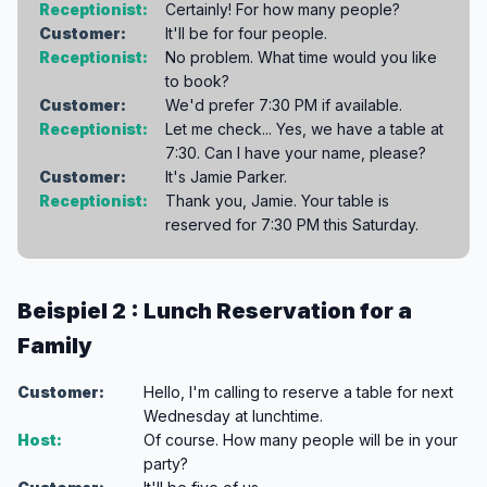
Receptionist:
Certainly! For how many people?
Customer:
It'll be for four people.
Receptionist:
No problem. What time would you like
to book?
Customer:
We'd prefer 7:30 PM if available.
Receptionist:
Let me check... Yes, we have a table at
7:30. Can I have your name, please?
Customer:
It's Jamie Parker.
Receptionist:
Thank you, Jamie. Your table is
reserved for 7:30 PM this Saturday.
Beispiel 2 : Lunch Reservation for a
Family
Customer:
Hello, I'm calling to reserve a table for next
Wednesday at lunchtime.
Host:
Of course. How many people will be in your
party?