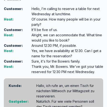
Customer:
Hello, I'm calling to reserve a table for next
Wednesday at lunchtime.
Host:
Of course. How many people will be in your
party?
Customer:
It'll be five of us.
Host:
Alright, we can accommodate that. What time
would you like to book?
Customer:
Around 12:30 PM, if possible.
Host:
Yes, we have availability at 12:30. Can I get a
name for the reservation?
Customer:
Sure, it's for the Bowers family.
Host:
Thank you, Mr. Bowers. We've got your table
reserved for 12:30 PM next Wednesday.
Kunde:
Hallo, ich rufe an, um einen Tisch für
nächsten Mittwoch zur Mittagszeit zu
reservieren.
Gastgeber:
Natürlich. Für wie viele Personen soll
der Tisch reserviert werden?