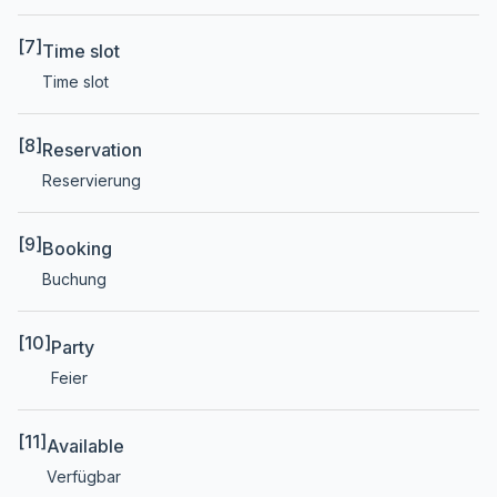
[7]
Time slot
Time slot
[8]
Reservation
Reservierung
[9]
Booking
Buchung
[10]
Party
Feier
[11]
Available
Verfügbar