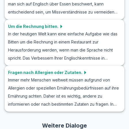
man sich auf Englisch über Essen beschwert, kann
kulturellen Tipps werden Sie sich sicherer fühlen, Ihre
entscheidend sein, um Missverständnisse zu vermeiden
Bestellung korrekt und selbstbewusst auf Englisch
und eine zufriedenstellende Lösung zu finden. In diesem
aufzugeben. Tauchen Sie ein und entdecken Sie die
Um die Rechnung bitten.
Artikel konzentrieren wir uns auf englische Rollenspiele,
spannenden Möglichkeiten, die Rollenspiele zum Thema
In der heutigen Welt kann eine einfache Aufgabe wie das
bei denen Sie lernen, sich höflich und effektiv über Essen
Essen bestellen beim Englischlernen bieten.
Bitten um die Rechnung in einem Restaurant zur
zu beschweren. Welche Möglichkeiten haben Sie, Ihre
Herausforderung werden, wenn man die Sprache nicht
Anliegen zu äußern, ohne unhöflich zu wirken? Welche
spricht. Das Verbessern Ihrer Englischkenntnisse in
Schlüsselphrasen können Ihnen helfen, Ihre Probleme klar
Rollenspielszenarien, wie zum Beispiel beim Bitten um die
zu kommunizieren? Entdecken Sie die kulturellen Nuancen,
Fragen nach Allergien oder Zutaten.
Rechnung, kann Ihr Selbstvertrauen in einem
die man beachten sollte, während wir verschiedene
Immer mehr Menschen weltweit müssen aufgrund von
englischsprachigen Restaurant erheblich steigern. In
Szenarien und Dialoge erkunden. Lesen Sie weiter, um Ihre
Allergien oder speziellen Ernährungsbedürfnissen auf ihre
diesem Artikel lernen Sie, wie Sie natürliche und
Kommunikationsfähigkeiten zu verbessern und mehr über
Ernährung achten. Daher ist es wichtig, andere zu
realistische Dialoge führen, um diese alltägliche Aufgabe
die Kunst des Beschwerdeeinlegens zu erfahren!
informieren oder nach bestimmten Zutaten zu fragen. In
zu meistern. Wir bieten Ihnen nützliche englische
diesem Artikel lernen Sie praxisnahe englische
Gesprächsphrasen und eine Sammlung von Rollenspielen,
Rollenspiele zu Allergien und Zutaten kennen. Sie werden
um Sie besser auf reale Situationen vorzubereiten.
Weitere Dialoge
erfahren, wie man effektiv über Allergien auf Englisch