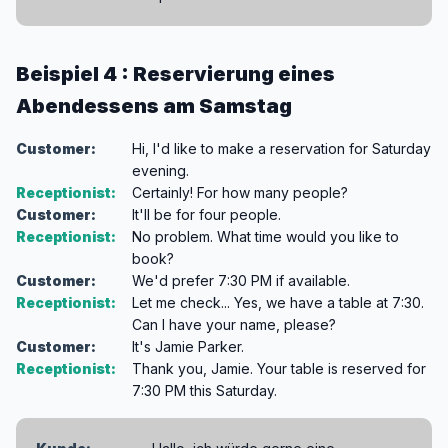
Beispiel 4 : Reservierung eines
Abendessens am Samstag
Customer:
Hi, I'd like to make a reservation for Saturday
evening.
Receptionist:
Certainly! For how many people?
Customer:
It'll be for four people.
Receptionist:
No problem. What time would you like to
book?
Customer:
We'd prefer 7:30 PM if available.
Receptionist:
Let me check... Yes, we have a table at 7:30.
Can I have your name, please?
Customer:
It's Jamie Parker.
Receptionist:
Thank you, Jamie. Your table is reserved for
7:30 PM this Saturday.