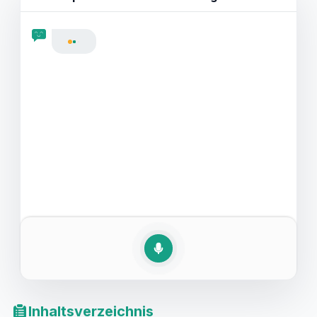
ausgerüstet, werden Sie mehr Selbstvertrauen in
englischen Reservierungsgesprächen gewinnen. Egal,
ob Sie ein englisches Reservierungs-Rollenspiel üben
oder einen Dialog simulieren, diese Fähigkeiten sind in
der heutigen globalisierten Welt unerlässlich.
Inhaltsverzeichnis