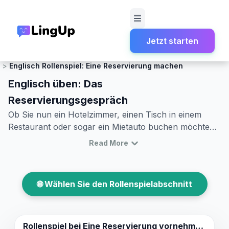
Jetzt starten
Startseite
Rollenspiel
Restaurants und Gastronomie
Englisch Rollenspiel: Eine Reservierung machen
Englisch üben: Das
Reservierungsgespräch
Ob Sie nun ein Hotelzimmer, einen Tisch in einem
Restaurant oder sogar ein Mietauto buchen möchten,
die Fähigkeit, eine Reservierung auf Englisch
Read More
vorzunehmen, ist eine wichtige Fähigkeit in der realen
Welt. Diese Fähigkeit kann Türen zu neuen
Erfahrungen und unschätzbarem Komfort öffnen. In
🌐 Wählen Sie den Rollenspielabschnitt
diesem Artikel konzentrieren wir uns auf das englische
Reservierungs-Rollenspiel, damit Sie lernen können,
Reservierungen reibungslos zu handhaben. Mit
grundlegenden Vokabeln und Schlüsselphrasen
Rollenspiel bei
Eine Reservierung vornehmen.