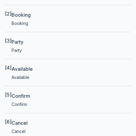
[2]
Booking
Booking
[3]
Party
Party
[4]
Available
Available
[5]
Confirm
Confirm
[6]
Cancel
Cancel