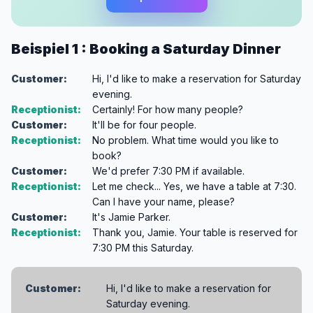
Beispiel 1 : Booking a Saturday Dinner
Customer:
Hi, I'd like to make a reservation for Saturday
evening.
Receptionist:
Certainly! For how many people?
Customer:
It'll be for four people.
Receptionist:
No problem. What time would you like to
book?
Customer:
We'd prefer 7:30 PM if available.
Receptionist:
Let me check... Yes, we have a table at 7:30.
Can I have your name, please?
Customer:
It's Jamie Parker.
Receptionist:
Thank you, Jamie. Your table is reserved for
7:30 PM this Saturday.
Customer:
Hi, I'd like to make a reservation for
Saturday evening.