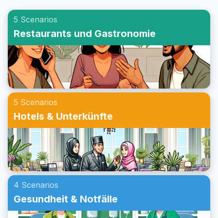
spricht, Fragen zu Zutaten stellt und die damit
5 Scenarios
verbundenen kulturellen Aspekte versteht. Verbessern Sie
Restaurants und Gastronomie
Ihre Kommunikationsfähigkeiten und gewinnen Sie
Sicherheit im Umgang mit solchen Situationen im Alltag. Das
Beherrschen dieser Fähigkeiten kann dazu beitragen, dass
Ihre Bedürfnisse oder die anderer respektiert werden.
Lesen Sie weiter, um nützliche englische Ausdrücke und
5 Scenarios
Vokabeln für diese wichtigen Gespräche zu entdecken!
Hotels & Unterkünfte
4 Scenarios
Gesundheit & Notfälle