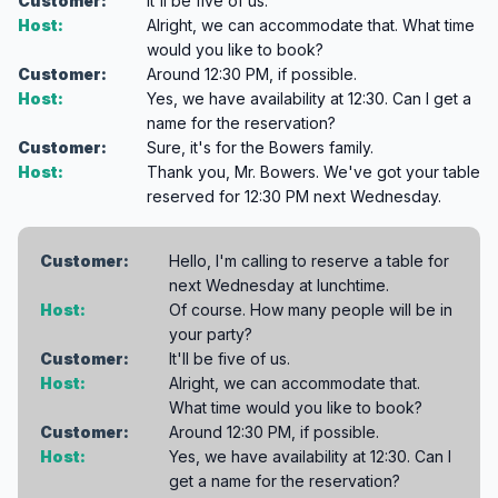
Customer:
It'll be five of us.
Host:
Alright, we can accommodate that. What time
would you like to book?
Customer:
Around 12:30 PM, if possible.
Host:
Yes, we have availability at 12:30. Can I get a
name for the reservation?
Customer:
Sure, it's for the Bowers family.
Host:
Thank you, Mr. Bowers. We've got your table
reserved for 12:30 PM next Wednesday.
Customer:
Hello, I'm calling to reserve a table for
next Wednesday at lunchtime.
Host:
Of course. How many people will be in
your party?
Customer:
It'll be five of us.
Host:
Alright, we can accommodate that.
What time would you like to book?
Customer:
Around 12:30 PM, if possible.
Host:
Yes, we have availability at 12:30. Can I
get a name for the reservation?