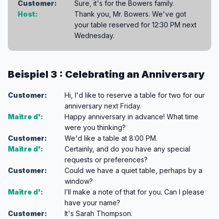
Customer:
Sure, it's for the Bowers family.
Host:
Thank you, Mr. Bowers. We've got
your table reserved for 12:30 PM next
Wednesday.
Beispiel 3 : Celebrating an Anniversary
Customer:
Hi, I'd like to reserve a table for two for our
anniversary next Friday.
Maître d':
Happy anniversary in advance! What time
were you thinking?
Customer:
We'd like a table at 8:00 PM.
Maître d':
Certainly, and do you have any special
requests or preferences?
Customer:
Could we have a quiet table, perhaps by a
window?
Maître d':
I’ll make a note of that for you. Can I please
have your name?
Customer:
It's Sarah Thompson.