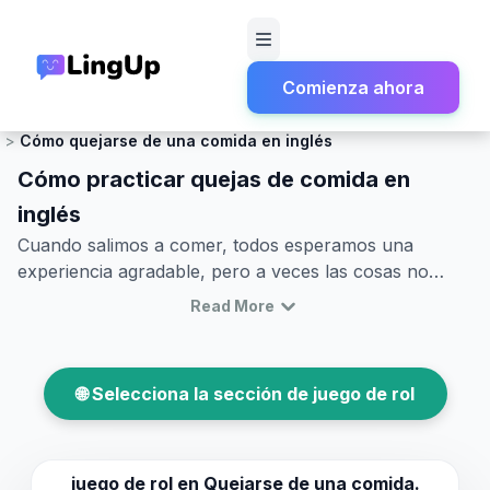
Comienza ahora
Inicio
Juego de rol
Restaurantes y Comida
Cómo quejarse de una comida en inglés
Cómo practicar quejas de comida en
inglés
Cuando salimos a comer, todos esperamos una
experiencia agradable, pero a veces las cosas no
salen como planeado. Ya sea que la comida no
Read More
cumpla con tus expectativas o haya un problema con
el servicio, saber expresar insatisfacción con una
comida puede ser invaluable. En este artículo,
🌐 Selecciona la sección de juego de rol
aprenderás a comunicar efectivamente tus inquietudes
en un entorno de restaurante. Exploraremos
vocabulario útil y frases clave para navegar por los
diálogos de quejas en restaurantes. Practicar estas
juego de rol en
Quejarse de una comida.