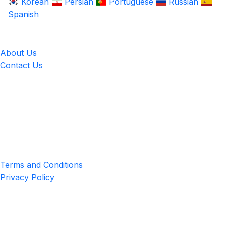
Korean
Persian
Portuguese
Russian
Spanish
LingUp
About Us
Contact Us
Location
4551 Zimmerman Ave, Niagara Falls, ON, Canada L2E 2P2
Privacy & Terms
Terms and Conditions
Privacy Policy
Get the App