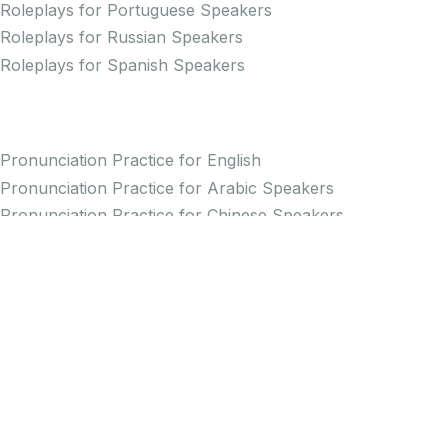
Roleplays for Portuguese Speakers
Roleplays for Russian Speakers
Roleplays for Spanish Speakers
Practice Pronunciation
Pronunciation Practice for English
Pronunciation Practice for Arabic Speakers
Pronunciation Practice for Chinese Speakers
Pronunciation Practice for Dutch Speakers
Pronunciation Practice for French Speakers
Pronunciation Practice for German Speakers
Pronunciation Practice for Greek Speakers
Pronunciation Practice for Italian Speakers
Pronunciation Practice for Japanese Speakers
Pronunciation Practice for Korean Speakers
Pronunciation Practice for Persian Speakers