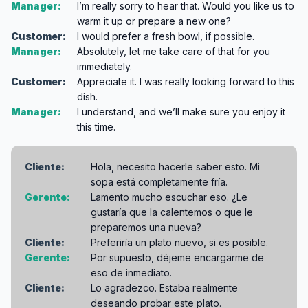
Manager:
I’m really sorry to hear that. Would you like us to
warm it up or prepare a new one?
Customer:
I would prefer a fresh bowl, if possible.
Manager:
Absolutely, let me take care of that for you
immediately.
Customer:
Appreciate it. I was really looking forward to this
dish.
Manager:
I understand, and we’ll make sure you enjoy it
this time.
Cliente:
Hola, necesito hacerle saber esto. Mi
sopa está completamente fría.
Gerente:
Lamento mucho escuchar eso. ¿Le
gustaría que la calentemos o que le
preparemos una nueva?
Cliente:
Preferiría un plato nuevo, si es posible.
Gerente:
Por supuesto, déjeme encargarme de
eso de inmediato.
Cliente:
Lo agradezco. Estaba realmente
deseando probar este plato.