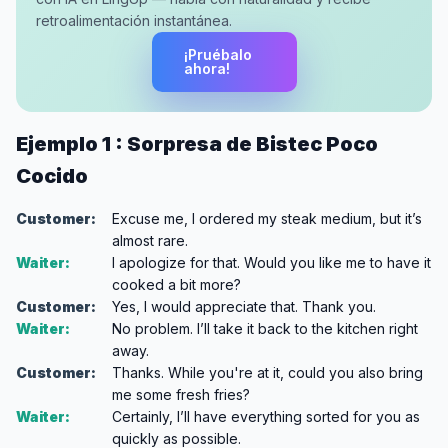
retroalimentación instantánea.
¡Pruébalo
ahora!
Ejemplo 1 : Sorpresa de Bistec Poco
Cocido
Customer:
Excuse me, I ordered my steak medium, but it’s
almost rare.
Waiter:
I apologize for that. Would you like me to have it
cooked a bit more?
Customer:
Yes, I would appreciate that. Thank you.
Waiter:
No problem. I’ll take it back to the kitchen right
away.
Customer:
Thanks. While you're at it, could you also bring
me some fresh fries?
Waiter:
Certainly, I’ll have everything sorted for you as
quickly as possible.