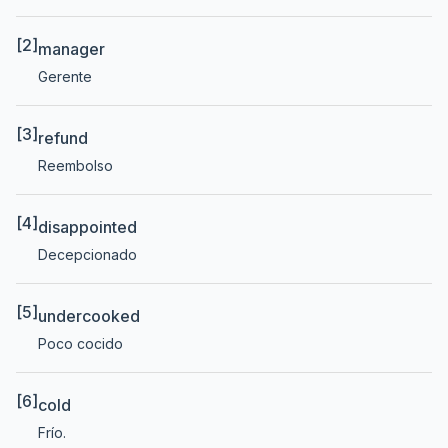
[2]
manager
Gerente
[3]
refund
Reembolso
[4]
disappointed
Decepcionado
[5]
undercooked
Poco cocido
[6]
cold
Frío.