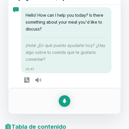
quejas en juegos de rol de restaurantes para
estudiantes de inglés puede aumentar tu confianza,
Hello! How can I help you today? Is there
facilitando el manejo de tales situaciones en la vida
something about your meal you'd like to
real. Recuerda, cometer errores es parte del proceso
discuss?
de aprendizaje, ¡así que sumerjámonos y empecemos
a mejorar tus habilidades de comunicación!
¡Hola! ¿En qué puedo ayudarte hoy? ¿Hay
algo sobre tu comida que te gustaría
comentar?
05:47
Tabla de contenido