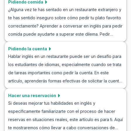
Pidiendo comida
¿Alguna vez te has sentado en un restaurante extranjero y
te has sentido inseguro sobre cómo pedir tu plato favorito
correctamente? Aprender a conversar en inglés para pedir
comida puede ayudarte a superar este dilema. Pedir
comida en un entorno de habla inglesa puede parecer
Pidiendo la cuenta
intimidante al principio, pero no te preocupes, cometer
Hablar inglés en un restaurante puede ser un desafío para
errores es parte del proceso de aprendizaje. En este
los estudiantes de idiomas, especialmente cuando se trata
artículo, te familiarizarás con vocabulario general, frases
de tareas importantes como pedir la cuenta. En este
clave y diálogos de ejemplo útiles para un escenario de
artículo, aprenderás formas efectivas de solicitar la cuenta
juego de roles al pedir comida. Nuestro objetivo es
en inglés y reducir el estrés en situaciones reales. Al
ayudarte con preguntas como "cómo pedir comida en
Hacer una reservación
proporcionar diálogos para pedir la cuenta en inglés y
inglés" y "lecciones de pedido de comida en inglés", para
Si deseas mejorar tus habilidades en inglés y
ejercicios prácticos de conversación, nuestro objetivo es
que puedas acercarte a los restaurantes con más
específicamente familiarizarte con el proceso de hacer
aumentar tu confianza en las interacciones lingüísticas. En
confianza y habilidades.
reservas en situaciones reales, este artículo es para ti. Aquí
las secciones a continuación, explorarás prácticas de
te mostraremos cómo llevar a cabo conversaciones de
conversación para pedir la cuenta y diálogos prácticos