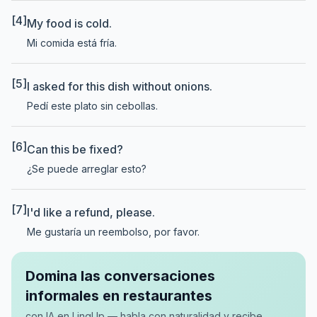
[4]
My food is cold.
Mi comida está fría.
[5]
I asked for this dish without onions.
Pedí este plato sin cebollas.
[6]
Can this be fixed?
¿Se puede arreglar esto?
[7]
I'd like a refund, please.
Me gustaría un reembolso, por favor.
Domina las conversaciones
informales en restaurantes
con IA en LingUp — habla con naturalidad y recibe