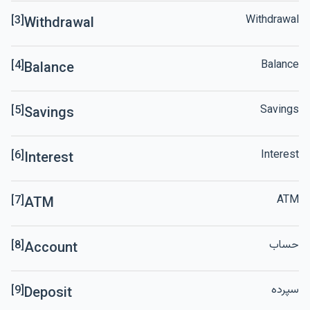
Withdrawal
[3]
Withdrawal
Balance
[4]
Balance
Savings
[5]
Savings
Interest
[6]
Interest
ATM
[7]
ATM
حساب
[8]
Account
سپرده
[9]
Deposit