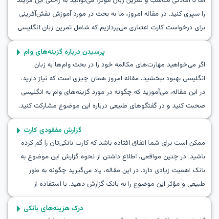
اما با آمادگی مناسب و تمرین زبان مؤثر، می‌توانید به راحتی این فرآیند
را سپری کنید. در مقاله امروز، ما به بحث در مورد آموزش نقش‌آفرینی
برای درخواست کارت اعتباری می‌پردازیم که شامل تمرین زبان انگلیسی
برای درخواست کارت اعتباری و مکالمات پیرامون کارت‌های اعتباری به
پرسیدن درباره گزینه‌های وام
زبان انگلیسی است. این فعالیت نه تنها به شما کمک می‌کند تا کلمات و
اگر می‌خواهید مهارت‌های مکالمه خود را در بحث وام‌ها به زبان
عبارات ضروری را یاد بگیرید، بلکه اعتماد به نفس لازم برای مکالمات
انگلیسی بهبود ببخشید، مقاله امروز همان چیزی است که نیاز دارید.
واقعی را نیز به شما می‌دهد. بیایید این سفر را قدم به قدم پیش ببریم
در این مقاله، می‌آموزید که چگونه در مورد گزینه‌های وام به انگلیسی
تا با هم یاد بگیریم که چگونه به زبان انگلیسی برای کارت اعتباری
صحبت کنید و در گفتگوهای طبیعی درباره این موضوع مشارکت کنید.
درخواست دهیم.
از واژگان کلیدی گرفته تا عبارات کاربردی، ما شما را از طریق کلمات
گزارش مفقودی کارت
ضروری و نمونه‌های گفت‌و‌گو راهنمایی می‌کنیم تا بتوانید با اطمینان در
ممکن است برای شما اتفاق افتاده باشد که کارت بانکی‌تان را گم کرده
موقعیت‌های واقعی درباره وام‌ها صحبت کنید. این فرصتی عالی برای
باشید. در چنین مواقعی، اطلاع داشتن از نحوه گزارش این موضوع به
تمرین مکالمات انگلیسی مرتبط با وام است که به شما کمک می‌کند در
بانک اهمیت زیادی دارد. در این مقاله، یاد می‌گیرید چگونه به طور
ارتباطات خود قوی‌تر شوید.
طبیعی و مؤثر این موضوع را به بانک گزارش دهید. با استفاده از
مکالمات و عبارات کاربردی، برای این موقعیت مهم به خوبی آماده
درک هزینه‌های بانکی
خواهید شد. این مکالمه نه تنها به زبان‌آموزان در آشنایی با واژگان و