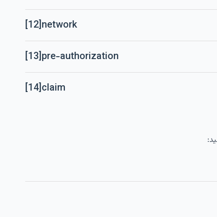
[12]
network
[13]
pre-authorization
[14]
claim
د: