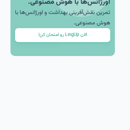
اورژانس‌ها با هوش مصنوعی.
تمرین نقش‌آفرینی بهداشت و اورژانس‌ها با
هوش مصنوعی.
الان LingUp رو امتحان کن!