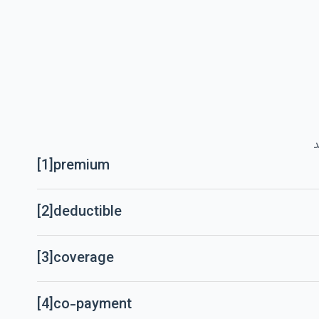
د
[1]
premium
[2]
deductible
[3]
coverage
[4]
co-payment