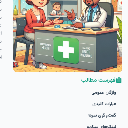
ک
س
س
ع
ا
ن
ج
ا
فهرست مطالب
واژگان عمومی
عبارات کلیدی
گفت‌وگوی نمونه
لینک‌های سناریو