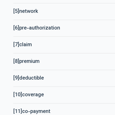
[5]
network
[6]
pre-authorization
[7]
claim
[8]
premium
[9]
deductible
[10]
coverage
[11]
co-payment