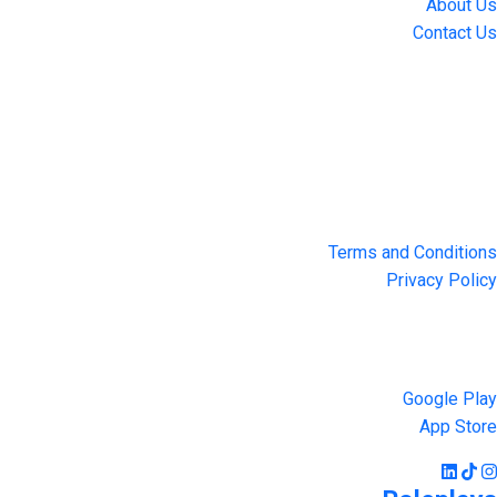
About Us
Contact Us
Location
4551 Zimmerman Ave, Niagara Falls, ON, Canada L2E 2P2
Privacy & Terms
Terms and Conditions
Privacy Policy
Get the App
Google Play
App Store