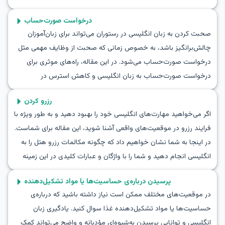
است در ابتدا چالش‌برانگیز به نظر برسد، اما نگران نباشید، اشتباهات
درخواست صورت‌حساب
بخشی از فرآیند یادگیری است. در این مقاله، شما با واژگان عمومی،
صحبت کردن به زبان انگلیسی در رستوران می‌تواند برای زبان‌آموزان
عبارات کلیدی و مثال‌های مکالمه‌ای که در سناریوی نقش‌آفرینی برای
چالش‌برانگیز باشد، به خصوص زمانی که صحبت از وظایف مهمی مثل
سفارش غذا مفید هستند آشنا خواهید شد. هدف ما این است که به
درخواست صورت‌حساب می‌شود. در این مقاله، راه‌های موثری برای
پاسخ سوال‌های شما مانند "چگونه به انگلیسی غذا سفارش دهیم" و
درخواست صورت‌حساب به زبان انگلیسی و کاهش استرس در
"آموزش سفارش غذا به انگلیسی" کمک کنیم، تا شما با اعتماد به نفس
موقعیت‌های واقعی خواهید آموخت. با ارائه گفتگوهایی برای
بیشتر و مهارت‌های بهتر به رستوران بروید.
رزرو کردن
درخواست صورت‌حساب به زبان انگلیسی و تمرین‌های مکالمه عملی،
اگر می‌خواهید مهارت‌های انگلیسی خود را بهبود دهید و به طور ویژه با
قصد داریم اعتماد به نفس شما را در تعاملات زبانی افزایش دهیم. در
فرایند رزرو در موقعیت‌های واقعی آشنا شوید، این مقاله برای شماست.
بخش‌های زیر، تمرین‌های مکالمه‌ای برای درخواست صورت‌حساب و
در اینجا به شما نشان خواهیم داد که چگونه مکالمات رزرو هتل را به
گفتگوهای عملی که به راحتی می‌توان در هر رستورانی استفاده کرد را
انگلیسی انجام دهید و شما را با واژگان و عبارات کلیدی در این زمینه
بررسی خواهید کرد.
آشنا می‌کنیم. همچنین سه نمونه مکالمه واقعی ارائه خواهیم کرد تا به
پرسیدن درباره‌ی حساسیت‌ها یا مواد تشکیل‌دهنده
شما کمک کند در ایفای نقش‌های مربوط به رزرو اطمینان حاصل کنید.
در موقعیت‌های مختلف ممکن است نیاز داشته باشید که درباره‌ی
پس با ما همراه شوید و یاد بگیرید که چگونه به زبان انگلیسی رزرو
حساسیت‌ها یا مواد تشکیل‌دهنده غذا سوال کنید. یادگیری زبان
کنید.
انگلیسی و توانایی پرسیدن به‌شیوه‌ای مؤدبانه و واضح می‌تواند کمک