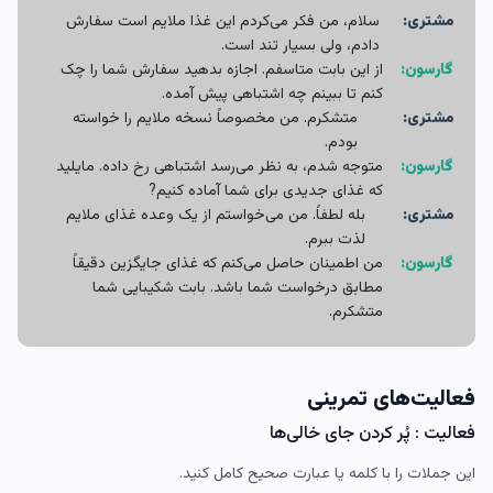
مشتری:
سلام، من فکر می‌کردم این غذا ملایم است سفارش
دادم، ولی بسیار تند است.
گارسون:
از این بابت متاسفم. اجازه بدهید سفارش شما را چک
کنم تا ببینم چه اشتباهی پیش آمده.
مشتری:
متشکرم. من مخصوصاً نسخه ملایم را خواسته
بودم.
گارسون:
متوجه شدم، به نظر می‌رسد اشتباهی رخ داده. مایلید
که غذای جدیدی برای شما آماده کنیم?
مشتری:
بله لطفاً. من می‌خواستم از یک وعده غذای ملایم
لذت ببرم.
گارسون:
من اطمینان حاصل می‌کنم که غذای جایگزین دقیقاً
مطابق درخواست شما باشد. بابت شکیبایی شما
متشکرم.
فعالیت‌های تمرینی
فعالیت : پُر کردن جای خالی‌ها
این جملات را با کلمه یا عبارت صحیح کامل کنید.