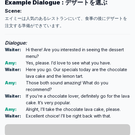
Example Dialogue : デザートを選ぶ
Scene:
エイミーは人気のあるレストランにいて、食事の後にデザートを
注文する準備ができています。
Dialogue:
Waiter:
Hi there! Are you interested in seeing the dessert
menu?
Amy:
Yes, please. I’d love to see what you have.
Waiter:
Here you go. Our specials today are the chocolate
lava cake and the lemon tart.
Amy:
Those both sound amazing! What do you
recommend?
Waiter:
If you’re a chocolate lover, definitely go for the lava
cake. It’s very popular.
Amy:
Alright, I’ll take the chocolate lava cake, please.
Waiter:
Excellent choice! I’ll be right back with that.