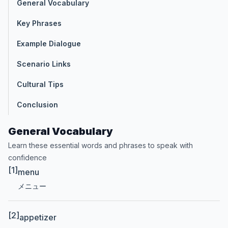
General Vocabulary
Key Phrases
Example Dialogue
Scenario Links
Cultural Tips
Conclusion
General Vocabulary
Learn these essential words and phrases to speak with
confidence
[1]
menu
メニュー
[2]
appetizer