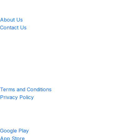
LingUp
About Us
Contact Us
Location
4551 Zimmerman Ave, Niagara Falls, ON, Canada L2E 2P2
Privacy & Terms
Terms and Conditions
Privacy Policy
Get the App
Google Play
App Store