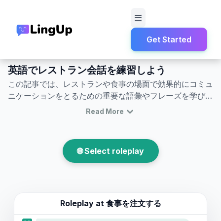
Get Started
Home
Roleplay
レストランと食事
英語でレストラン会話を練習しよう
この記事では、レストランや食事の場面で効果的にコミュ
ニケーションをとるための重要な語彙やフレーズを学びま
した。この知識は、実際の状況で自信を持って参加し、よ
Read More
り充実した個人的な体験を得るのに役立ちます。他の語学
練習にも取り組むことで、個人的な課題により良く対処
し、生活を整えることができます。
🌐 Select roleplay
Roleplay at
食事を注文する