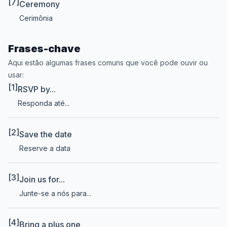
[7]
Ceremony
Cerimônia
Frases-chave
Aqui estão algumas frases comuns que você pode ouvir ou
usar:
[1]
RSVP by...
Responda até...
[2]
Save the date
Reserve a data
[3]
Join us for...
Junte-se a nós para...
[4]
Bring a plus one