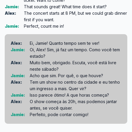
ticket. Want to come?
Jamie:
That sounds great! What time does it start?
Alex:
The concert starts at 8 PM, but we could grab dinner
first if you want.
Jamie:
Perfect, count me in!
Alex:
Ei, Jamie! Quanto tempo sem te ver!
Jamie:
Oi, Alex! Sim, já faz um tempo. Como você tem
estado?
Alex:
Muito bem, obrigado. Escuta, você está livre
neste sábado?
Jamie:
Acho que sim. Por quê, o que houve?
Alex:
Tem um show no centro da cidade e eu tenho
um ingresso a mais. Quer vir?
Jamie:
Isso parece ótimo! A que horas começa?
Alex:
O show começa às 20h, mas podemos jantar
antes, se você quiser.
Jamie:
Perfeito, pode contar comigo!