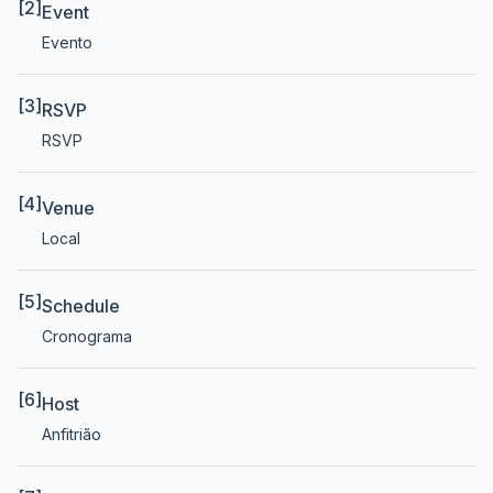
[2]
Event
Evento
[3]
RSVP
RSVP
[4]
Venue
Local
[5]
Schedule
Cronograma
[6]
Host
Anfitrião