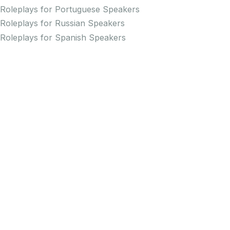
Roleplays for Portuguese Speakers
Roleplays for Russian Speakers
Roleplays for Spanish Speakers
Practice Pronunciation
Pronunciation Practice for English
Pronunciation Practice for Arabic Speakers
Pronunciation Practice for Chinese Speakers
Pronunciation Practice for Dutch Speakers
Pronunciation Practice for French Speakers
Pronunciation Practice for German Speakers
Pronunciation Practice for Greek Speakers
Pronunciation Practice for Italian Speakers
Pronunciation Practice for Japanese Speakers
Pronunciation Practice for Korean Speakers
Pronunciation Practice for Persian Speakers