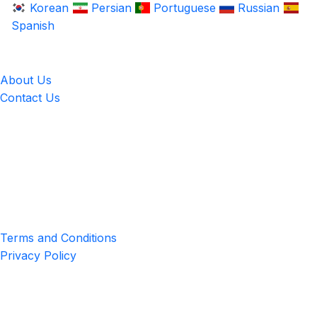
Korean
Persian
Portuguese
Russian
Spanish
LingUp
About Us
Contact Us
Location
4551 Zimmerman Ave, Niagara Falls, ON, Canada L2E 2P2
Privacy & Terms
Terms and Conditions
Privacy Policy
Get the App