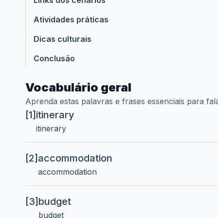
Links dos cenários
Atividades práticas
Dicas culturais
Conclusão
Vocabulário geral
Aprenda estas palavras e frases essenciais para fa
[1]
itinerary
itinerary
[2]
accommodation
accommodation
[3]
budget
budget