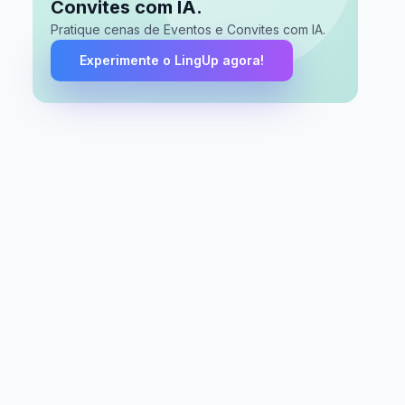
Convites com IA.
Pratique cenas de Eventos e Convites com IA.
Experimente o LingUp agora!