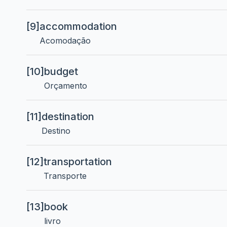
[9]
accommodation
Acomodação
[10]
budget
Orçamento
[11]
destination
Destino
[12]
transportation
Transporte
[13]
book
livro