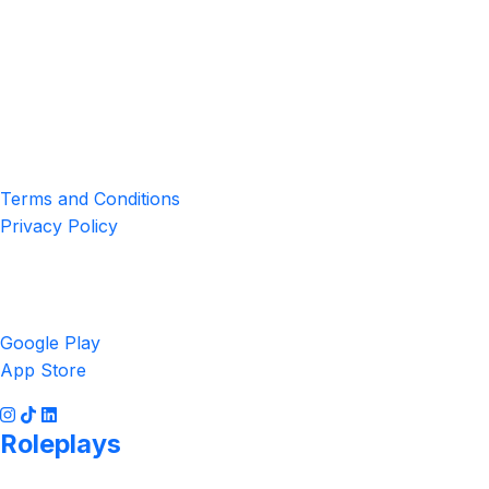
Location
4551 Zimmerman Ave, Niagara Falls, ON, Canada L2E 2P2
Privacy & Terms
Terms and Conditions
Privacy Policy
Get the App
Google Play
App Store
Roleplays