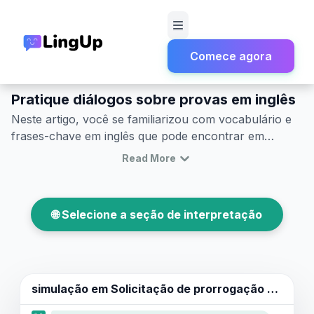
Comece agora
Início
Simulação
Exames e Vida Acadêmica
Pratique diálogos sobre provas em inglês
Neste artigo, você se familiarizou com vocabulário e
frases-chave em inglês que pode encontrar em
situações acadêmicas. Esse conhecimento o capacita
Read More
a lidar com várias questões educacionais e
relacionadas à universidade em inglês de forma mais
eficaz. Praticar mais temas relacionados com
🌐 Selecione a seção de interpretação
simulações dará mais tempo para você dominar o
idioma. Lembre-se sempre de que a prática é a chave
para o sucesso na aprendizagem de línguas.
simulação em
Solicitação de prorrogação de prazo para exame