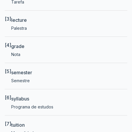
Tarefa
[3]
lecture
Palestra
[4]
grade
Nota
[5]
semester
Semestre
[6]
syllabus
Programa de estudos
[7]
tuition