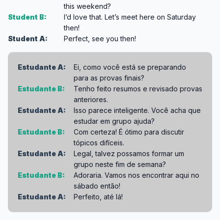
this weekend?
Student B:
I’d love that. Let’s meet here on Saturday
then!
Student A:
Perfect, see you then!
Estudante A:
Ei, como você está se preparando
para as provas finais?
Estudante B:
Tenho feito resumos e revisado provas
anteriores.
Estudante A:
Isso parece inteligente. Você acha que
estudar em grupo ajuda?
Estudante B:
Com certeza! É ótimo para discutir
tópicos difíceis.
Estudante A:
Legal, talvez possamos formar um
grupo neste fim de semana?
Estudante B:
Adoraria. Vamos nos encontrar aqui no
sábado então!
Estudante A:
Perfeito, até lá!