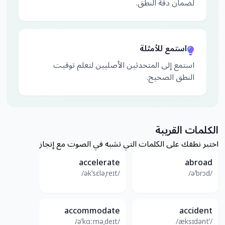
لضمان دقة النطق.
استمع للأمثلة
استمع إلى المتحدثين الأصليين لتعلم توقيت
النطق الصحيح.
الكلمات القريبة
اختبر نطقك على الكلمات التي تشبه في الصوت مع إنجاز
accelerate
abroad
/əkˈsɛləˌreɪt/
/əˈbrɔd/
accommodate
accident
/əˈkɑːməˌdeɪt/
/ˈæksɪdənt/