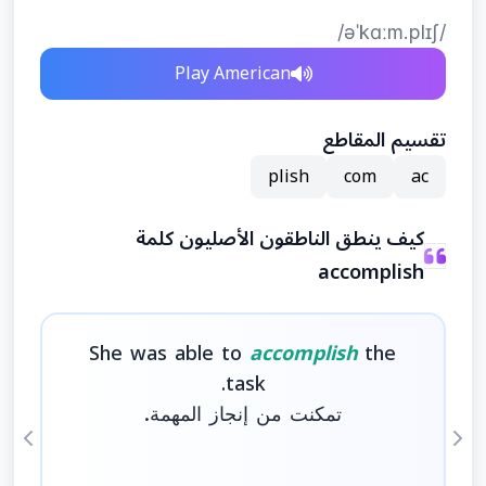
/əˈkɑːm.plɪʃ/
Play American
تقسيم المقاطع
plish
com
ac
كيف ينطق الناطقون الأصليون كلمة
accomplish
She was able to
accomplish
the
task.
تمكنت من إنجاز المهمة.
ious
Next