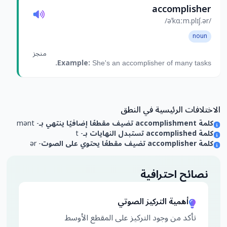
accomplisher
/əˈkɑːm.plɪʃ.ər/
noun
منجز
Example:
She's an accomplisher of many tasks.
الاختلافات الرئيسية في النطق
كلمة accomplishment تضيف مقطعًا إضافيًا ينتهي بـ
- mənt
كلمة accomplished تستبدل النهايات بـ
- t
كلمة accomplisher تضيف مقطعًا يحتوي على الصوت
- ər
نصائح احترافية
أهمية التركيز الصوتي
تأكد من وجود التركيز على المقطع الأوسط