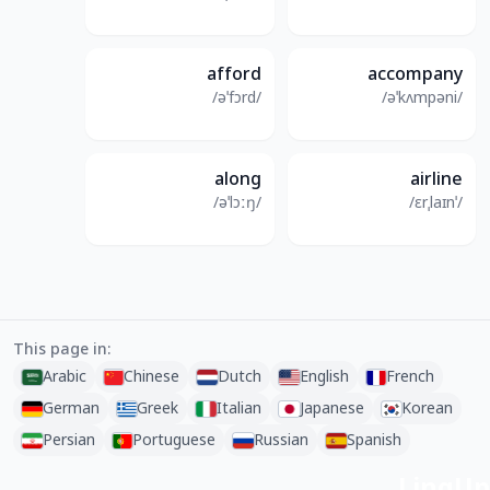
afford
accompany
/əˈfɔrd/
/əˈkʌmpəni/
along
airline
/əˈlɔːŋ/
/ˈɛrˌlaɪn/
This page in:
Arabic
Chinese
Dutch
English
French
German
Greek
Italian
Japanese
Korean
Persian
Portuguese
Russian
Spanish
LingUp