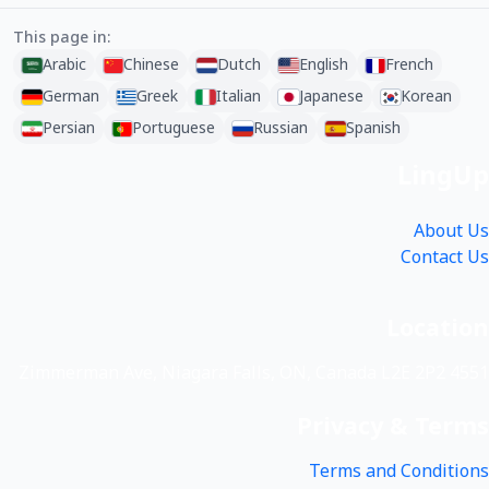
This page in:
Arabic
Chinese
Dutch
English
French
German
Greek
Italian
Japanese
Korean
Persian
Portuguese
Russian
Spanish
LingUp
About Us
Contact Us
Location
4551 Zimmerman Ave, Niagara Falls, ON, Canada L2E 2P2
Privacy & Terms
Terms and Conditions