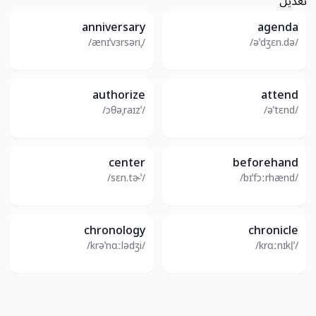
تعديل
anniversary
agenda
/ˌænɪˈvɜrsəri/
/əˈdʒɛn.də/
authorize
attend
/ˈɔθəˌraɪz/
/əˈtɛnd/
center
beforehand
/ˈsɛn.tɚ/
/bɪˈfɔːrhænd/
chronology
chronicle
/krəˈnɑːlədʒi/
/ˈkrɑːnɪkl̩/