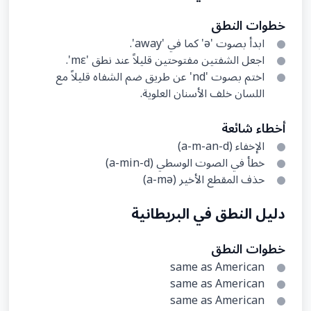
خطوات النطق
ابدأ بصوت 'ə' كما في 'away'.
اجعل الشفتين مفتوحتين قليلاً عند نطق 'mɛ'.
اختم بصوت 'nd' عن طريق ضم الشفاه قليلاً مع
اللسان خلف الأسنان العلوية.
أخطاء شائعة
الإخفاء (a-m-an-d)
خطأ في الصوت الوسطي (a-min-d)
حذف المقطع الأخير (a-mə)
دليل النطق في البريطانية
خطوات النطق
same as American
same as American
same as American