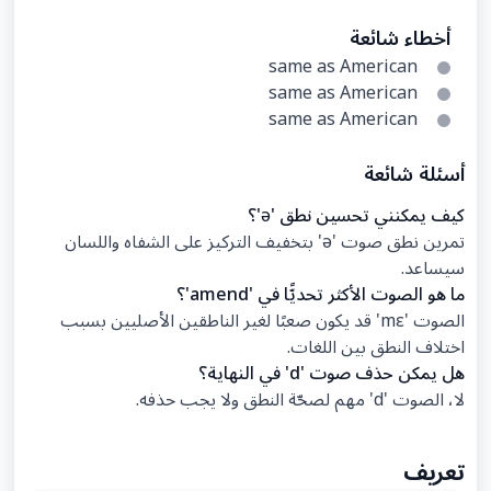
أخطاء شائعة
same as American
same as American
same as American
أسئلة شائعة
كيف يمكنني تحسين نطق 'ə'؟
تمرين نطق صوت 'ə' بتخفيف التركيز على الشفاه واللسان
سيساعد.
ما هو الصوت الأكثر تحديًّا في 'amend'؟
الصوت 'mɛ' قد يكون صعبًا لغير الناطقين الأصليين بسبب
اختلاف النطق بين اللغات.
هل يمكن حذف صوت 'd' في النهاية؟
لا، الصوت 'd' مهم لصحّة النطق ولا يجب حذفه.
تعريف