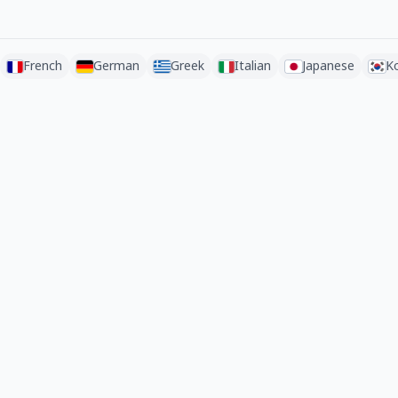
French
German
Greek
Italian
Japanese
K