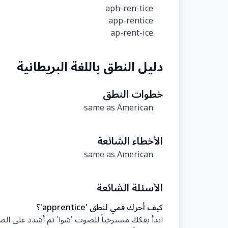
aph-ren-tice
app-rentice
ap-rent-ice
دليل النطق باللغة البريطانية
خطوات النطق
same as American
الأخطاء الشائعة
same as American
الأسئلة الشائعة
كيف أحرك فمي لنطق 'apprentice'؟
ابدأ بفكك مسترخياً للصوت 'شوا' ثم أشدد على الصوت 'prɛn' بتحريك اللسان نحو س