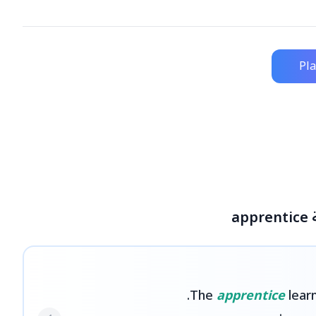
Pl
a
The
apprentice
learn