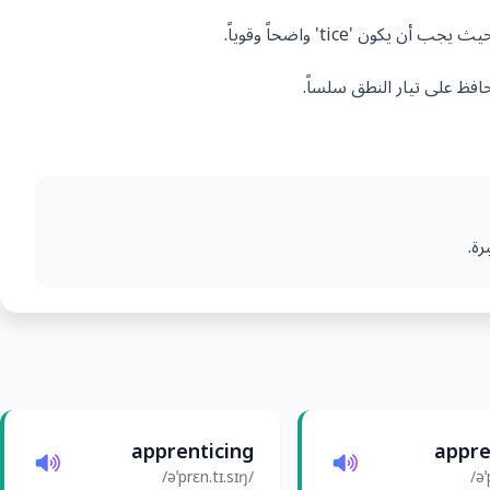
افظ على تيار النطق سلساً.
ة.
apprenticing
appre
/əˈprɛn.tɪ.sɪŋ/