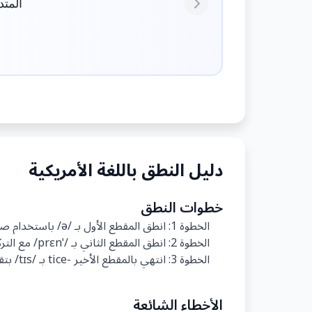
المت
Next
دليل النطق باللغة الأمريكية
خطوات النطق
الخطوة 1: انطق المقطع الأول بـ /ə/ باستخدام صوت 'شوا' خفيف.
الخطوة 2: انطق المقطع الثاني بـ /ˈprɛn/ مع التركيز على الصوت /r/ ليكون واضحاً.
الخطوة 3: انتهي بالمقطع الأخير -tice بـ /tɪs/ بتقريب اللسان إلى سقف الفم لإنتاج صوت /t/ واضحاً.
الأخطاء الشائعة