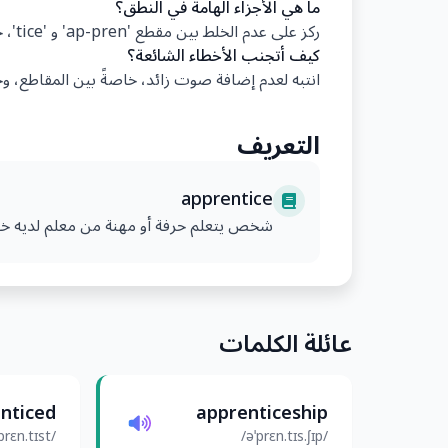
ما هي الأجزاء الهامة في النطق؟
ركز على عدم الخلط بين مقطع 'ap-pren' و 'tice'، حيث يجب أن يكون 'tice' واضحاً وقوياً.
كيف أتجنب الأخطاء الشائعة؟
انتبه لعدم إضافة صوت زائد، خاصةً بين المقاطع، وح
التعريف
apprentice
شخص يتعلم حرفة أو مهنة من معلم لديه خبر
عائلة الكلمات
nticed
apprenticeship
/əˈprɛn.tɪst/
/əˈprɛn.tɪs.ʃɪp/