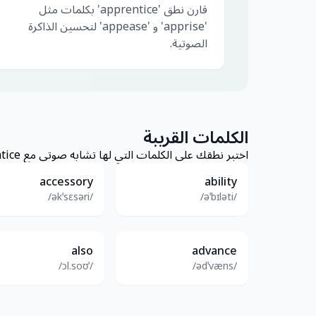
قارن نطق 'apprentice' بكلمات مثل
'apprise' و 'appease' لتحسين الذاكرة
الصوتية.
الكلمات القريبة
اختبر نطقك على الكلمات التي لها تشابه صوتي مع Apprentice
accessory
ability
/əkˈsɛsəri/
/əˈbɪləti/
also
advance
/ˈɔl.soʊ/
/ədˈvæns/