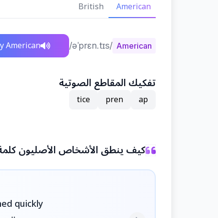
British
American
ay American
/əˈprɛn.tɪs/
American
تفكيك المقاطع الصوتية
tice
pren
ap
كيف ينطق الأشخاص الأصليون كلمة pprentice
ed quickly.