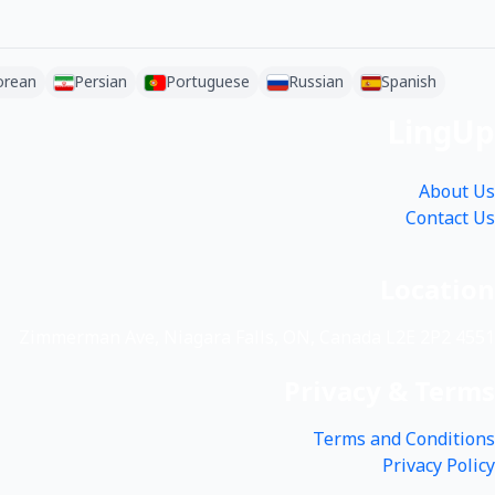
orean
Persian
Portuguese
Russian
Spanish
LingUp
About Us
Contact Us
Location
4551 Zimmerman Ave, Niagara Falls, ON, Canada L2E 2P2
Privacy & Terms
Terms and Conditions
Privacy Policy