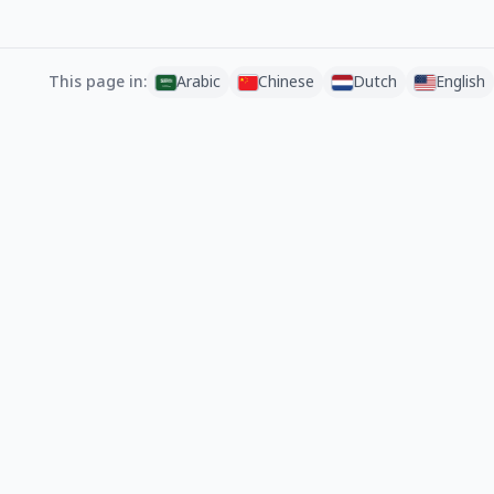
This page in:
Arabic
Chinese
Dutch
English