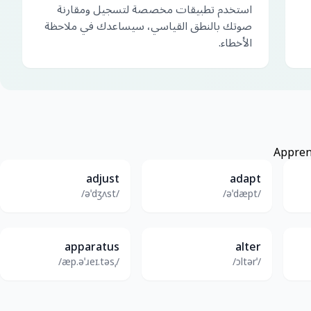
استخدم تطبيقات مخصصة لتسجيل ومقارنة
صوتك بالنطق القياسي، سيساعدك في ملاحظة
الأخطاء.
adjust
adapt
/əˈdʒʌst/
/əˈdæpt/
apparatus
alter
/ˌæp.əˈɹeɪ.təs/
/ˈɔltər/