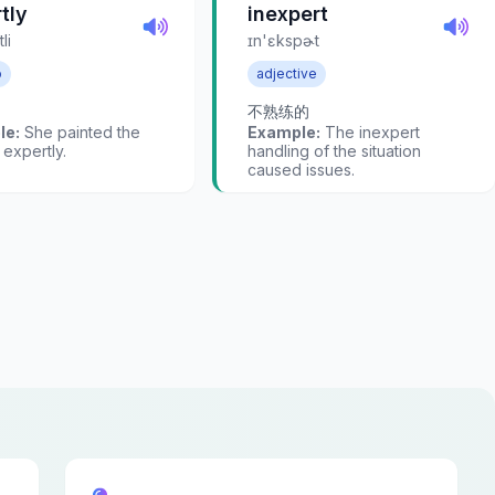
tly
inexpert
li
ɪn'ɛkspɚt
b
adjective
不熟练的
le:
She painted the
Example:
The inexpert
 expertly.
handling of the situation
caused issues.