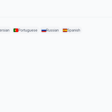
ersian
Portuguese
Russian
Spanish