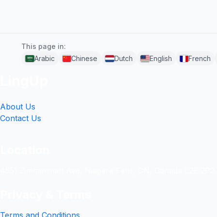
This page in:
Arabic
Chinese
Dutch
English
French
LingUp
About Us
Contact Us
Location
4551 Zimmerman Ave, Niagara Falls, ON, Canada L2E 2P2
Privacy & Terms
Terms and Conditions