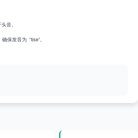
的开头音。
保发音为 'tise'。