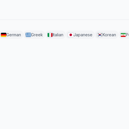
German
Greek
Italian
Japanese
Korean
P