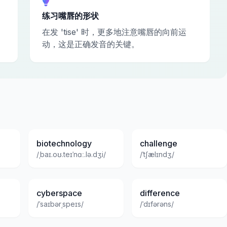
练习嘴唇的形状
在发 'tise' 时，更多地注意嘴唇的向前运
动，这是正确发音的关键。
biotechnology
challenge
/ˌbaɪ.oʊ.teɪˈnɑː.lə.dʒi/
/ˈtʃælɪndʒ/
cyberspace
difference
/ˈsaɪbərˌspeɪs/
/ˈdɪfərəns/