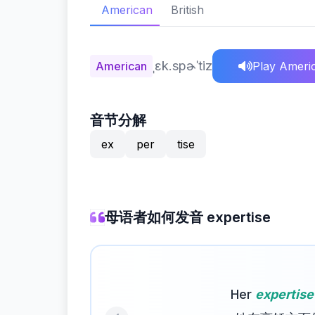
American
British
ˌɛk.spɚˈtiz
American
Play Ameri
音节分解
ex
per
tise
母语者如何发音 expertise
Her
expertise