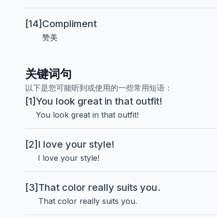
[14]
Compliment
赞美
关键词句
以下是您可能听到或使用的一些常用短语：
[1]
You look great in that outfit!
You look great in that outfit!
[2]
I love your style!
I love your style!
[3]
That color really suits you.
That color really suits you.