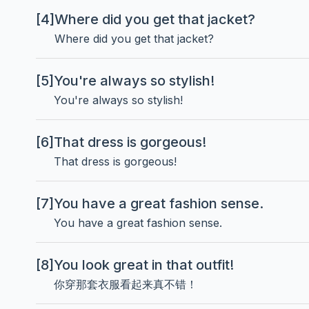
[4]
Where did you get that jacket?
Where did you get that jacket?
[5]
You're always so stylish!
You're always so stylish!
[6]
That dress is gorgeous!
That dress is gorgeous!
[7]
You have a great fashion sense.
You have a great fashion sense.
[8]
You look great in that outfit!
你穿那套衣服看起来真不错！