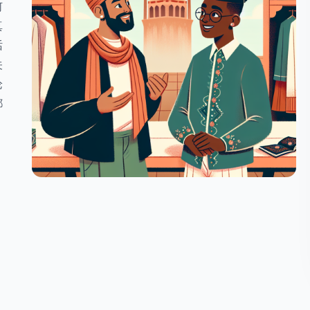
何
真
话
关
论
都