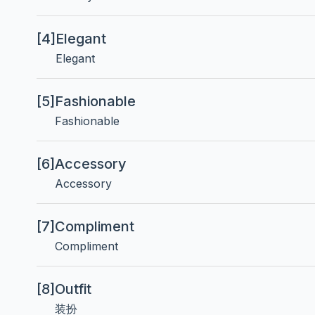
[4]
Elegant
Elegant
[5]
Fashionable
Fashionable
[6]
Accessory
Accessory
[7]
Compliment
Compliment
[8]
Outfit
装扮