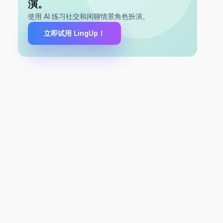
演。
使用 AI 练习社交和闲聊情景角色扮演。
立即试用 LingUp！