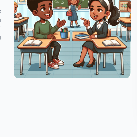
，
你
的
了
的
！