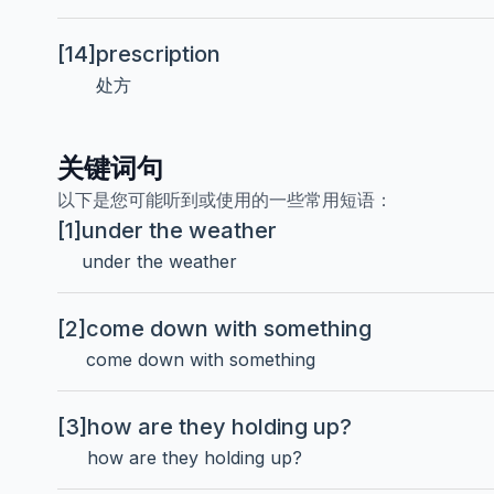
[14]
prescription
处方
关键词句
以下是您可能听到或使用的一些常用短语：
[1]
under the weather
under the weather
[2]
come down with something
come down with something
[3]
how are they holding up?
how are they holding up?