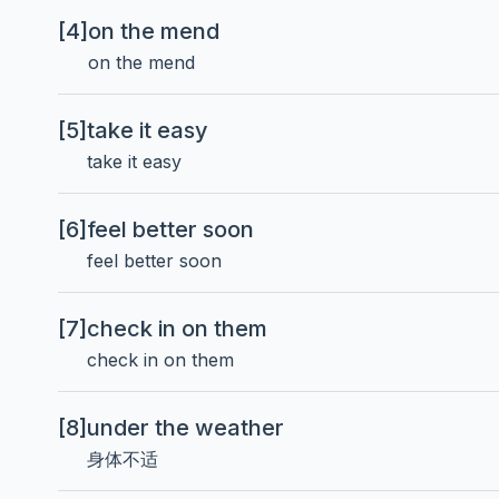
[4]
on the mend
on the mend
[5]
take it easy
take it easy
[6]
feel better soon
feel better soon
[7]
check in on them
check in on them
[8]
under the weather
身体不适