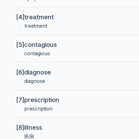
[4]
treatment
treatment
[5]
contagious
contagious
[6]
diagnose
diagnose
[7]
prescription
prescription
[8]
illness
疾病