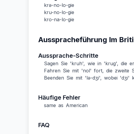
krə-no-lo-gie
kru-no-lo-gie
kro-na-lo-gie
Ausspracheführung Im Brit
Aussprache-Schritte
Sagen Sie 'kruh', wie in 'krug', die er
Fahren Sie mit 'nol' fort, die zweite S
Beenden Sie mit 'lə-dʒi', wobei 'dʒi' k
Häufige Fehler
same as American
FAQ