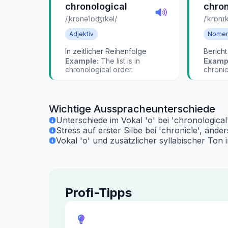
chronological
chron
/ˌkrɒnəˈlɒʤɪkəl/
/ˈkrɒnɪk
Adjektiv
Nome
In zeitlicher Reihenfolge
Bericht
Example:
The list is in
Examp
chronological order.
chronic
Wichtige Ausspracheunterschiede
Unterschiede im Vokal 'o' bei 'chronological'
Stress auf erster Silbe bei 'chronicle', ander
Vokal 'o' und zusätzlicher syllabischer Ton 
Profi-Tipps