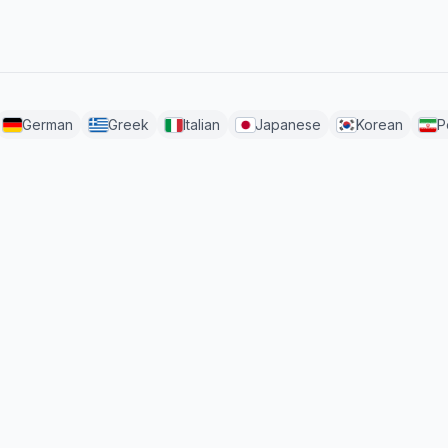
German
Greek
Italian
Japanese
Korean
P