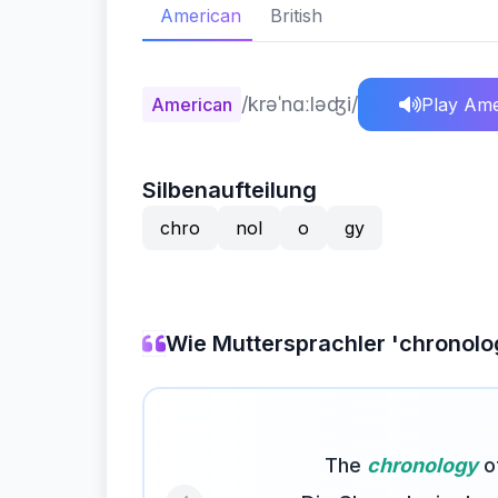
American
British
/krəˈnɑːləʤi/
American
Play Ame
Silbenaufteilung
chro
nol
o
gy
Wie Muttersprachler 'chronol
The
chronology
of