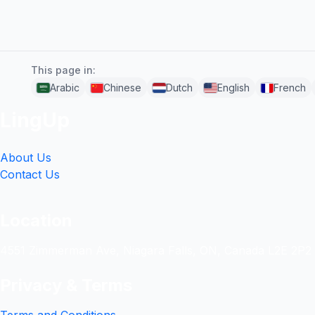
This page in:
Arabic
Chinese
Dutch
English
French
LingUp
About Us
Contact Us
Location
4551 Zimmerman Ave, Niagara Falls, ON, Canada L2E 2P2
Privacy & Terms