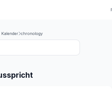
d Kalender
chronology
usspricht