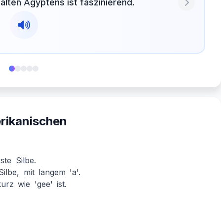
alten Ägyptens ist faszinierend.
Next
rikanischen
ste Silbe.
Silbe, mit langem 'a'.
urz wie 'gee' ist.