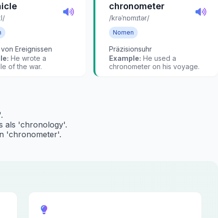
icle
chronometer
l/
/krəˈnɒmɪtər/
n
Nomen
 von Ereignissen
Präzisionsuhr
le:
He wrote a
Example:
He used a
le of the war.
chronometer on his voyage.
.
s als 'chronology'.
in 'chronometer'.