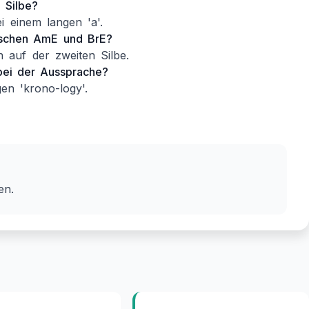
 Silbe?
i einem langen 'a'.
wischen AmE und BrE?
n auf der zweiten Silbe.
 bei der Aussprache?
en 'krono-logy'.
en.