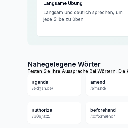
Langsame Übung
Langsam und deutlich sprechen, um
jede Silbe zu üben.
Nahegelegene Wörter
Testen Sie Ihre Aussprache Bei Wörtern, Die 
agenda
amend
/əˈdʒɛn.də/
/əˈmɛnd/
authorize
beforehand
/ˈɔθəˌraɪz/
/bɪˈfɔːrhænd/