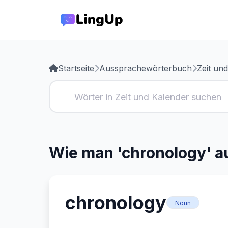
Startseite
Aussprachewörterbuch
Zeit un
Wie man 'chronology' a
chronology
Noun