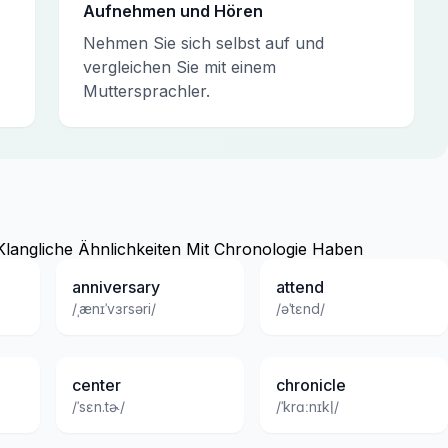
Aufnehmen und Hören
Nehmen Sie sich selbst auf und
vergleichen Sie mit einem
Muttersprachler.
Klangliche Ähnlichkeiten Mit Chronologie Haben
anniversary
attend
/ˌænɪˈvɜrsəri/
/əˈtɛnd/
center
chronicle
/ˈsɛn.tɚ/
/ˈkrɑːnɪkl̩/