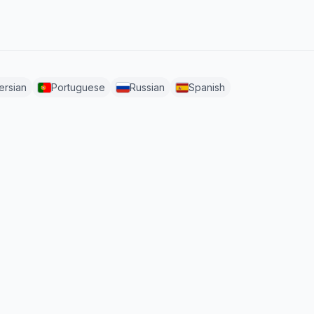
ersian
Portuguese
Russian
Spanish