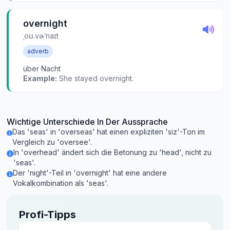
overnight
ˌoʊ.vɚˈnaɪt
adverb
über Nacht
Example:
She stayed overnight.
Wichtige Unterschiede In Der Aussprache
Das 'seas' in 'overseas' hat einen expliziten 'siz'-Ton im
Vergleich zu 'oversee'.
In 'overhead' ändert sich die Betonung zu 'head', nicht zu
'seas'.
Der 'night'-Teil in 'overnight' hat eine andere
Vokalkombination als 'seas'.
Profi-Tipps