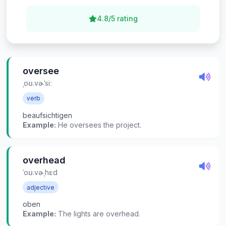
4.8/5 rating
oversee
ˌoʊ.vɚˈsiː
verb
beaufsichtigen
Example:
He oversees the project.
overhead
ˈoʊ.vɚˌhɛd
adjective
oben
Example:
The lights are overhead.