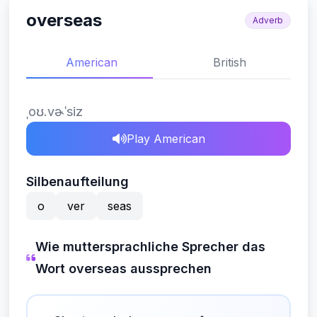
overseas
Adverb
American
British
ˌoʊ.vɚˈsiz
Play American
Silbenaufteilung
o
ver
seas
Wie muttersprachliche Sprecher das
Wort overseas aussprechen