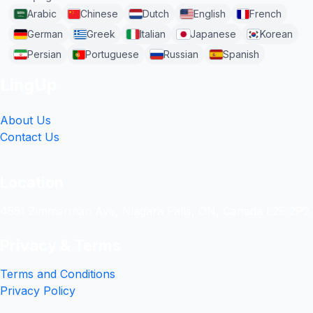
Arabic
Chinese
Dutch
English
French
German
Greek
Italian
Japanese
Korean
Persian
Portuguese
Russian
Spanish
LingUp
About Us
Contact Us
Location
4551 Zimmerman Ave, Niagara Falls, ON, Canada L2E 2P2
Privacy & Terms
Terms and Conditions
Privacy Policy