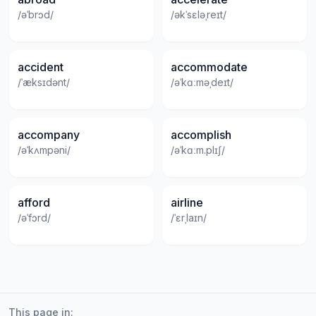
/əˈbrɔd/
/əkˈsɛləˌreɪt/
accident
accommodate
/ˈæksɪdənt/
/əˈkɑːməˌdeɪt/
accompany
accomplish
/əˈkʌmpəni/
/əˈkɑːm.plɪʃ/
afford
airline
/əˈfɔrd/
/ˈɛrˌlaɪn/
This page in: