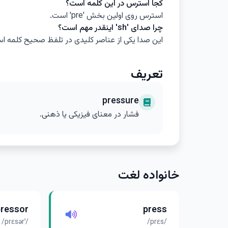
کجا استرس در این کلمه است؟
استرس روی اولین بخش 'pre' است.
چرا صدای 'sh' اینقدر مهم است؟
این صدا یکی از عناصر کلیدی در تلفظ صحیح کلمه ا
تعریف
pressure
فشار در معنای فیزیکی یا ذهنی.
خانواده لغت
pressor
press
/ˈprɛsər/
/prɛs/