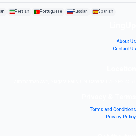
an
Persian
Portuguese
Russian
Spanish
LingUp
About Us
Contact Us
Location
4551 Zimmerman Ave, Niagara Falls, ON, Canada L2E 2P2
Privacy & Terms
Terms and Conditions
Privacy Policy