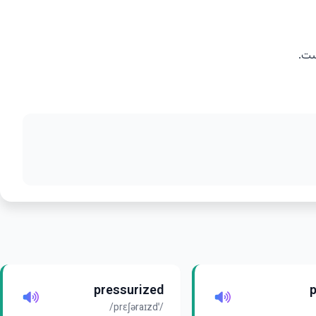
ست.
pressurized
/ˈprɛʃəraɪzd/