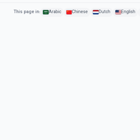
This page in:
Arabic
Chinese
Dutch
English