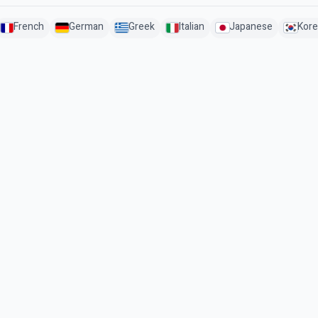
French
German
Greek
Italian
Japanese
Kore