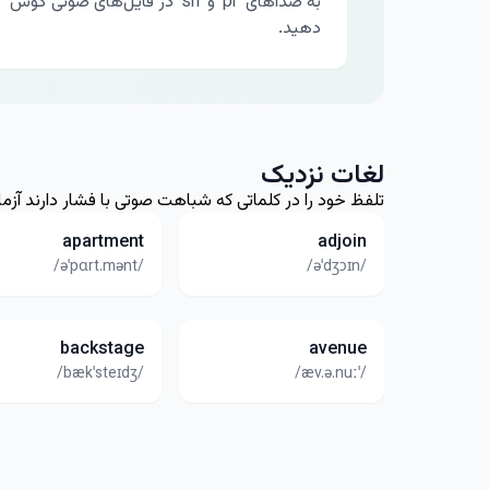
به صداهای 'pr' و 'sh' در فایل‌های صوتی گوش
دهید.
لغات نزدیک
تلفظ خود را در کلماتی که شباهت صوتی با فشار دارند آزم
apartment
adjoin
/əˈpɑrt.mənt/
/əˈdʒɔɪn/
backstage
avenue
/bækˈsteɪdʒ/
/ˈæv.ə.nuː/