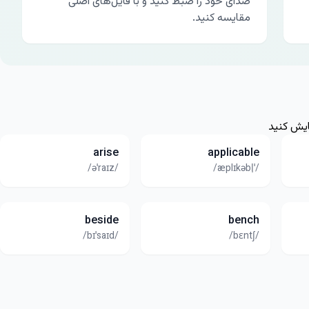
صدای خود را ضبط کنید و با فایل‌های اصلی
مقایسه کنید.
ایش کنید
arise
applicable
/əˈraɪz/
/ˈæplɪkəbl̩/
beside
bench
/bɪˈsaɪd/
/bɛntʃ/