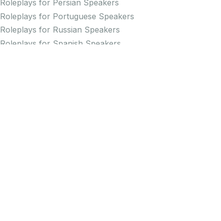
Roleplays for Persian Speakers
Roleplays for Portuguese Speakers
Roleplays for Russian Speakers
Roleplays for Spanish Speakers
Practice Pronunciation
Pronunciation Practice for English
Pronunciation Practice for Arabic Speakers
Pronunciation Practice for Chinese Speakers
Pronunciation Practice for Dutch Speakers
Pronunciation Practice for French Speakers
Pronunciation Practice for German Speakers
Pronunciation Practice for Greek Speakers
Pronunciation Practice for Italian Speakers
Pronunciation Practice for Japanese Speakers
Pronunciation Practice for Korean Speakers