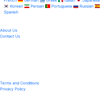
French
German
Greek
Italian
Japanese
Korean
Persian
Portuguese
Russian
Spanish
LingUp
About Us
Contact Us
Location
4551 Zimmerman Ave, Niagara Falls, ON, Canada L2E 2P2
Privacy & Terms
Terms and Conditions
Privacy Policy
Get the App