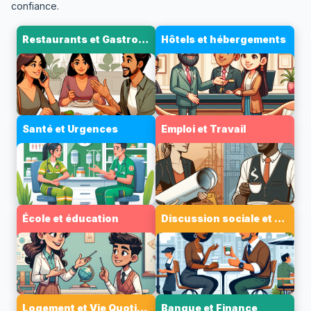
confiance.
Restaurants et Gastronomie
Hôtels et hébergements
Santé et Urgences
Emploi et Travail
École et éducation
Discussion sociale et conversation légère
Logement et Vie Quotidienne
Banque et Finance