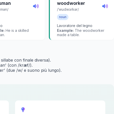
tsman
woodworker
smən/
/ˈwʊdwɜrkər/
noun
no
Lavoratore del legno
le:
He is a skilled
Example:
The woodworker
an.
made a table.
 sillabe con finale diversa).
man' (con /kræf/).
er' (due /w/ e suono più lungo).