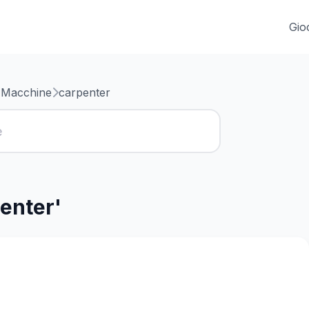
Gio
 Macchine
carpenter
enter'