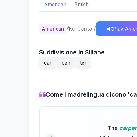
American
British
/ˈkɑrpəntər/
American
Play Amer
Suddivisione In Sillabe
car
pen
ter
Come i madrelingua dicono 'ca
The
carpen