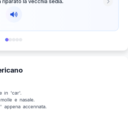
 riparato la vecchia sedia.
Next
ericano
 in 'car'.
molle e nasale.
r' appena accennata.