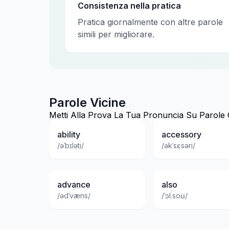
Consistenza nella pratica
Pratica giornalmente con altre parole
simili per migliorare.
Parole Vicine
Metti Alla Prova La Tua Pronuncia Su Parol
ability
accessory
/əˈbɪləti/
/əkˈsɛsəri/
advance
also
/ədˈvæns/
/ˈɔl.soʊ/