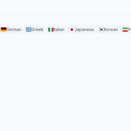
German
Greek
Italian
Japanese
Korean
P