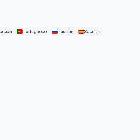
ersian
Portuguese
Russian
Spanish