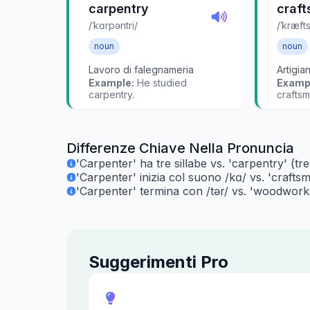
carpentry
craf
/ˈkɑrpəntri/
/ˈkræft
noun
noun
Lavoro di falegnameria
Artigia
Example:
He studied
Examp
carpentry.
craftsm
Differenze Chiave Nella Pronuncia
'Carpenter' ha tre sillabe vs. 'carpentry' (tre
'Carpenter' inizia col suono /kɑ/ vs. 'crafts
'Carpenter' termina con /tər/ vs. 'woodwork
Suggerimenti Pro