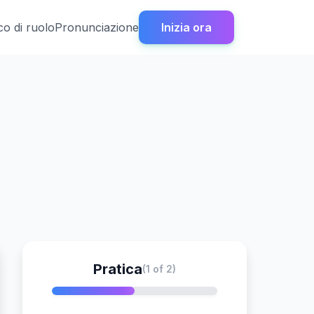
co di ruolo
Pronunciazione
Inizia ora
Pratica
(1 of 2)