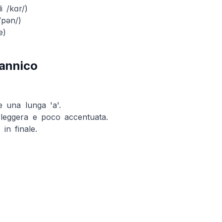
i /kɑr/)
/pən/)
e)
tannico
e una lunga 'a'.
 leggera e poco accentuata.
in finale.