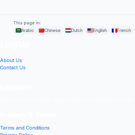
This page in:
Arabic
Chinese
Dutch
English
French
LingUp
About Us
Contact Us
Location
4551 Zimmerman Ave, Niagara Falls, ON, Canada L2E 2P2
Privacy & Terms
Terms and Conditions