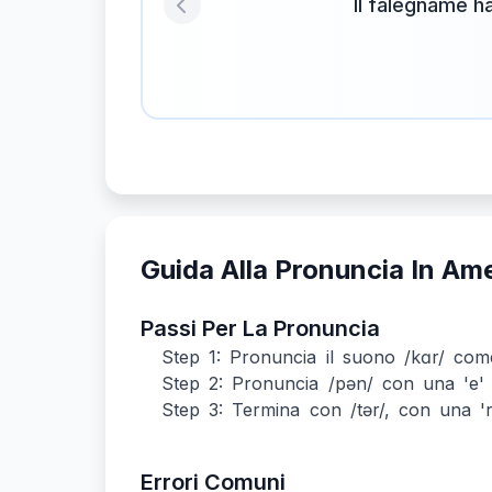
Il falegname ha
Previous
Guida Alla Pronuncia In Am
Passi Per La Pronuncia
Step 1: Pronuncia il suono /kɑr/ come
Step 2: Pronuncia /pən/ con una 'e' 
Step 3: Termina con /tər/, con una '
Errori Comuni