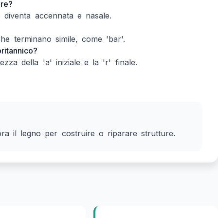
are?
he diventa accennata e nasale.
che terminano simile, come 'bar'.
ritannico?
zza della 'a' iniziale e la 'r' finale.
a il legno per costruire o riparare strutture.