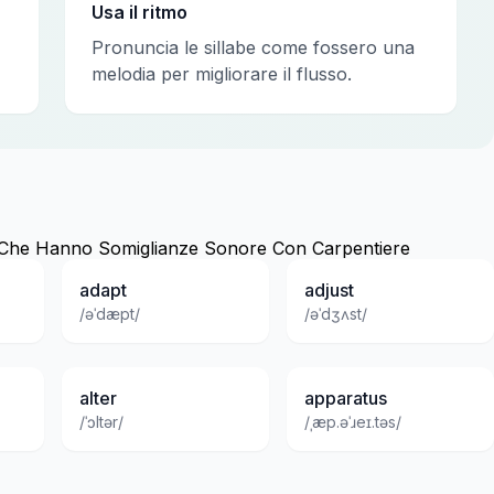
Usa il ritmo
Pronuncia le sillabe come fossero una
melodia per migliorare il flusso.
e Che Hanno Somiglianze Sonore Con Carpentiere
adapt
adjust
/əˈdæpt/
/əˈdʒʌst/
alter
apparatus
/ˈɔltər/
/ˌæp.əˈɹeɪ.təs/