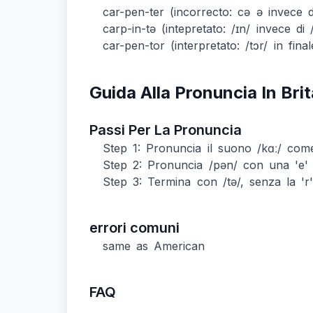
car-pen-ter (incorrecto: cə ə invece d
carp-in-tə (intepretato: /ɪn/ invece di 
car-pen-tor (interpretato: /tɔr/ in final
Guida Alla Pronuncia In Bri
Passi Per La Pronuncia
Step 1: Pronuncia il suono /kɑː/ com
Step 2: Pronuncia /pən/ con una 'e'
Step 3: Termina con /tə/, senza la 'r' 
errori comuni
same as American
FAQ