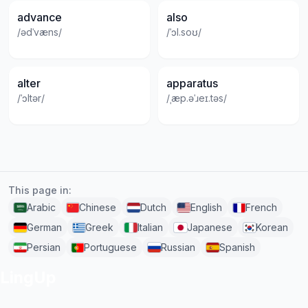
advance
also
/ədˈvæns/
/ˈɔl.soʊ/
alter
apparatus
/ˈɔltər/
/ˌæp.əˈɹeɪ.təs/
This page in:
Arabic
Chinese
Dutch
English
French
German
Greek
Italian
Japanese
Korean
Persian
Portuguese
Russian
Spanish
LingUp