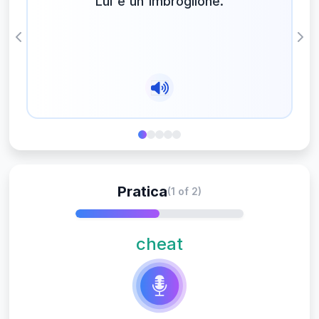
Lui è un imbroglione.
Previous
Nex
Pratica
(1 of 2)
cheat