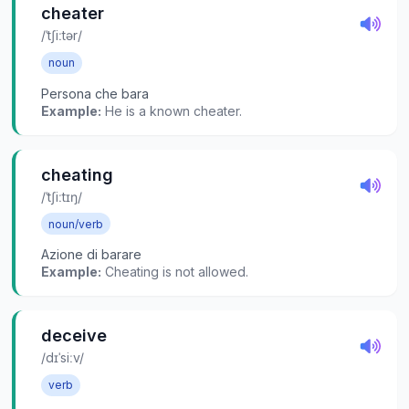
cheater
/ˈtʃiːtər/
noun
Persona che bara
Example:
He is a known cheater.
cheating
/ˈtʃiːtɪŋ/
noun/verb
Azione di barare
Example:
Cheating is not allowed.
deceive
/dɪˈsiːv/
verb