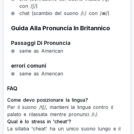
con /ʃ/)
chat (scambio del suono /iː/ con /æ/)
Guida Alla Pronuncia In Britannico
Passaggi Di Pronuncia
same as American
errori comuni
same as American
FAQ
Come devo posizionare la lingua?
Per il suono /tʃ/, mantieni la lingua contro il
palato e rilassata mentre pronunci /iː/.
Qual è lo stress in 'cheat'?
La sillaba 'cheat' ha un unico suono lungo e il