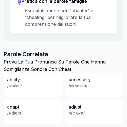
Pratica con le parole famiglie
Esercitati anche con 'cheater' e
'cheating' per migliorare la tua
comprensione dei suoni.
Parole Correlate
Prova La Tua Pronuncia Su Parole Che Hanno
Somiglianze Sonore Con Cheat
ability
accessory
/əˈbɪləti/
/əkˈsɛsəri/
adapt
adjust
/əˈdæpt/
/əˈdʒʌst/