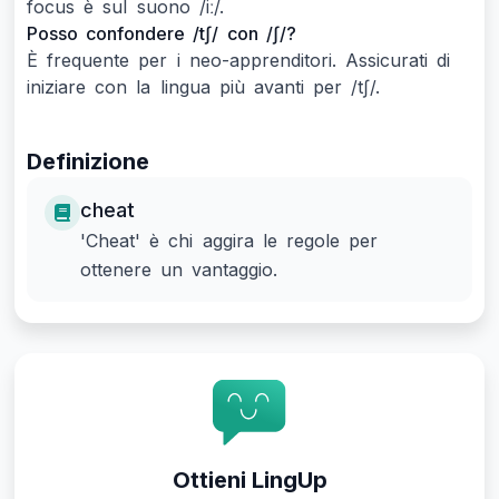
focus è sul suono /iː/.
Posso confondere /tʃ/ con /ʃ/?
È frequente per i neo-apprenditori. Assicurati di
iniziare con la lingua più avanti per /tʃ/.
Definizione
cheat
'Cheat' è chi aggira le regole per
ottenere un vantaggio.
Ottieni LingUp