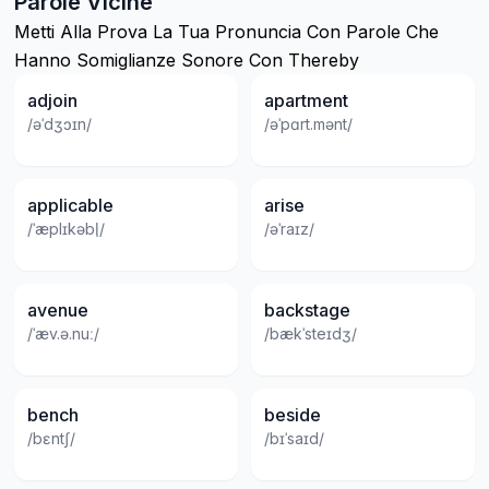
Parole Vicine
Metti Alla Prova La Tua Pronuncia Con Parole Che
Hanno Somiglianze Sonore Con Thereby
adjoin
apartment
/əˈdʒɔɪn/
/əˈpɑrt.mənt/
applicable
arise
/ˈæplɪkəbl̩/
/əˈraɪz/
avenue
backstage
/ˈæv.ə.nuː/
/bækˈsteɪdʒ/
bench
beside
/bɛntʃ/
/bɪˈsaɪd/