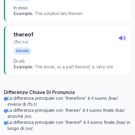
In esso
Example:
The solution lies therein.
thereof
/ðɛrˈʌv/
Adverb
Di ciò
Example:
The book, or a part thereof, is very old.
Differenze Chiave Di Pronuncia
La differenza principale con 'therefore' è il suono /baɪ/
invece di /fɔːr/.
La differenza principale con 'therein' è il suono finale /baɪ/
anziché /ɪn/.
La differenza principale con 'thereof' è il suono finale /baɪ/ in
luogo di /ʌv/.