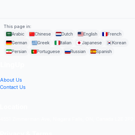
This page in:
Arabic
Chinese
Dutch
English
French
German
Greek
Italian
Japanese
Korean
Persian
Portuguese
Russian
Spanish
LingUp
About Us
Contact Us
Location
4551 Zimmerman Ave, Niagara Falls, ON, Canada L2E 2P2
Privacy & Terms