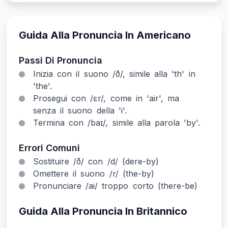
Guida Alla Pronuncia In Americano
Passi Di Pronuncia
Inizia con il suono /ð/, simile alla 'th' in
'the'.
Prosegui con /ɛr/, come in 'air', ma
senza il suono della 'i'.
Termina con /baɪ/, simile alla parola 'by'.
Errori Comuni
Sostituire /ð/ con /d/ (dere-by)
Omettere il suono /r/ (the-by)
Pronunciare /ai/ troppo corto (there-be)
Guida Alla Pronuncia In Britannico