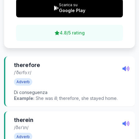
Scarica su
Google Play
4.8/5 rating
therefore
/ˈðɛrfɔːr/
Adverb
Di conseguenza
Example:
She was ill; therefore, she stayed home.
therein
/ðɛrˈɪn/
Adverb