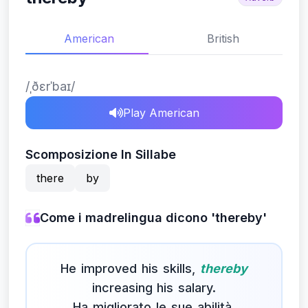
American
British
/ˌðɛrˈbaɪ/
Play American
Scomposizione In Sillabe
there
by
Come i madrelingua dicono 'thereby'
He improved his skills,
thereby
increasing his salary.
Ha migliorato le sue abilità,