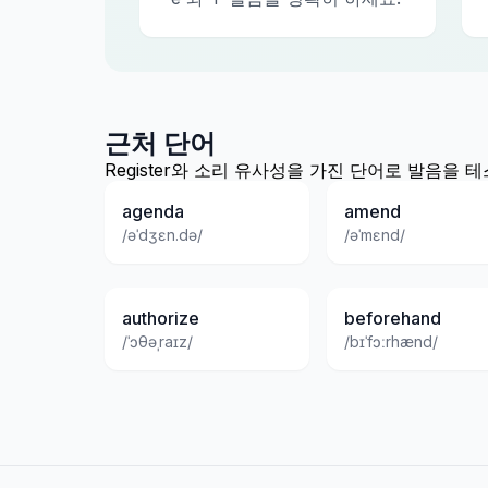
근처 단어
Register와 소리 유사성을 가진 단어로 발음을
agenda
amend
/əˈdʒɛn.də/
/əˈmɛnd/
authorize
beforehand
/ˈɔθəˌraɪz/
/bɪˈfɔːrhænd/