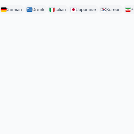
German
Greek
Italian
Japanese
Korean
P