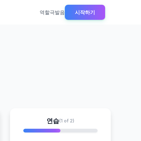
역할극
발음
시작하기
연습
(1 of 2)