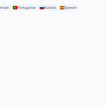
ersian
Portuguese
Russian
Spanish