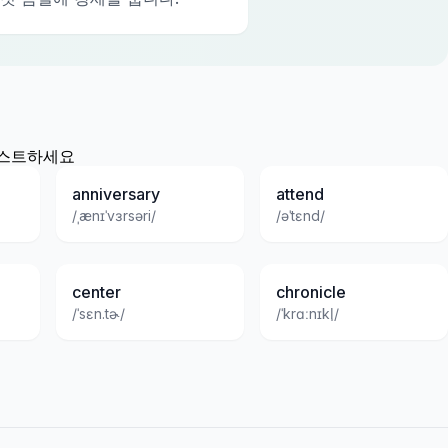
 테스트하세요
anniversary
attend
/ˌænɪˈvɜrsəri/
/əˈtɛnd/
center
chronicle
/ˈsɛn.tɚ/
/ˈkrɑːnɪkl̩/