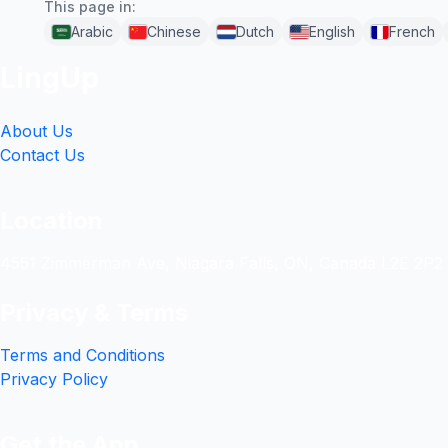
This page in:
Arabic
Chinese
Dutch
English
French
LingUp
About Us
Contact Us
Location
4551 Zimmerman Ave, Niagara Falls, ON, Canada L2E 2P2
Privacy & Terms
Terms and Conditions
Privacy Policy
Get the App