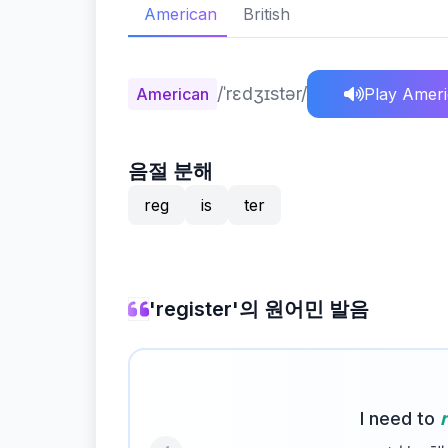
American
British
/ˈrɛdʒɪstər/
American
Play Amer
음절 분해
reg
is
ter
'register'의 원어민 발음
I need to