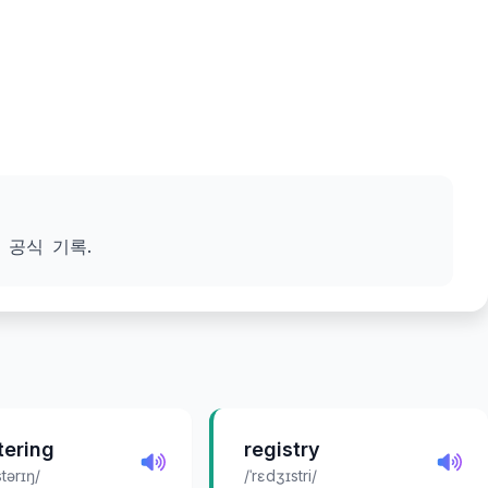
 공식 기록.
tering
registry
stərɪŋ/
/ˈrɛdʒɪstri/