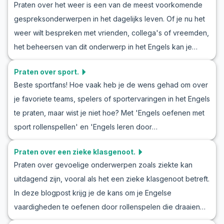
Praten over het weer is een van de meest voorkomende
uiten. We delen nuttige woordenschat en zinnen om je
muziekliefhebbers in contact te komen.
gespreksonderwerpen in het dagelijks leven. Of je nu het
vloeiender te helpen spreken. Of je nu leert via
weer wilt bespreken met vrienden, collega's of vreemden,
filmgesprekken in het Engels of graag over je favoriete
het beheersen van dit onderwerp in het Engels kan je
films wilt praten, deze les biedt je de tools om
zelfvertrouwen vergroten en je vermogen om deel te
zelfverzekerd een conversatie over films te voeren. Lees
Praten over sport.
nemen aan alledaagse gesprekken verbeteren. In dit
verder om je Engelse vaardigheden te verbeteren door
Beste sportfans! Hoe vaak heb je de wens gehad om over
artikel richten we ons op het oefenen van Engels om over
middel van rollenspelen en boeiende discussies over films.
je favoriete teams, spelers of sportervaringen in het Engels
het weer te praten door middel van rollenspellen. Je leert
te praten, maar wist je niet hoe? Met 'Engels oefenen met
belangrijke zinnen en algemene woordenschat die nuttig
sport rollenspellen' en 'Engels leren door
zijn in een 'Engels rollenspel over het weer' en ontdekt
sportgesprekken' kun je leren om op een natuurlijke
hoe je deze gesprekken op een natuurlijke manier kunt
Praten over een zieke klasgenoot.
manier over sport te praten. Of je nu in een klaslokaal bent
voeren. Laten we beginnen met het verkennen van hoe je
Praten over gevoelige onderwerpen zoals ziekte kan
of in een informele setting, dit artikel biedt je handige
kunt leren praten over het weer in het Engels door
uitdagend zijn, vooral als het een zieke klasgenoot betreft.
zinnen en voorbeeldgesprekken om je zelfvertrouwen te
realistische scenario's en gesprekken te onderzoeken.
In deze blogpost krijg je de kans om je Engelse
vergroten in sportdiscussies. Deze tips en trucs helpen je
vaardigheden te oefenen door rollenspelen die draaien
om beter over sport in het Engels te praten!
om het bespreken van een zieke klasgenoot. Dit zal niet