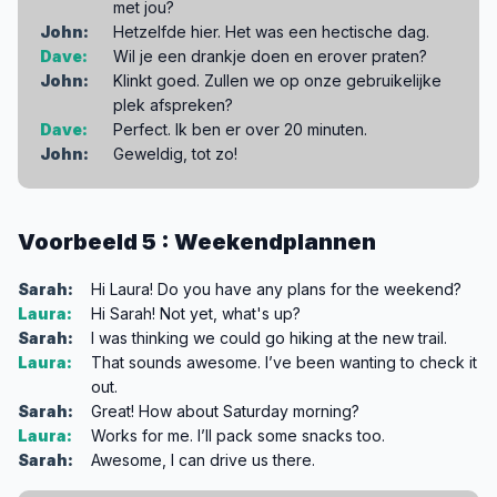
met jou?
John:
Hetzelfde hier. Het was een hectische dag.
Dave:
Wil je een drankje doen en erover praten?
John:
Klinkt goed. Zullen we op onze gebruikelijke
plek afspreken?
Dave:
Perfect. Ik ben er over 20 minuten.
John:
Geweldig, tot zo!
Voorbeeld 5 : Weekendplannen
Sarah:
Hi Laura! Do you have any plans for the weekend?
Laura:
Hi Sarah! Not yet, what's up?
Sarah:
I was thinking we could go hiking at the new trail.
Laura:
That sounds awesome. I’ve been wanting to check it
out.
Sarah:
Great! How about Saturday morning?
Laura:
Works for me. I’ll pack some snacks too.
Sarah:
Awesome, I can drive us there.