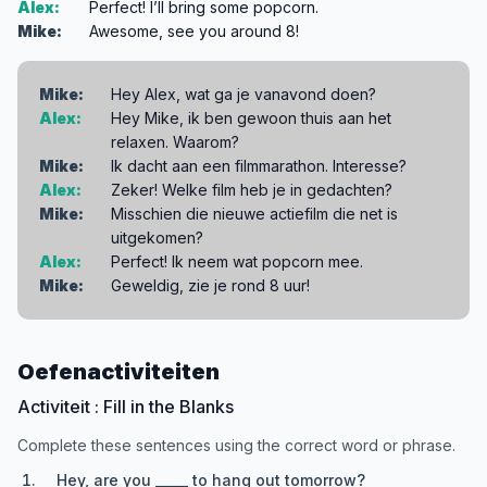
Alex:
Perfect! I’ll bring some popcorn.
Mike:
Awesome, see you around 8!
Mike:
Hey Alex, wat ga je vanavond doen?
Alex:
Hey Mike, ik ben gewoon thuis aan het
relaxen. Waarom?
Mike:
Ik dacht aan een filmmarathon. Interesse?
Alex:
Zeker! Welke film heb je in gedachten?
Mike:
Misschien die nieuwe actiefilm die net is
uitgekomen?
Alex:
Perfect! Ik neem wat popcorn mee.
Mike:
Geweldig, zie je rond 8 uur!
Oefenactiviteiten
Activiteit : Fill in the Blanks
Complete these sentences using the correct word or phrase.
Hey, are you _____ to hang out tomorrow?