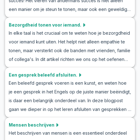
succes! Het vieren van andermans succes is niet alleen
voorbeelden geven van Engelse conversatie-introducties
een manier om je steun te tonen, maar ook een geweldige
die je kunt gebruiken. Met de sleutelzinnen en culturele
kans om je Engelse gespreksvaardigheden te oefenen. In
tips die je hier vindt, kun je met meer vertrouwen Engelse
Bezorgdheid tonen voor iemand.
deze blog ontdek je smaakvolle manieren om vreugde en
begroetingen en introducties oefenen.
In elke taal is het cruciaal om te weten hoe je bezorgdheid
geluk uit te drukken wanneer iemand anders iets heeft
voor iemand kunt uiten. Het helpt niet alleen empathie te
bereikt. We bieden je een verzameling van nuttige
tonen, maar versterkt ook de banden met vrienden, familie
woorden, zinnen en een Engelse rollenspel-scenario rond
of collega's. In dit artikel richten we ons op het oefenen
het vieren van succes. Deze taaloefening zal je helpen
van het Engels om bezorgdheid te uiten. Of het nu gaat om
zelfvertrouwen op te bouwen in het uiten van hartelijke
Een gesprek beleefd afsluiten.
een vriend die zich niet lekker voelt of een collega die
felicitaties. Laten we nu de vreugde in de Engelse taal
Een beleefd gesprek voeren is een kunst, en weten hoe
een moeilijke tijd doormaakt, het vermogen om
verkennen!
je een gesprek in het Engels op de juiste manier beëindigt,
bezorgdheid in het Engels uit te drukken is een essentiële
is daar een belangrijk onderdeel van. In deze blogpost
vaardigheid. We bieden je een handig overzicht van
gaan we dieper in op het leren afsluiten van gesprekken in
vocabulaire en zinnen, evenals voorbeelden van Engelse
het Engels, inclusief nuttige woorden, zinnen en een
dialogen, zodat je kunt oefenen met het uiten van
Mensen beschrijven
Engelse rollenspel om je vaardigheden te verbeteren. Of
bezorgdheid en het verbeteren van je communicatieve
Het beschrijven van mensen is een essentieel onderdeel
je nu een gesprek op het werk, tijdens een sociale
vaardigheden. Kortom, je leert een belangrijk aspect van