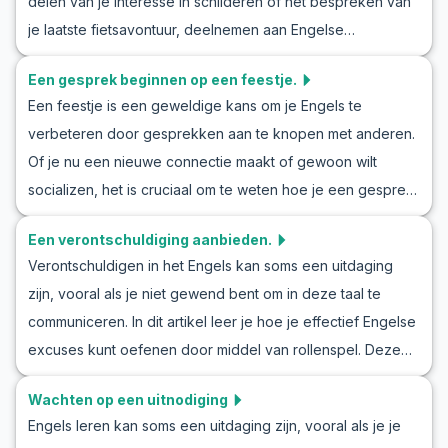
delen van je interesse in schilderen of het bespreken van
gesprekscenario's te oefenen, kun je zelfverzekerder
je laatste fietsavontuur, deelnemen aan Engelse
worden in het voeren van die lastige eerste gesprekken
gesprekken kan je zelfvertrouwen in de taal vergroten. In
met vreemden. Begin zelfverzekerd Engels te spreken
Een gesprek beginnen op een feestje.
deze blog gaan we bekijken hoe je een discussie kunt
door deze praktische strategieën voor het leren van
Een feestje is een geweldige kans om je Engels te
voeren over je hobby's en plannen. Je zult leren om
Engelse introductiegesprekken onder de knie te krijgen.
verbeteren door gesprekken aan te knopen met anderen.
Engels te oefenen met hobbygesprekken door middel van
Of je nu een nieuwe connectie maakt of gewoon wilt
nuttige vocabulaire en sleutelzinnen die vaak in deze
socializen, het is cruciaal om te weten hoe je een gesprek
context worden gebruikt. We bieden ook realistische
in het Engels begint. In dit artikel leer je nuttige tips en krijg
voorbeelddialogen om je te helpen natuurlijke Engelse
Een verontschuldiging aanbieden.
je inzicht in het gebruik van Engels in party-situaties. We
communicatieve vaardigheden te ontwikkelen. Dus als je
Verontschuldigen in het Engels kan soms een uitdaging
richten ons op Engelse rollenspellen voor feestjes, die
klaar bent om Engels te leren en zelfverzekerder te
zijn, vooral als je niet gewend bent om in deze taal te
helpen je gesprekken te oefenen en je zelfvertrouwen in
spreken over je hobby's en plannen, lees dan verder!
communiceren. In dit artikel leer je hoe je effectief Engelse
het spreken van Engels te vergroten. Klaar om je Engelse
excuses kunt oefenen door middel van rollenspel. Deze
gespreksvaardigheden voor feestjes te perfectioneren?
oefeningen stellen je in staat om je taalvaardigheden in
Laten we beginnen!
Wachten op een uitnodiging
Engelstalige situaties te verbeteren. We bieden je een
Engels leren kan soms een uitdaging zijn, vooral als je je
verzameling nuttige woordenschat en belangrijke zinnen