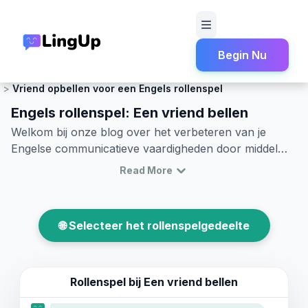
Begin Nu
Startpagina
Rollenspel
Sociaal en Informeel Gesprek
Vriend opbellen voor een Engels rollenspel
Engels rollenspel: Een vriend bellen
Welkom bij onze blog over het verbeteren van je
Engelse communicatieve vaardigheden door middel
van rollenspellen. In deze sessie richten we ons op
Read More
'Een Vriend Bellen', een alledaags scenario waaruit je
veel kunt leren. Het oefenen van een Engels
rollenspel waarbij je een vriend belt, is een geweldige
🌐 Selecteer het rollenspelgedeelte
manier om vertrouwd te raken met de taal, terwijl je
tegelijkertijd belangrijke zinnen en woorden leert. Je
ontdekt voorbeelden van telefoongesprekken en krijgt
inzicht in het leren van Engelse gesprekken. Met deze
Rollenspel bij
Een vriend bellen
tips wordt het leren van Engels via rollenspel veel