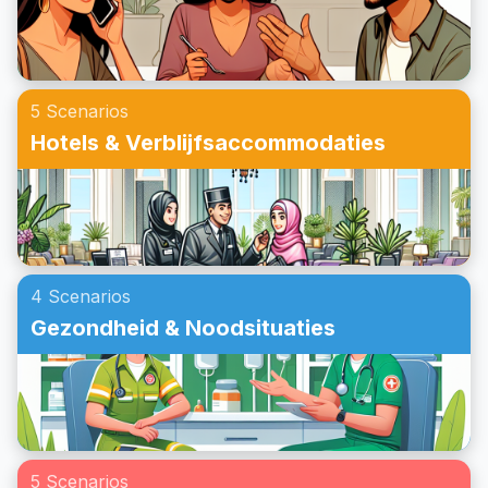
vrienden, wij hebben het voor je geregeld. Maak je klaar
om te leren hoe je uitnodigingen in het Engels kunt
accepteren en bekijk enkele voorbeelddialogen om
vaardigheden te oefenen die je kunt gebruiken in echte
5 Scenarios
situaties.
Hotels & Verblijfsaccommodaties
4 Scenarios
Gezondheid & Noodsituaties
5 Scenarios