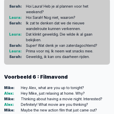
Sarah:
Hoi Laura! Heb je al plannen voor het
weekend?
Laura:
Hoi Sarah! Nog niet, waarom?
Sarah:
Ik zat te denken dat we de nieuwe
wandelroute kunnen verkennen.
Laura:
Dat klinkt geweldig. Die wilde ik al gaan
bekijken.
Sarah:
Super! Wat denk je van zaterdagochtend?
Laura:
Prima voor mij. Ik neem wat snacks mee.
Sarah:
Geweldig, ik kan ons daarheen rijden.
Voorbeeld 6 : Filmavond
Mike:
Hey Alex, what are you up to tonight?
Alex:
Hey Mike, just relaxing at home. Why?
Mike:
Thinking about having a movie night. Interested?
Alex:
Definitely! What movie are you thinking?
Mike:
Maybe the new action film that just came out?