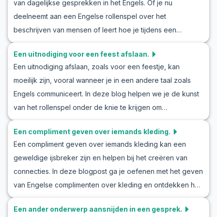
van dagelijkse gesprekken in het Engels. Of je nu
bijeenkomst, of zelfs telefonisch beëindigt, het is cruciaal
de Engelse taal dat je in staat stelt om verbinding te maken
deelneemt aan een Engelse rollenspel over het
om beleefd en duidelijk te zijn. Deze technieken zijn
en empathie te tonen in verschillende situaties.
beschrijven van mensen of leert hoe je tijdens een
essentieel voor succesvolle communicatie en zullen je
gespreksoefening je vrienden en familie kunt beschrijven,
zelfvertrouwen vergroten in het afsluiten van gesprekken
Een uitnodiging voor een feest afslaan.
deze vaardigheid vergroot je zelfvertrouwen. Wanneer je
in het Engels.
Een uitnodiging afslaan, zoals voor een feestje, kan
in het Engels leert mensen te beschrijven, verwerf je niet
moeilijk zijn, vooral wanneer je in een andere taal zoals
alleen nieuwe conversatiebeschrijvingen in het Engels,
Engels communiceert. In deze blog helpen we je de kunst
maar verbeter je ook je vermogen om details en emoties
van het rollenspel onder de knie te krijgen om
effectief over te brengen. In dit artikel bieden we nuttige
uitnodigingen in het Engels af te slaan. Je leert hoe je op
woordenschat en sleutelzinnen, en bespreken we
Een compliment geven over iemands kleding.
een beleefde en duidelijke manier 'nee' kunt zeggen
realistische dialogen die je in alledaagse situaties kunt
Een compliment geven over iemands kleding kan een
zonder de gastheer te beledigen. We zullen effectief
tegenkomen. Lees verder om te ontdekken hoe je je
geweldige ijsbreker zijn en helpen bij het creëren van
Engels oefenen via voorbeeldgesprekken en nuttige
Engels kunt oefenen door mensen te beschrijven.
connecties. In deze blogpost ga je oefenen met het geven
zinnen die je in het dagelijks leven kunt toepassen. Ontdek
van Engelse complimenten over kleding en ontdekken hoe
hoe je uitnodigingen respectvol kunt afslaan en je Engelse
je iemand in het Engels kunt complimenteren met zijn
communicatieve vaardigheden kunt verbeteren.
Een ander onderwerp aansnijden in een gesprek.
kleding. Via rollenspellen en dialogen leer je niet alleen