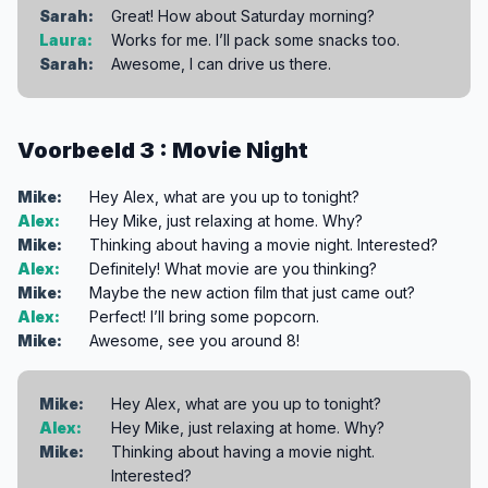
Sarah:
Great! How about Saturday morning?
Laura:
Works for me. I’ll pack some snacks too.
Sarah:
Awesome, I can drive us there.
Voorbeeld 3 : Movie Night
Mike:
Hey Alex, what are you up to tonight?
Alex:
Hey Mike, just relaxing at home. Why?
Mike:
Thinking about having a movie night. Interested?
Alex:
Definitely! What movie are you thinking?
Mike:
Maybe the new action film that just came out?
Alex:
Perfect! I’ll bring some popcorn.
Mike:
Awesome, see you around 8!
Mike:
Hey Alex, what are you up to tonight?
Alex:
Hey Mike, just relaxing at home. Why?
Mike:
Thinking about having a movie night.
Interested?