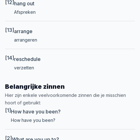
[12]
hang out
Afspreken
[13]
arrange
arrangeren
[14]
reschedule
verzetten
Belangrijke zinnen
Hier zijn enkele veelvoorkomende zinnen die je misschien
hoort of gebruikt:
[1]
How have you been?
How have you been?
[2]
What are you up to?