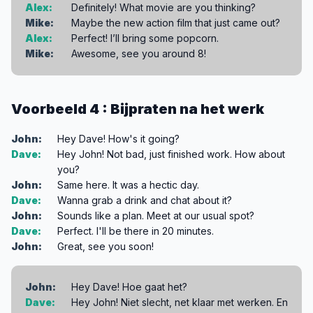
Alex:
Definitely! What movie are you thinking?
Mike:
Maybe the new action film that just came out?
Alex:
Perfect! I’ll bring some popcorn.
Mike:
Awesome, see you around 8!
Voorbeeld 4 : Bijpraten na het werk
John:
Hey Dave! How's it going?
Dave:
Hey John! Not bad, just finished work. How about
you?
John:
Same here. It was a hectic day.
Dave:
Wanna grab a drink and chat about it?
John:
Sounds like a plan. Meet at our usual spot?
Dave:
Perfect. I'll be there in 20 minutes.
John:
Great, see you soon!
John:
Hey Dave! Hoe gaat het?
Dave:
Hey John! Niet slecht, net klaar met werken. En