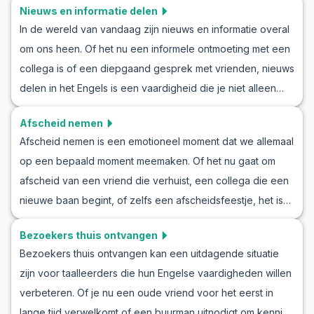
Nieuws en informatie delen
alleen je Engelse gespreksvaardigheden verbeteren, maar
In de wereld van vandaag zijn nieuws en informatie overal
het zal je ook helpen om empathie en begrip uit te
om ons heen. Of het nu een informele ontmoeting met een
drukken in een taal die je aan het leren bent. Van dialogen
collega is of een diepgaand gesprek met vrienden, nieuws
tot sleutelwoorden en zinnen, je krijgt een uitgebreide gids
delen in het Engels is een vaardigheid die je niet alleen
die je zelfvertrouwen zal vergroten bij het bespreken van
helpt om op de hoogte te blijven, maar ook je
een zieke klasgenoot in het Engels. Lees verder voor een
Afscheid nemen
taalvaardigheid verbetert. Dit artikel biedt je de kans om te
natuurlijke en authentieke benadering van het leren van
Afscheid nemen is een emotioneel moment dat we allemaal
oefenen met een Engelse rollenspel gericht op het delen
Engels.
op een bepaald moment meemaken. Of het nu gaat om
van nieuws. Je zult vertrouwd raken met nuttige zinnen en
afscheid van een vriend die verhuist, een collega die een
woordenschat die in deze situaties worden gebruikt,
nieuwe baan begint, of zelfs een afscheidsfeestje, het is
waardoor je zelfvertrouwen om in het Engels te
essentieel om deze situaties te kunnen navigeren voor
communiceren toeneemt. Door deel te nemen aan deze
Bezoekers thuis ontvangen
effectieve communicatie. In dit artikel verdiepen we ons in
oefeningen, leer je niet alleen hoe je nieuws in het Engels
Bezoekers thuis ontvangen kan een uitdagende situatie
Engelse gesprekscenario's voor afscheid nemen, met als
kunt delen, maar ook hoe je effectief kunt deelnemen aan
zijn voor taalleerders die hun Engelse vaardigheden willen
doel specifieke uitdrukkingen te oefenen en je
verschillende gespreksonderwerpen.
verbeteren. Of je nu een oude vriend voor het eerst in
vaardigheden in deze emotionele context te verbeteren.
lange tijd verwelkomt of een buurman uitnodigt om kennis