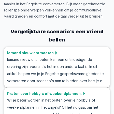
manier in het Engels te converseren. Blijf meer gerelateerde
rollenspelonderwerpen verkennen om je communicatieve
vaardigheden en comfort met de taal verder uit te breiden.
Vergelijkbare scenario’s
een vriend
bellen
Iemand nieuw ontmoeten
Iemand nieuw ontmoeten kan een ontmoedigende
ervaring zijn, vooral als het in een andere taal is. In dit
artikel helpen we je je Engelse gespreksvaardigheden te
verbeteren door scenario's aan te bieden over hoe je een
kennismakingsgesprek kunt beginnen. Onze Engelse
Praten over hobby's of weekendplannen.
rollenspelsectie "iemand nieuw ontmoeten" biedt je een
Wil je beter worden in het praten over je hobby's of
schat aan nuttige uitdrukkingen en algemene
weekendplannen in het Engels? Of het nu gaat om het
woordenschat die je tegen kunt komen. Door deze