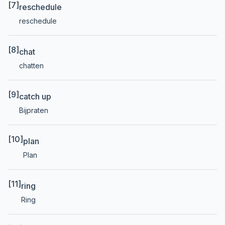
[7]
reschedule
reschedule
[8]
chat
chatten
[9]
catch up
Bijpraten
[10]
plan
Plan
[11]
ring
Ring