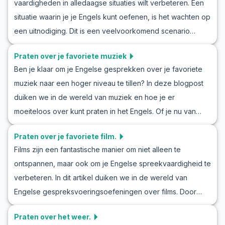
vaardigheden in alledaagse situaties wilt verbeteren. Een
die vaak voorkomen bij het maken van excuses in het
situatie waarin je je Engels kunt oefenen, is het wachten op
Engels. Daarnaast presenteren we voorbeeldgesprekken
een uitnodiging. Dit is een veelvoorkomend scenario
die realistische scenario's simuleren. Of je nu tips nodig
waarin communicatie cruciaal is. In dit artikel richten we ons
hebt voor alledaagse gesprekken of gewoon je
Praten over je favoriete muziek
op enkele belangrijke Engelse rollenspel-oefeningen over
vaardigheden wilt aanscherpen, deze gids geeft je de
Ben je klaar om je Engelse gesprekken over je favoriete
uitnodigingen en bieden we nuttige woordenschat en
tools die je nodig hebt om met vertrouwen je excuses aan
muziek naar een hoger niveau te tillen? In deze blogpost
sleutelzinnen om je te helpen in een Engelse uitnodiging-
te bieden in het Engels.
duiken we in de wereld van muziek en hoe je er
rollenspel. We hebben ook drie voorbeeldgesprekken die
moeiteloos over kunt praten in het Engels. Of je nu van
je kunnen helpen je vaardigheden aan te scherpen in een
pop, rock, jazz of klassiek houdt, dit artikel biedt je de
uitnodigingsgespreks-rollenspel in het Engels. Door deze
Praten over je favoriete film.
tools om vol vertrouwen een gesprek over muziek aan te
suggesties te volgen, ben je klaar om je communicatie in
Films zijn een fantastische manier om niet alleen te
gaan. We behandelen essentiële woordenschat en zinnen
het Engels te verbeteren en meer zelfvertrouwen te
ontspannen, maar ook om je Engelse spreekvaardigheid te
die je tegenkomt in een typisch Engels gesprek over
krijgen bij het gebruik van Engels in echte situaties.
verbeteren. In dit artikel duiken we in de wereld van
favoriete muziek. Bovendien krijg je drie
Engelse gespreksvoeringsoefeningen over films. Door
voorbeeldgesprekken die je kunt oefenen. Dit is niet
deel te nemen aan een Engels rollenspel over je favoriete
alleen een praktische manier om je Engels te verbeteren,
Praten over het weer.
film, kun je leren je gedachten en gevoelens over films te
maar ook een fantastische manier om met andere