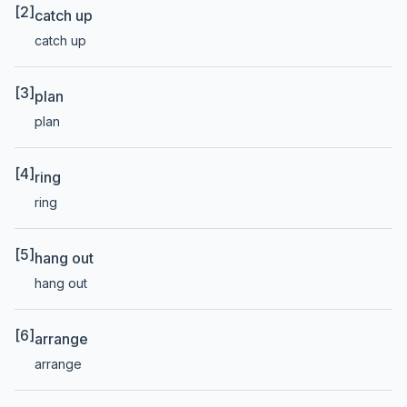
[2]
catch up
catch up
[3]
plan
plan
[4]
ring
ring
[5]
hang out
hang out
[6]
arrange
arrange