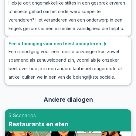
Heb je ooit ongemakkelijke stiltes in een gesprek ervaren
nuttige zinnen, maar ook de culturele context waarin
of moeite gehad om het onderwerp soepel te
complimenten worden gemaakt. Of je nu Engelse
veranderen? Het veranderen van een onderwerp in een
kledingcomplimenten oefent op het werk, op school of
Engels gesprek is een essentiële vaardigheid die helpt om
tijdens sociale gelegenheden, deze gids geeft je het
discussies levendig en boeiend te houden. In dit
zelfvertrouwen om op een authentieke en natuurlijke
Een uitnodiging voor een feest accepteren.
blogartikel gaan we in op technieken die je kunt gebruiken
manier te communiceren.
Een uitnodiging voor een feestje ontvangen kan zowel
om onderwerpen op een natuurlijke manier te verschuiven.
spannend als zenuwslopend zijn, vooral als je onzeker
Je leert nuttige woordenschat en zinnen die vaak
bent over hoe je in een andere taal moet reageren. In dit
voorkomen in rollenspellen en echte sociale interacties.
artikel duiken we in een van de belangrijkste sociale
Verbeter je Engels door het oefenen van rollenspellen die
scenario's: het accepteren van een Engelse
deze situaties nabootsen, zodat je je zelfverzekerder
feestuitnodiging. Deze Engelse rollenspeluitnodiging biedt
voelt met onderbrekingstechnieken en subtiele
Andere dialogen
je de kans om je woordenschat uit te breiden en
verschuivingen van gespreksonderwerpen. Of je Engels
vertrouwen te krijgen in het omgaan met uitnodigingen. Of
nu wilt oefenen in dagelijkse gesprekken of in formelere
5 Scenarios
je nu wilt weten hoe je een uitnodiging kunt accepteren
settings, deze gids is een waardevolle bron om je
Restaurants en eten
tijdens een Engelse les of een informele bijeenkomst met
vaardigheden aan te scherpen.