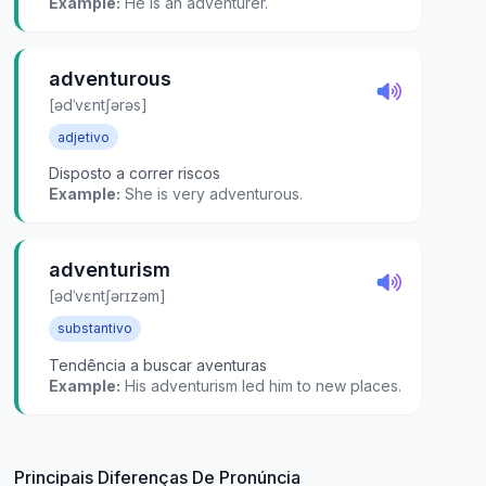
Example:
He is an adventurer.
adventurous
[ədˈvɛntʃərəs]
adjetivo
Disposto a correr riscos
Example:
She is very adventurous.
adventurism
[ədˈvɛntʃərɪzəm]
substantivo
Tendência a buscar aventuras
Example:
His adventurism led him to new places.
Principais Diferenças De Pronúncia