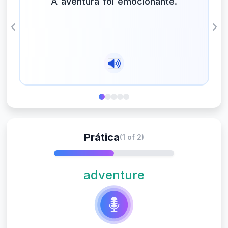
A aventura foi emocionante.
Previous
Nex
Prática
(1 of 2)
adventure