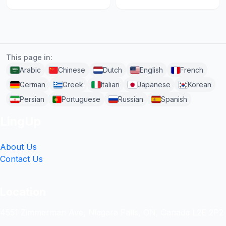
This page in:
Arabic
Chinese
Dutch
English
French
German
Greek
Italian
Japanese
Korean
Persian
Portuguese
Russian
Spanish
LingUp
About Us
Contact Us
Location
4551 Zimmerman Ave, Niagara Falls, ON, Canada L2E 2P2