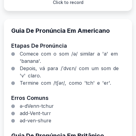
Click to record
Guia De Pronúncia Em Americano
Etapas De Pronúncia
Comece com o som /ə/ similar a 'a' em
'banana'.
Depois, vá para /ˈdvɛn/ com um som de
'v' claro.
Termine com /tʃər/, como 'tch' e 'er'.
Erros Comuns
ə-dVenn-tchur
add-Vent-turr
əd-ven-shure
Guia De Pronúncia Em Britânico