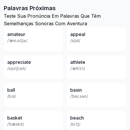
Palavras Próximas
Teste Sua Pronúncia Em Palavras Que Têm
Semelhanças Sonoras Com Aventura
amateur
appeal
/ˈæm.ə.tʃɚ/
/əˈpil/
appreciate
athlete
/əˈpriʃiˌeɪt/
/ˈæθ.liːt/
ball
basin
/bɔl/
/ˈbeɪ.sən/
basket
beach
/ˈbæskɪt/
/biːtʃ/