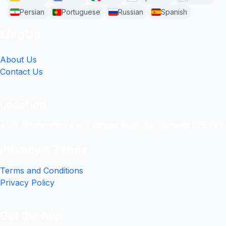
Persian
Portuguese
Russian
Spanish
LingUp
About Us
Contact Us
Location
4551 Zimmerman Ave, Niagara Falls, ON, Canada L2E 2P2
Privacy & Terms
Terms and Conditions
Privacy Policy
Get the App