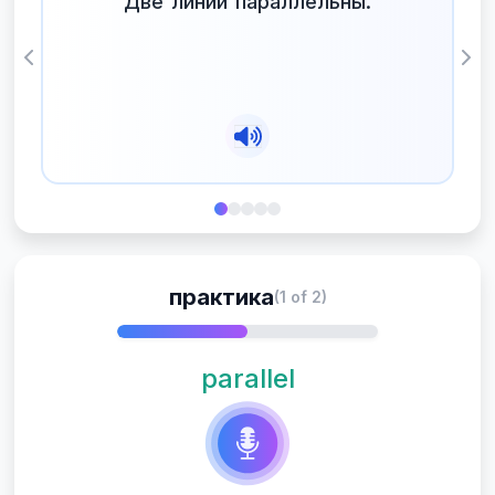
Две линии параллельны.
Previous
Nex
практика
(1 of 2)
parallel