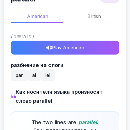
American
British
/ˈpærəˌlɛl/
Play American
разбиение на слоги
par
al
lel
Как носители языка произносят
слово parallel
The two lines are
parallel
.