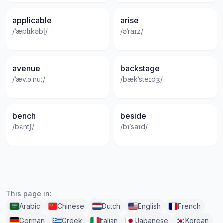
applicable
arise
/ˈæplɪkəbl̩/
/əˈraɪz/
avenue
backstage
/ˈæv.ə.nuː/
/bækˈsteɪdʒ/
bench
beside
/bɛntʃ/
/bɪˈsaɪd/
This page in:
Arabic
Chinese
Dutch
English
French
German
Greek
Italian
Japanese
Korean