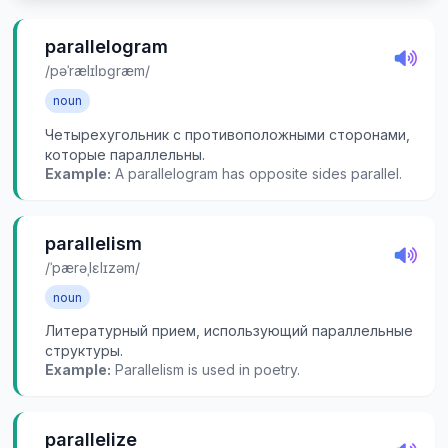
parallelogram
/pəˈrælɪlɒɡræm/
noun
Четырехугольник с противоположными сторонами,
которые параллельны.
Example:
A parallelogram has opposite sides parallel.
parallelism
/ˈpærəˌlɛlɪzəm/
noun
Литературный прием, использующий параллельные
структуры.
Example:
Parallelism is used in poetry.
parallelize