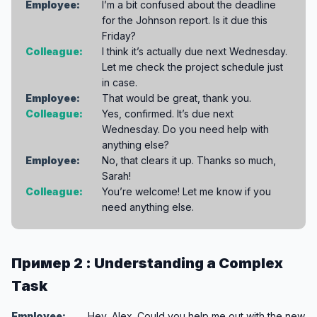
Employee:
I’m a bit confused about the deadline
for the Johnson report. Is it due this
Friday?
Colleague:
I think it’s actually due next Wednesday.
Let me check the project schedule just
in case.
Employee:
That would be great, thank you.
Colleague:
Yes, confirmed. It’s due next
Wednesday. Do you need help with
anything else?
Employee:
No, that clears it up. Thanks so much,
Sarah!
Colleague:
You’re welcome! Let me know if you
need anything else.
Пример 2 : Understanding a Complex
Task
Employee:
Hey, Alex. Could you help me out with the new