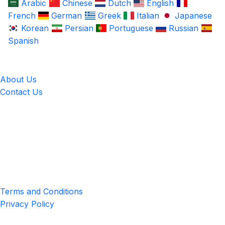
Arabic
Chinese
Dutch
English
French
German
Greek
Italian
Japanese
Korean
Persian
Portuguese
Russian
Spanish
LingUp
About Us
Contact Us
Location
4551 Zimmerman Ave, Niagara Falls, ON, Canada L2E 2P2
Privacy & Terms
Terms and Conditions
Privacy Policy