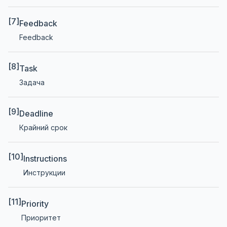
[7]
Feedback
Feedback
[8]
Task
Задача
[9]
Deadline
Крайний срок
[10]
Instructions
Инструкции
[11]
Priority
Приоритет