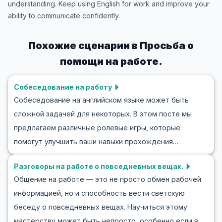
understanding. Keep using English for work and improve your
ability to communicate confidently.
Похожие сценарии в
Просьба о
помощи на работе.
Собеседование на работу
Собеседование на английском языке может быть
сложной задачей для некоторых. В этом посте мы
предлагаем различные ролевые игры, которые
помогут улучшить ваши навыки прохождения
собеседования на английском и уверенно вести
Разговоры на работе о повседневных вещах.
разговор с работодателями. Изучите полезный
Общение на работе — это не просто обмен рабочей
словарный запас и фразы, часто используемые в
информацией, но и способность вести светскую
подобных ситуациях, и познакомьтесь с
беседу о повседневных вещах. Научиться этому
реалистичными примерами диалогов. Эти советы и
мастерству может быть непросто, особенно если вы