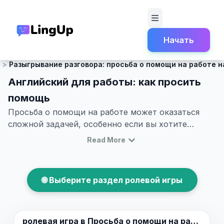
Начать
Главная
Ролевая игра
Трудоустройство и работа
Разыгрывание разговора: просьба о помощи на работе н
Английский для работы: как просить
помощь
Просьба о помощи на работе может оказаться
сложной задачей, особенно если вы хотите
сделать это на английском языке. Этот блог
Read More
предоставит вам возможность улучшить свои
навыки общения, изучив ключевые фразы и
словарный запас, которые помогут вам уверенно
🌐 Выберите раздел ролевой игры
обратиться к коллегам с просьбой о помощи. Вы
узнаете, как эффективно пользоваться
английским для работы и вести диалог, чтобы
заручиться поддержкой вашей команды. Наши
ролевая игра в
Просьба о помощи на работе.