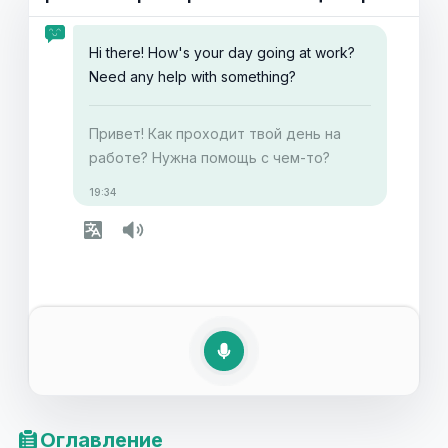
практические примеры и культурные советы
помогут вам справляться с этим круговоротом
Hi there! How's your day going at work?
повседневных бесед. Оставайтесь с нами, чтобы
Need any help with something?
узнать, как успешно справляться с трудностями
на работе и использовать рольовые игры для
Привет! Как проходит твой день на
повышения уверенности в языке.
работе? Нужна помощь с чем-то?
19:34
Оглавление