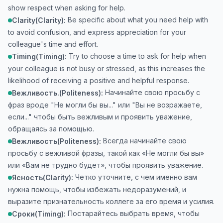
show respect when asking for help.
Be specific about what you need help with
Clarity(Clarity):
to avoid confusion, and express appreciation for your
colleague's time and effort.
Try to choose a time to ask for help when
Timing(Timing):
your colleague is not busy or stressed, as this increases the
likelihood of receiving a positive and helpful response.
Начинайте свою просьбу с
Вежливость.(Politeness):
фраз вроде "Не могли бы вы..." или "Вы не возражаете,
если..." чтобы быть вежливым и проявить уважение,
обращаясь за помощью.
Всегда начинайте свою
Вежливость(Politeness):
просьбу с вежливой фразы, такой как «Не могли бы вы»
или «Вам не трудно будет», чтобы проявить уважение.
Четко уточните, с чем именно вам
Ясность(Clarity):
нужна помощь, чтобы избежать недоразумений, и
выразите признательность коллеге за его время и усилия.
Постарайтесь выбрать время, чтобы
Сроки(Timing):