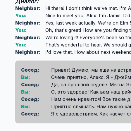
Диалог:
Neighbor:
Hi there! I don't think we've met. I'm A
You:
Nice to meet you, Alex. I'm Jamie. Did
Neighbor:
Yes, last week actually. We're on Elm S
You:
Oh, that's great! How are you finding
Neighbor:
We're loving it! Everyone's been so fri
You:
That's wonderful to hear. We should g
Neighbor:
I'd love that. How about next weeken
Сосед:
Привет! Думаю, мы еще не встреч
Вы:
Очень приятно, Алекс. Я - Джей
Сосед:
Да, на прошлой неделе. Мы на Э
Вы:
О, это здорово! Как вам наш рай
Сосед:
Нам очень нравится! Все такие 
Вы:
Приятно слышать. Нам нужно как
Сосед:
Я с удовольствием. Как насчет