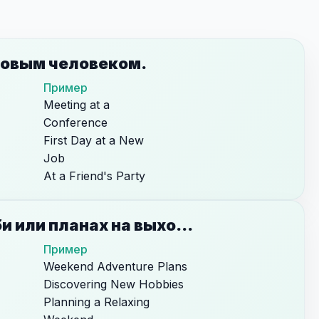
новым человеком.
Пример
Meeting at a
Conference
First Day at a New
Job
At a Friend's Party
Разговор о хобби или планах на выходные.
Пример
Weekend Adventure Plans
Discovering New Hobbies
Planning a Relaxing