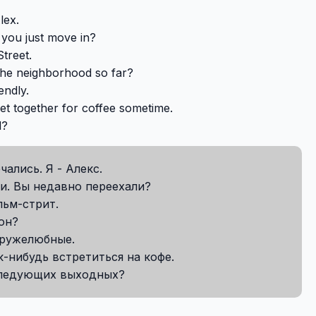
lex.
 you just move in?
treet.
 the neighborhood so far?
endly.
et together for coffee sometime.
d?
ались. Я - Алекс.
ми. Вы недавно переехали?
льм-стрит.
он?
дружелюбные.
-нибудь встретиться на кофе.
 следующих выходных?