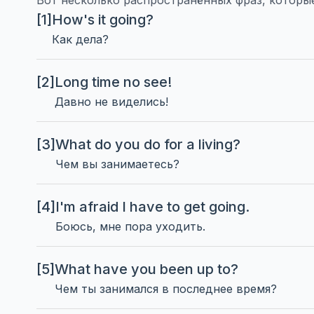
Вот несколько распространённых фраз, которы
[1]
How's it going?
Как дела?
[2]
Long time no see!
Давно не виделись!
[3]
What do you do for a living?
Чем вы занимаетесь?
[4]
I'm afraid I have to get going.
Боюсь, мне пора уходить.
[5]
What have you been up to?
Чем ты занимался в последнее время?