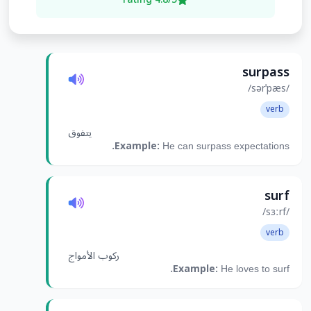
surpass
/sərˈpæs/
verb
يتفوق
Example:
He can surpass expectations.
surf
/sɜːrf/
verb
ركوب الأمواج
Example:
He loves to surf.