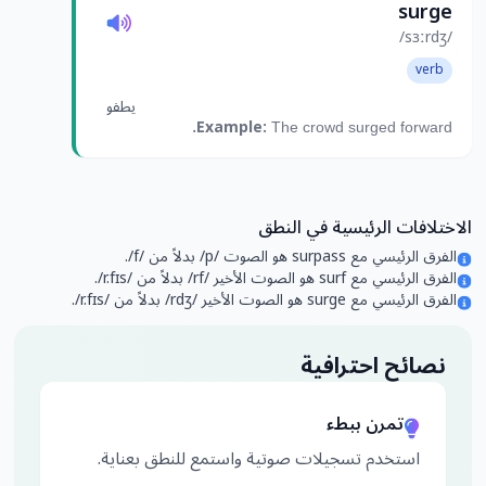
surge
/sɜːrdʒ/
verb
يطفو
Example:
The crowd surged forward.
الاختلافات الرئيسية في النطق
الفرق الرئيسي مع surpass هو الصوت /p/ بدلاً من /f/.
الفرق الرئيسي مع surf هو الصوت الأخير /rf/ بدلاً من /r.fɪs/.
الفرق الرئيسي مع surge هو الصوت الأخير /rdʒ/ بدلاً من /r.fɪs/.
نصائح احترافية
تمرن ببطء
استخدم تسجيلات صوتية واستمع للنطق بعناية.