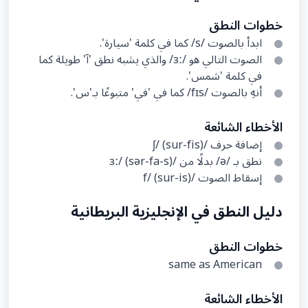
خطوات النطق
ابدأ بالصوت /s/ كما في كلمة 'سيارة'.
الصوت التالي هو /ɜː/ والذي يشبه نطق 'آ' طويلة كما
في كلمة 'شمس'.
أنهِ بالصوت /fɪs/ كما في 'في' متبوعًا بـ'س'.
الأخطاء الشائعة
إضافة حرف /ʃ/ (sur-fis)
نطق بـ /ə/ بدلًا من /ɜː/ (sər-fa-s)
إسقاط الصوت /f/ (sur-is)
دليل النطق في الإنجليزية البريطانية
خطوات النطق
same as American
الأخطاء الشائعة