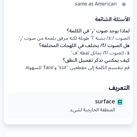
same as American
الأسئلة الشائعة
لماذا يوجد صوت 'ر' في الكلمة؟
الصوت /ɜː/ يشبه 'آ' طويلة لكنه مرفق بلمحة من صوت 'ر'.
هل الصوت /f/ يختلف في اللهجات المختلفة؟
لا، الصوت /f/ يماثل لفظة 'ف'.
كيف يمكنني تذكر تفصيل النطق؟
قم بتقسيم الكلمة إلى مقطعين: 'sur' و'face' للسهولة.
التعريف
surface
المنطقة الخارجية لشيء.