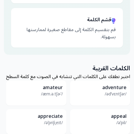
قسّم الكلمة
قم بتقسيم الكلمة إلى مقاطع صغيرة لممارستها
بسهولة.
الكلمات القريبة
اختبر نطقك على الكلمات التي تتشابه في الصوت مع كلمة السطح
amateur
adventure
/ˈæm.ə.tʃɚ/
/ədˈvɛntʃər/
appreciate
appeal
/əˈpriʃiˌeɪt/
/əˈpil/