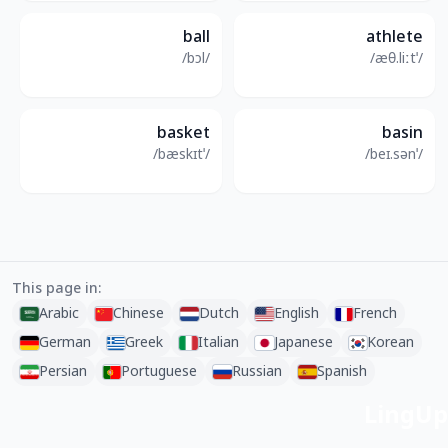
ball
athlete
/bɔl/
/ˈæθ.liːt/
basket
basin
/ˈbæskɪt/
/ˈbeɪ.sən/
This page in:
Arabic
Chinese
Dutch
English
French
German
Greek
Italian
Japanese
Korean
Persian
Portuguese
Russian
Spanish
LingUp