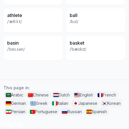
athlete
ball
/ˈæθ.liːt/
/bɔl/
basin
basket
/ˈbeɪ.sən/
/ˈbæskɪt/
This page in:
Arabic
Chinese
Dutch
English
French
German
Greek
Italian
Japanese
Korean
Persian
Portuguese
Russian
Spanish
LingUp