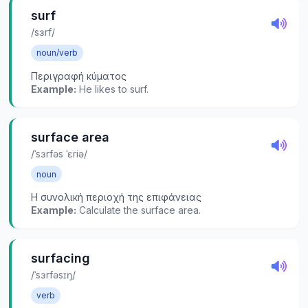
surf
/sɜrf/
noun/verb
Περιγραφή κύματος
Example:
He likes to surf.
surface area
/ˈsɜrfəs ˈɛriə/
noun
Η συνολική περιοχή της επιφάνειας
Example:
Calculate the surface area.
surfacing
/ˈsɜrfəsɪŋ/
verb