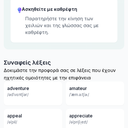
Ασκηθείτε με καθρέφτη
Παρατηρήστε την κίνηση των
χειλιών και της γλώσσας σας με
καθρέφτη.
Συναφείς λέξεις
Δοκιμάστε την προφορά σας σε λέξεις που έχουν
ηχητικές ομοιότητες με την επιφάνεια
adventure
amateur
/ədˈvɛntʃər/
/ˈæm.ə.tʃɚ/
appeal
appreciate
/əˈpil/
/əˈpriʃiˌeɪt/