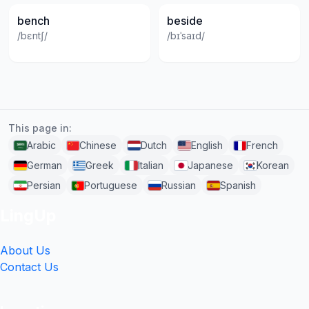
bench
beside
/bɛntʃ/
/bɪˈsaɪd/
This page in:
Arabic
Chinese
Dutch
English
French
German
Greek
Italian
Japanese
Korean
Persian
Portuguese
Russian
Spanish
LingUp
About Us
Contact Us