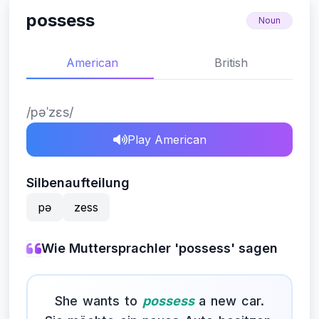
possess
Noun
American
British
/pəˈzɛs/
Play American
Silbenaufteilung
pə
zess
Wie Muttersprachler 'possess' sagen
She wants to
possess
a new car.