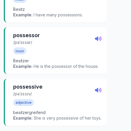
Besitz
Example:
I have many possessions.
possessor
/pəˈzɛsər/
noun
Besitzer
Example:
He is the possessor of the house.
possessive
/pəˈzɛsɪv/
adjective
besitzergreifend
Example:
She is very possessive of her toys.