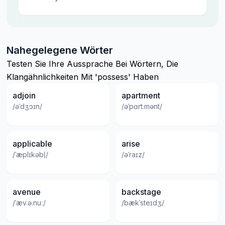
Nahegelegene Wörter
Testen Sie Ihre Aussprache Bei Wörtern, Die
Klangähnlichkeiten Mit 'possess' Haben
adjoin
apartment
/əˈdʒɔɪn/
/əˈpɑrt.mənt/
applicable
arise
/ˈæplɪkəbl̩/
/əˈraɪz/
avenue
backstage
/ˈæv.ə.nuː/
/bækˈsteɪdʒ/