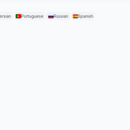
ersian
Portuguese
Russian
Spanish