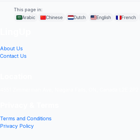
This page in:
Arabic
Chinese
Dutch
English
French
LingUp
About Us
Contact Us
Location
4551 Zimmerman Ave, Niagara Falls, ON, Canada L2E 2P2
Privacy & Terms
Terms and Conditions
Privacy Policy