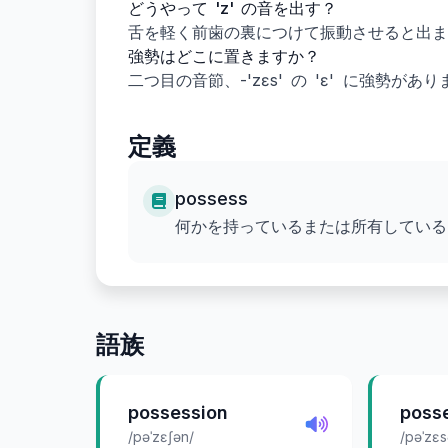
どうやって 'z' の音を出す？
舌を軽く前歯の裏につけて振動させると出ま
強勢はどこに置きますか？
二つ目の音節、-'zɛs' の 'ɛ' に強勢があ
定義
possess
何かを持っているまたは所有している
語族
possession
poss
/pəˈzɛʃən/
/pəˈzɛs