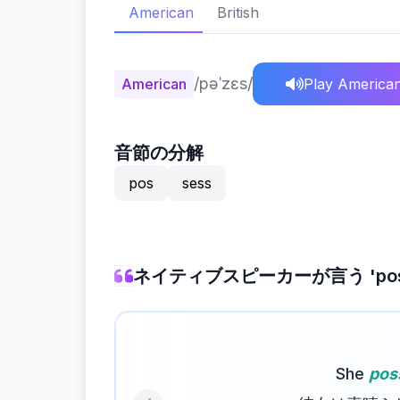
American
British
/pəˈzɛs/
American
Play America
音節の分解
pos
sess
ネイティブスピーカーが言う 'poss
She
pos