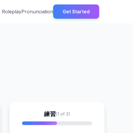
Roleplay
Pronunciation
Get Started
練習
(1 of 2)