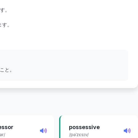
す。
ります。
こと。
essor
possessive
ər/
/pəˈzɛsɪv/