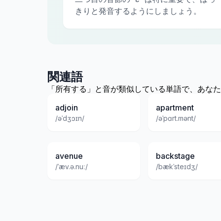
きりと発音するようにしましょう。
関連語
「所有する」と音が類似している単語で、あなた
adjoin
apartment
/əˈdʒɔɪn/
/əˈpɑrt.mənt/
avenue
backstage
/ˈæv.ə.nuː/
/bækˈsteɪdʒ/