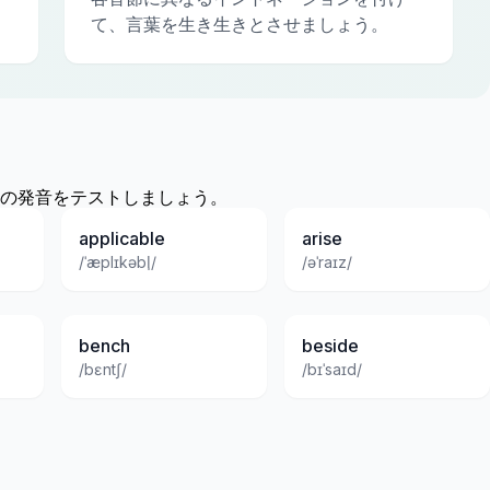
て、言葉を生き生きとさせましょう。
の発音をテストしましょう。
applicable
arise
/ˈæplɪkəbl̩/
/əˈraɪz/
bench
beside
/bɛntʃ/
/bɪˈsaɪd/