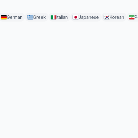
German
Greek
Italian
Japanese
Korean
P