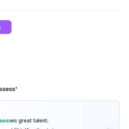
n
ess'
sess
es great talent.