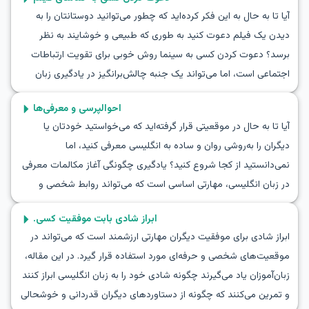
نقش در خانه به زبان انگلیسی خواهد بود. از یادگیری واژگان کلیدی تا
آیا تا به حال به این فکر کرده‌اید که چطور می‌توانید دوستانتان را به
تمرین گفت‌وگوی واقعی، این راهنما به شما کمک می‌کند تمرین زبان
دیدن یک فیلم دعوت کنید به طوری که طبیعی و خوشایند به نظر
انگلیسی با بازی نقش را به سطح بالاتری ببرید و با اطمینان در مکالمات
برسد؟ دعوت کردن کسی به سینما روش خوبی برای تقویت ارتباطات
انگلیسی برای میزبانی از مهمانان شرکت کنید.
اجتماعی است، اما می‌تواند یک جنبه چالش‌برانگیز در یادگیری زبان
باشد. در این مقاله، شما یاد خواهید گرفت که چگونه کسی را به دیدن
احوالپرسی و معرفی‌ها
فیلم به زبان انگلیسی دعوت کنید و با مجموعه‌ای از واژگان و عبارات
آیا تا به حال در موقعیتی قرار گرفته‌اید که می‌خواستید خودتان یا
مفید آشنا شوید که می‌توانند در این راه به شما کمک کنند. علاوه بر
دیگران را به‌روشی روان و ساده به انگلیسی معرفی کنید، اما
این، ما سه گفتگوی نمونه واقعی را در اختیار شما قرار می‌دهیم و به
نمی‌دانستید از کجا شروع کنید؟ یادگیری چگونگی آغاز مکالمات معرفی
نکات فرهنگی مرتبط می‌پردازیم. با تمرین مکالمه‌ای به زبان انگلیسی
در زبان انگلیسی، مهارتی اساسی است که می‌تواند روابط شخصی و
برای دعوت به سینما، می‌توانید در چنین تعاملات واقعی مهارت پیدا
حرفه‌ای شما را بهبود بخشد. در این مقاله به شما خواهیم آموخت که
کنید.
ابراز شادی بابت موفقیت کسی.
چگونه در زبان انگلیسی سلام کنید و معرفی‌های مؤثری انجام دهید. با
ابراز شادی برای موفقیت دیگران مهارتی ارزشمند است که می‌تواند در
استفاده از واژگان و عبارات کلیدی، قادر خواهید بود به‌راحتی در
موقعیت‌های شخصی و حرفه‌ای مورد استفاده قرار گیرد. در این مقاله،
محیط‌های اجتماعی و حرفه‌ای مختلف نقش‌آفرینی کنید. ادامه دهید تا
زبان‌آموزان یاد می‌گیرند چگونه شادی خود را به زبان انگلیسی ابراز کنند
با نقش‌آفرینی در مکالمات معرفی به زبان انگلیسی، ارتباطات خود را
و تمرین می‌کنند که چگونه از دستاوردهای دیگران قدردانی و خوشحالی
تقویت نمایید.