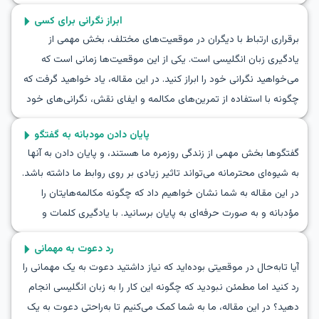
کنند. از طریق گفتگوهای عملی و مثال‌های نقش‌آفرینی، عبارات کلیدی
ابراز نگرانی برای کسی
و واژگان مفید برای تقویت مهارت‌های مکالمه انگلیسی ارائه می‌شود.
برقراری ارتباط با دیگران در موقعیت‌های مختلف، بخش مهمی از
همچنین زبان‌آموزان نکات فرهنگی دریافت خواهند کرد تا بهتر بفهمند
یادگیری زبان انگلیسی است. یکی از این موقعیت‌ها زمانی است که
چگونه احساسات خود را به طور واقعی ابراز کنند. تا پایان این مقاله،
می‌خواهید نگرانی خود را ابراز کنید. در این مقاله، یاد خواهید گرفت که
آنها بهتر آماده خواهند بود تا موفقیت دوستان، خانواده و همکاران
چگونه با استفاده از تمرین‌های مکالمه و ایفای نقش، نگرانی‌های خود
خود را به طور مؤثر به زبان انگلیسی جشن بگیرند.
را به زبان انگلیسی بیان کنید. آشنایی با دیالوگ‌های ابراز نگرانی و
پایان دادن مودبانه به گفتگو
یادگیری نحوه بیان نگرانی در مکالمات به شما کمک می‌کند تا
گفتگوها بخش مهمی از زندگی روزمره ما هستند، و پایان دادن به آنها
گفتگوهای شفاف و واقع‌بینانه‌ای در زندگی روزمره داشته باشید. تمرین
به شیوه‌ای محترمانه می‌تواند تاثیر زیادی بر روی روابط ما داشته باشد.
نقش‌آفرینی در ابراز نگرانی به شما این امکان را می‌دهد که در مواقع
در این مقاله به شما نشان خواهیم داد که چگونه مکالمه‌هایتان را
واقعی با راحتی و اعتماد به نفس بیشتری عمل کنید. ما شما را با واژگان
مؤدبانه و به صورت حرفه‌ای به پایان برسانید. با یادگیری کلمات و
عمومی و عبارات کلیدی راهنمایی خواهیم کرد تا برای مواجهه با چنین
عبارات کلیدی مناسب و مشاهده‌ی چند گفتگو نمونه، شما قادر
موقعیت‌هایی آماده شوید.
رد دعوت به مهمانی
خواهید بود به مکالمه‌های خود در زبان انگلیسی خاتمه دهید. این
آیا تابه‌حال در موقعیتی بوده‌اید که نیاز داشتید دعوت به یک مهمانی را
مهارت به شما کمک می‌کند تا روابط شخصی و حرفه‌ای‌تان را بهبود
رد کنید اما مطمئن نبودید که چگونه این کار را به زبان انگلیسی انجام
بخشید و همچنین به شما اطمینان دهد که تاثیر خوبی می‌گذارید.
دهید؟ در این مقاله، ما به شما کمک می‌کنیم تا به‌راحتی دعوت به یک