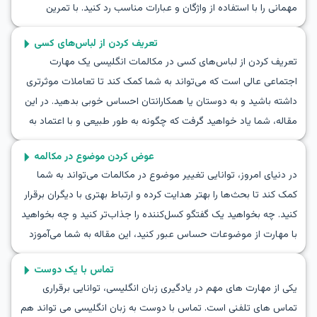
مهمانی را با استفاده از واژگان و عبارات مناسب رد کنید. با تمرین
مکالماتی برای رد کردن دعوت به مهمانی و تمرین نقش‌آفرینی در
تعریف کردن از لباس‌های کسی
موقعیت‌های واقعی، می‌توانید مهارت‌های ارتباطی خود را بهبود
تعریف کردن از لباس‌های کسی در مکالمات انگلیسی یک مهارت
ببخشید. با ادامه خواندن، با گفتگوهای مثالی در صحنه‌های واقعی آشنا
اجتماعی عالی است که می‌تواند به شما کمک کند تا تعاملات موثرتری
خواهید شد که به شما یاد می‌دهند چگونه به‌طور طبیعی یک دعوت را
داشته باشید و به دوستان یا همکارانتان احساس خوبی بدهید. در این
به زبان انگلیسی رد کنید.
مقاله، شما یاد خواهید گرفت که چگونه به طور طبیعی و با اعتماد به
نفس از لباس‌های کسی در انگلیسی تعریف کنید. این مطلب شامل
عوض کردن موضوع در مکالمه
کلمات و عبارات کلیدی است که در این موقعیت‌ها مفید هستند و شما
در دنیای امروز، توانایی تغییر موضوع در مکالمات می‌تواند به شما
را قادر می‌سازد تا مکالمات خود را به سطح بالاتری ببرید. با ما همراه
کمک کند تا بحث‌ها را بهتر هدایت کرده و ارتباط بهتری با دیگران برقرار
باشید تا از طریق آموزش مکالمه تعریف از لباس و نحوه تعریف از
کنید. چه بخواهید یک گفتگو کسل‌کننده را جذاب‌تر کنید و چه بخواهید
لباس به انگلیسی یاد بگیرید که چگونه در موقعیت‌های واقعی به راحتی
با مهارت از موضوعات حساس عبور کنید، این مقاله به شما می‌آموزد
ارتباط برقرار کنید.
که چگونه به طور مؤثر موضوع گفتگو را به زبان انگلیسی تغییر دهید.
تماس با یک دوست
با واژگان و عبارات مفید آشنا خواهید شد و از طریق نقش‌آفرینی‌هایی
یکی از مهارت های مهم در یادگیری زبان انگلیسی، توانایی برقراری
که مکالمات واقعی را به نمایش می‌گذارند، مهارت‌های خود را تقویت
تماس های تلفنی است. تماس با دوست به زبان انگلیسی می تواند هم
خواهید کرد. با مطالعه بیشتر، نه تنها توانایی‌های زبان انگلیسی خود را