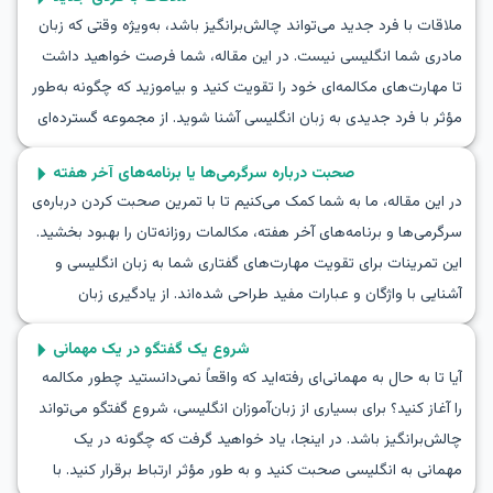
ملاقات با فرد جدید می‌تواند چالش‌برانگیز باشد، به‌ویژه وقتی که زبان
مادری شما انگلیسی نیست. در این مقاله، شما فرصت خواهید داشت
تا مهارت‌های مکالمه‌ای خود را تقویت کنید و بیاموزید که چگونه به‌طور
مؤثر با فرد جدیدی به زبان انگلیسی آشنا شوید. از مجموعه گسترده‌ای
از واژگان و عبارات کلیدی که آماده کرده‌ایم، استفاده کنید تا با موفقیت
صحبت درباره سرگرمی‌ها یا برنامه‌های آخر هفته
در مکالمه معرفی به انگلیسی شرکت کنید. با نمونه‌هایی از گفتگوهای
در این مقاله، ما به شما کمک می‌کنیم تا با تمرین صحبت کردن درباره‌ی
طبیعی و واقعی در این موقعیت‌ها آشنا خواهید شد و با نکات فرهنگی
سرگرمی‌ها و برنامه‌های آخر هفته، مکالمات روزانه‌تان را بهبود بخشید.
همراه، درک بهتری از چگونگی تعامل مؤثر با افراد جدید به دست
این تمرینات برای تقویت مهارت‌های گفتاری شما به زبان انگلیسی و
خواهید آورد. پس بیایید یادگیری را آغاز کنیم و به مکالمه با فرد جدید
آشنایی با واژگان و عبارات مفید طراحی شده‌اند. از یادگیری زبان
به زبان انگلیسی بپردازیم.
انگلیسی با صحبت درباره‌ی برنامه‌های آخر هفته تا ایفای نقش در
شروع یک گفتگو در یک مهمانی
مکالمات انگلیسی درباره سرگرمی‌ها، این دوره آموزشی فرصت‌های
آیا تا به حال به مهمانی‌ای رفته‌اید که واقعاً نمی‌دانستید چطور مکالمه
زیادی برای بهبود مهارت‌های زبانی شما ارائه می‌دهد. پس به ما
را آغاز کنید؟ برای بسیاری از زبان‌آموزان انگلیسی، شروع گفتگو می‌تواند
بپیوندید و یاد بگیرید چگونه درباره‌ی سرگرمی‌ها به انگلیسی صحبت
چالش‌برانگیز باشد. در اینجا، یاد خواهید گرفت که چگونه در یک
کنید و جملات پیشنهادی برای بحث درباره‌ی آخر هفته را به‌طور طبیعی
مهمانی به انگلیسی صحبت کنید و به طور مؤثر ارتباط برقرار کنید. با
تمرین کنید.