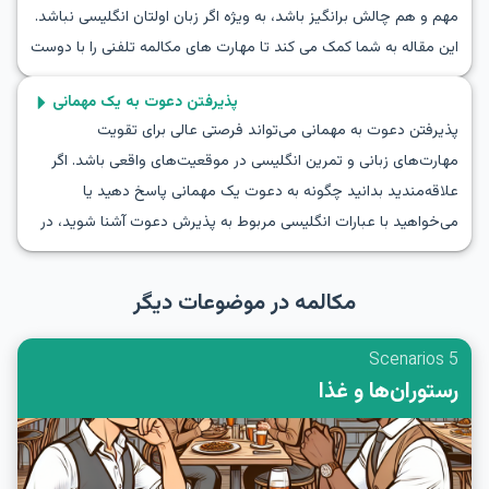
مهم و هم چالش برانگیز باشد، به ویژه اگر زبان اولتان انگلیسی نباشد.
بهبود خواهید بخشید، بلکه تغییر موضوعات در مکالمات انگلیسی
این مقاله به شما کمک می کند تا مهارت های مکالمه تلفنی را با دوست
برایتان آسان‌تر خواهد شد.
خود بهبود بخشید. با آشنایی با جملات انگلیسی برای تماس با دوست
پذیرفتن دعوت به یک مهمانی
و نقش آفرینی مکالمه با دوست به شکل طبیعی و روان، می توانید با
پذیرفتن دعوت به مهمانی می‌تواند فرصتی عالی برای تقویت
اطمینان بیشتری ارتباط برقرار کنید. بیایید ببینیم چگونه به انگلیسی با
مهارت‌های زبانی و تمرین انگلیسی در موقعیت‌های واقعی باشد. اگر
دوست تماس بگیریم و تمرینات مکالمه تلفنی انگلیسی با دوست را
علاقه‌مندید بدانید چگونه به دعوت یک مهمانی پاسخ دهید یا
انجام دهیم.
می‌خواهید با عبارات انگلیسی مربوط به پذیرش دعوت آشنا شوید، در
جای درستی هستید. در این مقاله، ما به بررسی سناریوهای نقش‌آفرینی
خواهیم پرداخت که نشان می‌دهند چگونه یک دعوت‌نامه مهمانی را
مکالمه در موضوعات دیگر
بپذیرید، شامل واژگان و عبارات کلیدی. شما به درس‌های مکالمه
انگلیسی برای پذیرش دعوت‌ها با استفاده از گفت‌وگوهای واقعی و
5 Scenarios
دیدگاه‌های فرهنگی خواهید پرداخت. بیایید شروع کنیم و آماده شویم
رستوران‌ها و غذا
تا مهارت‌های مکالمه‌تان را تقویت کنیم!