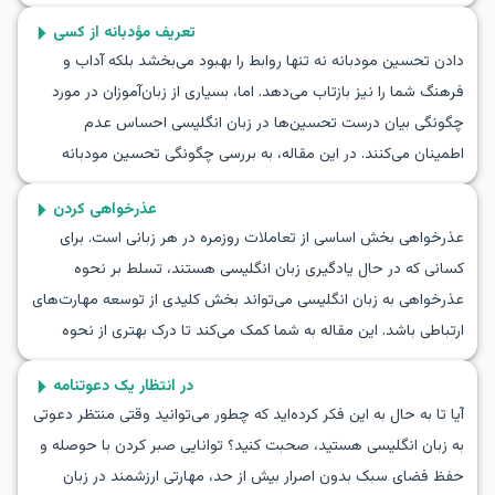
یادگیری لغات مفید و عبارات کلیدی و تمرین از طریق مکالمات نمونه،
تعریف مؤدبانه از کسی
آماده خواهید بود که در هر جمع انگلیسی‌زبانی بدرخشید. این پروژه
دادن تحسین مودبانه نه تنها روابط را بهبود می‌بخشد بلکه آداب و
مکالمه انگلیسی در مهمانی فرصتی عالی برای افزایش اعتماد به نفس و
فرهنگ شما را نیز بازتاب می‌دهد. اما، بسیاری از زبان‌آموزان در مورد
بهبود مهارت‌های ارتباطی شما ارائه می‌دهد.
چگونگی بیان درست تحسین‌ها در زبان انگلیسی احساس عدم
اطمینان می‌کنند. در این مقاله، به بررسی چگونگی تحسین مودبانه
کسی به زبان انگلیسی می‌پردازیم و گفت‌وگوهای مودبانه در زبان
عذرخواهی کردن
انگلیسی را بررسی می‌کنیم. از یادگیری واژگان عمومی گرفته تا عبارات
عذرخواهی بخش اساسی از تعاملات روزمره در هر زبانی است. برای
کلیدی رایج در این موقعیت‌ها، شما می‌توانید با تمرین نقش‌آفرینی
کسانی که در حال یادگیری زبان انگلیسی هستند، تسلط بر نحوه
تحسین به زبان انگلیسی، مهارت‌های زبانی خود را بهبود بخشید. این
عذرخواهی به زبان انگلیسی می‌تواند بخش کلیدی از توسعه مهارت‌های
تمرین‌ها به شما کمک خواهند کرد تا با اطمینان در مکالمات مودبانه
ارتباطی باشد. این مقاله به شما کمک می‌کند تا درک بهتری از نحوه
به زبان انگلیسی در موقعیت‌های واقعی شرکت کنید.
عذرخواهی به زبان انگلیسی پیدا کنید. شما با یادگیری واژگان عمومی و
در انتظار یک دعوتنامه
جملات خاصی که در این موقعیت‌ها استفاده می‌شوند، هنر عذرخواهی
آیا تا به حال به این فکر کرده‌اید که چطور می‌توانید وقتی منتظر دعوتی
به زبان انگلیسی را تمرین خواهید کرد. با مثال‌های گفتگوهای واقعی و
به زبان انگلیسی هستید، صحبت کنید؟ توانایی صبر کردن با حوصله و
نکات فرهنگی، می‌توانید با اطمینان بیشتری به موقعیت‌های
حفظ فضای سبک بدون اصرار بیش از حد، مهارتی ارزشمند در زبان
عذرخواهی نزدیک شوید.