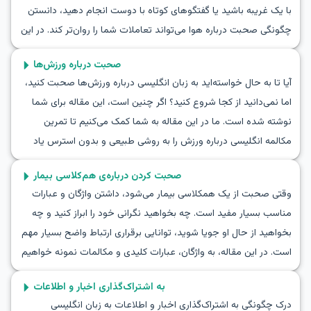
با یک غریبه باشید یا گفتگوهای کوتاه با دوست انجام دهید، دانستن
خود درباره فیلم‌ها با دوستان، همکاران یا حتی آشنایان جدید را
چگونگی صحبت درباره هوا می‌تواند تعاملات شما را روان‌تر کند. در این
خواهید داشت. بیایید با صحبت درباره یک فیلم مورد علاقه، تمرین
راهنما، شما تمرین خواهید کرد که چگونه درباره هوا به زبان انگلیسی
زبان انگلیسی خود را بهبود بخشیم!
صحبت درباره ورزش‌ها
صحبت کنید، درک خود را از نقش‌آفرینی‌های مکالمات هوایی افزایش
آیا تا به حال خواسته‌اید به زبان انگلیسی درباره ورزش‌ها صحبت کنید،
دهید و واژگان ضروری را بیاموزید. با گفتگوهای واقعی و نکات فرهنگی،
اما نمی‌دانید از کجا شروع کنید؟ اگر چنین است، این مقاله برای شما
شما توانایی و اعتماد به نفس خود را در صحبت کردن طبیعی درباره
نوشته شده است. ما در این مقاله به شما کمک می‌کنیم تا تمرین
هوا در هر محیط انگلیسی‌زبان تقویت خواهید کرد.
مکالمه انگلیسی درباره ورزش را به روشی طبیعی و بدون استرس یاد
بگیرید. شما کلمات و عبارات کلیدی مربوط به نقش‌آفرینی مکالمه
صحبت کردن درباره‌ی هم‌کلاسی بیمار
ورزشی به انگلیسی را خواهید یافت و با سه مکالمه نمونه، با چگونگی
وقتی صحبت از یک همکلاسی بیمار می‌شود، داشتن واژگان و عبارات
صحبت کردن درباره ورزش به زبان انگلیسی آشنا خواهید شد. خواه به
مناسب بسیار مفید است. چه بخواهید نگرانی خود را ابراز کنید و چه
دنبال بهبود مهارت‌های مکالمه خود در زمینه ورزش باشید، خواه از
بخواهید از حال او جویا شوید، توانایی برقراری ارتباط واضح بسیار مهم
روی علاقه یا نیاز تمرین می‌کنید، این مقاله راهنمای کاملی برای شما
است. در این مقاله، به واژگان، عبارات کلیدی و مکالمات نمونه خواهیم
خواهد بود.
پرداخت تا مهارت‌های ارتباطی شما را در زبان انگلیسی بهبود بخشیم.
به اشتراک‌گذاری اخبار و اطلاعات
تمرین صحبت درباره یک همکلاسی بیمار به زبان انگلیسی، نه‌تنها باعث
درک چگونگی به اشتراک‌گذاری اخبار و اطلاعات به زبان انگلیسی