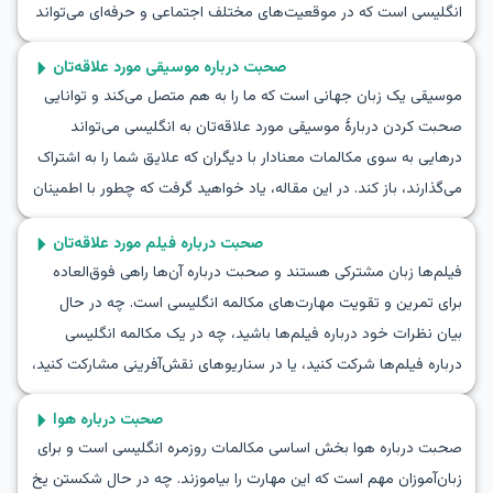
انگلیسی است که در موقعیت‌های مختلف اجتماعی و حرفه‌ای می‌تواند
مفید باشد. در این مقاله، واژگان کلیدی، عبارات مفید و مکالمات
صحبت درباره موسیقی مورد علاقه‌تان
نمونه‌ای را خواهید یافت که می‌توانید از آن‌ها برای تمرین بازی نقش
موسیقی یک زبان جهانی است که ما را به هم متصل می‌کند و توانایی
منتظر بودن برای دعوت به زبان انگلیسی استفاده کنید و مهارت‌های
صحبت کردن دربارهٔ موسیقی مورد علاقه‌تان به انگلیسی می‌تواند
مکالمه خود را در موقعیت‌های مشابه بهبود بخشید. با یادگیری این
درهایی به سوی مکالمات معنادار با دیگران که علایق شما را به اشتراک
عبارات، می‌توانید با اعتماد به نفس در مکالمات روزمره منتظر
می‌گذارند، باز کند. در این مقاله، یاد خواهید گرفت که چطور با اطمینان
دعوت‌ها باشید.
دربارهٔ ترجیحات موسیقی خود صحبت کنید. ما شما را با واژگان مفید،
صحبت درباره فیلم مورد علاقه‌تان
عبارات کلیدی و مثال‌های نقش‌آفرینی واقعی برای تقویت مهارت‌های
فیلم‌ها زبان مشترکی هستند و صحبت درباره آن‌ها راهی فوق‌العاده
مکالمه‌ای‌تان تجهیز خواهیم کرد. چه دربارهٔ راک، پاپ، جاز یا کلاسیک
برای تمرین و تقویت مهارت‌های مکالمه انگلیسی است. چه در حال
صحبت کنید، تمرین مکالمه به انگلیسی دربارهٔ ترجیحات موسیقی شما
بیان نظرات خود درباره فیلم‌ها باشید، چه در یک مکالمه انگلیسی
را روان‌تر و بیانگر‌تر خواهد کرد. به مثال‌های نقش‌آفرینی ما در بحث
درباره فیلم‌ها شرکت کنید، یا در سناریوهای نقش‌آفرینی مشارکت کنید،
موسیقی وارد شوید و کشف کنید که چگونه یادگیری انگلیسی از طریق
توانایی صحبت درباره فیلم محبوب‌تان مهارتی مفید است. در این
بحث‌های موسیقی می‌تواند هم سرگرم‌کننده و هم مؤثر باشد.
صحبت درباره هوا
مقاله، واژگان ضروری، عبارات کلیدی و گفت‌وگوهای نمونه‌ای را خواهید
صحبت درباره هوا بخش اساسی مکالمات روزمره انگلیسی است و برای
آموخت که به شما کمک می‌کند با اطمینان درباره فیلم‌ها به انگلیسی
زبان‌آموزان مهم است که این مهارت را بیاموزند. چه در حال شکستن یخ
صحبت کنید. در پایان، ابزار لازم برای به اشتراک گذاشتن موثر نظرات