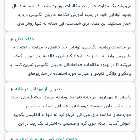
افزایش اعتماد به‌نفس شما می‌شود، بلکه شما را برای موقعیت‌های
می‌تواند یک مهارت حیاتی در مکالمات روزمره باشد. اگر شما به دنبال
واقعی که در آن همدلی و درک اهمیت دارد، آماده می‌کند. با ادامه
بهبود توانایی خود در زمینه آموزش مکالمه به زبان انگلیسی درباره
خواندن، به این تمرین مهیج بپردازید و استفاده خود از زبان انگلیسی را
اخبار هستید، این مقاله برای شماست. این مقاله نه تنها روش‌های
پیشرفت دهید.
اشتراک خبر در مکالمه انگلیسی را به شما آموزش می‌دهد، بلکه با ارائه
خداحافظی
یک مکالمه نقش‌آفرینی برای اخبار و اطلاعات به انگلیسی، به شما کمک
در مکالمات روزمره انگلیسی، توانایی خداحافظی با مهارت و اعتماد به
می‌کند تا تمرین مکالمه اخبار و اطلاعات به زبان انگلیسی را در شرایط
نفس می‌تواند تفاوت زیادی ایجاد کند. این مقاله به زبان‌آموزان کمک
واقعی تجربه کنید. شما با آشنایی با واژگان کاربردی و عبارات کلیدی که
می‌کند تا در بهبود مکالمات خداحافظی به زبان انگلیسی تمرین کنند. با
احتمالاً با آن‌ها مواجه می‌شوید، به راحتی زبان خود را ارتقا می‌دهید.
یادگیری واژگان کلیدی و عبارات مورد استفاده در سناریوهای
نقش‌آفرینی خداحافظی و تمرین مکالمات، زبان‌آموزان می‌توانند با
پذیرایی از مهمانان در خانه
مهارت از هر کسی خداحافظی کنند. تسلط بر نحوه خداحافظی در
پذیرایی از مهمان‌ها در خانه تنها یک وظیفه نیست، بلکه فرصتی است
مکالمات انگلیسی ارتباطات شما را به سطح جدیدی می‌برد. بیایید
برای نشان دادن طبیعت دوستانه و اجتماعی شما. با تسلط بر
نگاهی دقیق‌تر بیندازیم و از نکات فرهنگی مرتبط نیز بهره‌مند شویم.
مهارت‌های مکالمه برای میزبانی، می‌توانید نه تنها به انگلیسی بگویید
'خوش آمدید'، بلکه جوی گرم و صمیمی به اشتراک بگذارید. در این
مقاله، تمرکز ما بر تمرین مکالمه برای میزبانی از مهمانان از طریق بازی‌
دعوت کردن کسی به تماشای فیلم