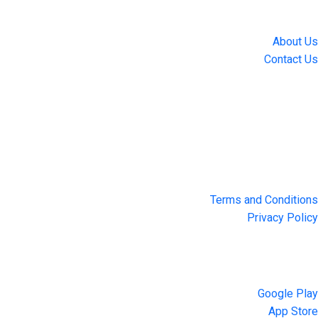
LingUp
About Us
Contact Us
Location
4551 Zimmerman Ave, Niagara Falls, ON, Canada L2E 2P2
Privacy & Terms
Terms and Conditions
Privacy Policy
Get the App
Google Play
App Store