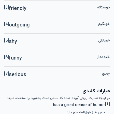
دوستانه
[3]
friendly
خونگرم
[4]
outgoing
خجالتی
[5]
shy
خنده‌دار
[6]
funny
جدی
[7]
serious
عبارات کلیدی
در اینجا عبارات رایجی آورده شده که ممکن است بشنوید یا استفاده کنید:
[1]
has a great sense of humor
حس طنز فوق‌العاده‌ای دارد