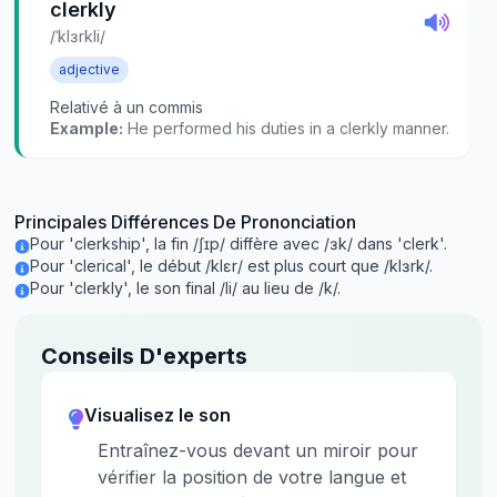
clerkly
/ˈklɜrkli/
adjective
Relativé à un commis
Example:
He performed his duties in a clerkly manner.
Principales Différences De Prononciation
Pour 'clerkship', la fin /ʃɪp/ diffère avec /ɜk/ dans 'clerk'.
Pour 'clerical', le début /klɛr/ est plus court que /klɜrk/.
Pour 'clerkly', le son final /li/ au lieu de /k/.
Conseils D'experts
Visualisez le son
Entraînez-vous devant un miroir pour
vérifier la position de votre langue et