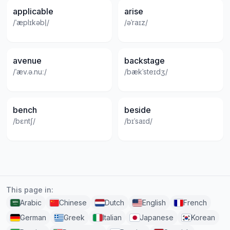
applicable
arise
/ˈæplɪkəbl̩/
/əˈraɪz/
avenue
backstage
/ˈæv.ə.nuː/
/bækˈsteɪdʒ/
bench
beside
/bɛntʃ/
/bɪˈsaɪd/
This page in:
Arabic
Chinese
Dutch
English
French
German
Greek
Italian
Japanese
Korean