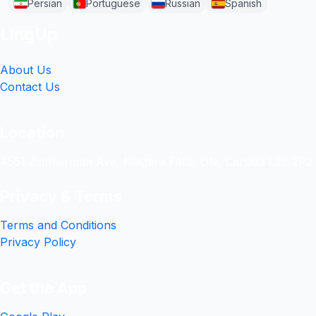
Persian
Portuguese
Russian
Spanish
LingUp
About Us
Contact Us
Location
4551 Zimmerman Ave, Niagara Falls, ON, Canada L2E 2P2
Privacy & Terms
Terms and Conditions
Privacy Policy
Get the App