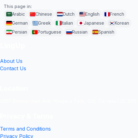
This page in:
Arabic
Chinese
Dutch
English
French
German
Greek
Italian
Japanese
Korean
Persian
Portuguese
Russian
Spanish
LingUp
About Us
Contact Us
Location
4551 Zimmerman Ave, Niagara Falls, ON, Canada L2E 2P2
Privacy & Terms
Terms and Conditions
Privacy Policy