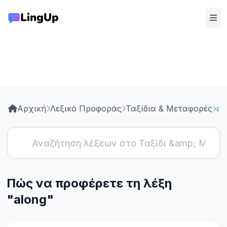
Αρχική
Λεξικό Προφοράς
Ταξίδια & Μεταφορές
al
Πώς να προφέρετε τη λέξη
"along"