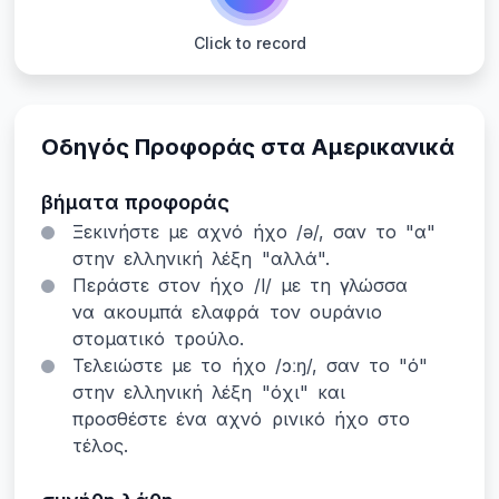
Click to record
Οδηγός Προφοράς στα Αμερικανικά
βήματα προφοράς
Ξεκινήστε με αχνό ήχο /ə/, σαν το "α"
στην ελληνική λέξη "αλλά".
Περάστε στον ήχο /l/ με τη γλώσσα
να ακουμπά ελαφρά τον ουράνιο
στοματικό τρούλο.
Τελειώστε με το ήχο /ɔːŋ/, σαν το "ό"
στην ελληνική λέξη "όχι" και
προσθέστε ένα αχνό ρινικό ήχο στο
τέλος.