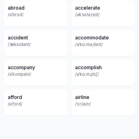
abroad
accelerate
/əˈbrɔd/
/əkˈsɛləˌreɪt/
accident
accommodate
/ˈæksɪdənt/
/əˈkɑːməˌdeɪt/
accompany
accomplish
/əˈkʌmpəni/
/əˈkɑːm.plɪʃ/
afford
airline
/əˈfɔrd/
/ˈɛrˌlaɪn/