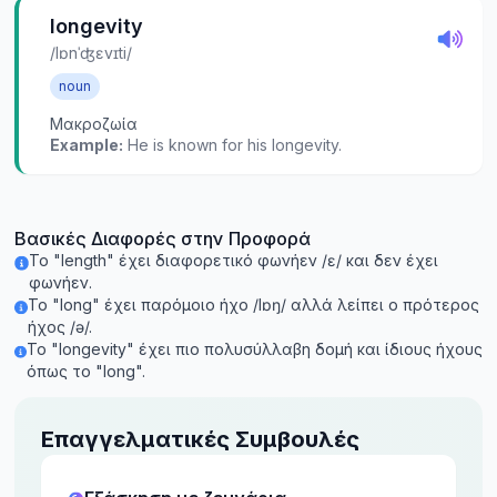
longevity
/lɒnˈʤɛvɪti/
noun
Μακροζωία
Example:
He is known for his longevity.
Βασικές Διαφορές στην Προφορά
Το "length" έχει διαφορετικό φωνήεν /ɛ/ και δεν έχει
φωνήεν.
Το "long" έχει παρόμοιο ήχο /lɒŋ/ αλλά λείπει ο πρότερος
ήχος /ə/.
Το "longevity" έχει πιο πολυσύλλαβη δομή και ίδιους ήχους
όπως το "long".
Επαγγελματικές Συμβουλές