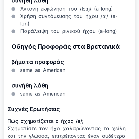
συνήθη λάθη
Άντονη εκφώνηση του /lɔːŋ/ (a-long)
Χρήση συντόμευσης του ήχου /ɔː/ (a-
lon)
Παράλειψη του ρινικού ήχου (a-long)
Οδηγός Προφοράς στα Βρετανικά
βήματα προφοράς
same as American
συνήθη λάθη
same as American
Συχνές Ερωτήσεις
Πώς σχηματίζεται ο ήχος /ə/;
Σχηματίστε τον ήχο χαλαρώνοντας τα χείλη
και την γλώσσα, επιτρέποντας έναν ουδέτερο