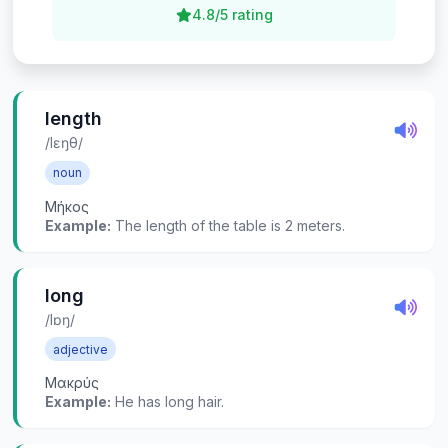
4.8/5 rating
length
/lɛŋθ/
noun
Μήκος
Example:
The length of the table is 2 meters.
long
/lɒŋ/
adjective
Μακρύς
Example:
He has long hair.