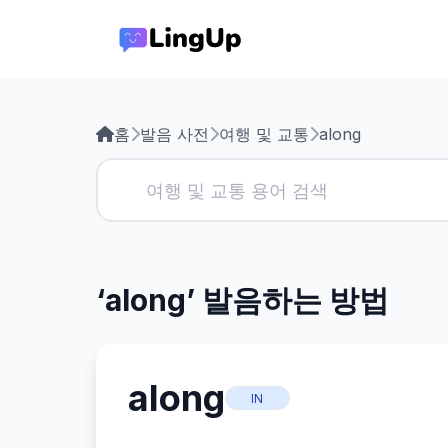
홈
발음 사전
여행 및 교통
along
‘along’ 발음하는 방법
along
IN