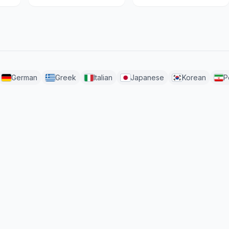
German
Greek
Italian
Japanese
Korean
P