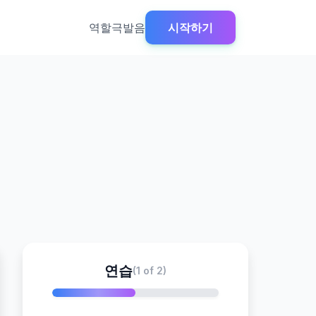
역할극
발음
시작하기
연습
(1 of 2)