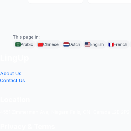
This page in:
Arabic
Chinese
Dutch
English
French
LingUp
About Us
Contact Us
Location
4551 Zimmerman Ave, Niagara Falls, ON, Canada L2E 2P2
Privacy & Terms