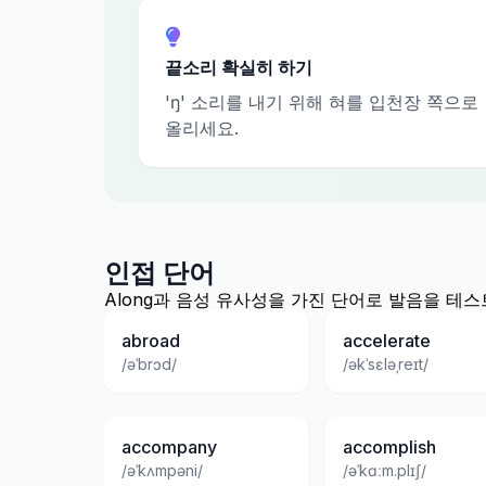
끝소리 확실히 하기
'ŋ' 소리를 내기 위해 혀를 입천장 쪽으로
올리세요.
인접 단어
Along과 음성 유사성을 가진 단어로 발음을 테
abroad
accelerate
/əˈbrɔd/
/əkˈsɛləˌreɪt/
accompany
accomplish
/əˈkʌmpəni/
/əˈkɑːm.plɪʃ/