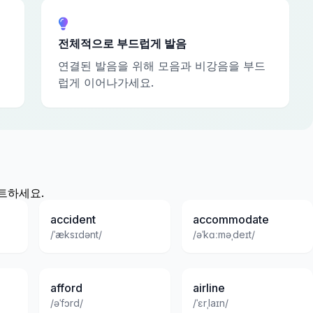
전체적으로 부드럽게 발음
연결된 발음을 위해 모음과 비강음을 부드
럽게 이어나가세요.
스트하세요.
accident
accommodate
/ˈæksɪdənt/
/əˈkɑːməˌdeɪt/
afford
airline
/əˈfɔrd/
/ˈɛrˌlaɪn/