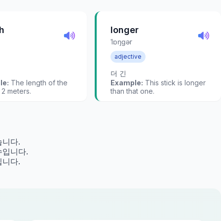
h
longer
ˈlɒŋɡər
adjective
더 긴
le:
The length of the
Example:
This stick is longer
s 2 meters.
than that one.
습니다.
수입니다.
입니다.