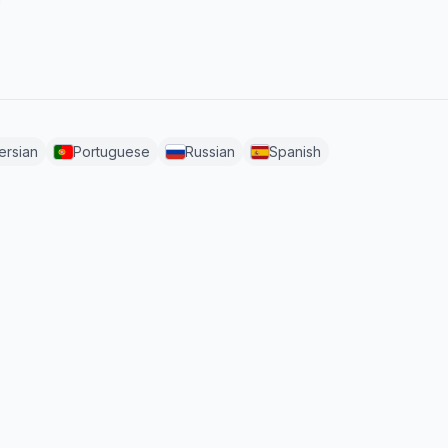
ersian
Portuguese
Russian
Spanish