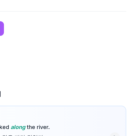
법
lked
along
the river.