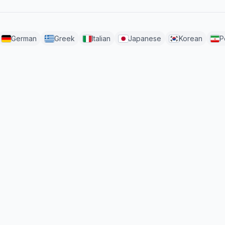
German
Greek
Italian
Japanese
Korean
P