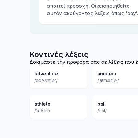
απαιτεί προσοχή. Οικειοποιηθείτε
αυτόν ακούγοντας λέξεις όπως 'bay'
Κοντινές λέξεις
Δοκιμάστε την προφορά σας σε λέξεις που 
adventure
amateur
/ədˈvɛntʃər/
/ˈæm.ə.tʃɚ/
athlete
ball
/ˈæθ.liːt/
/bɔl/