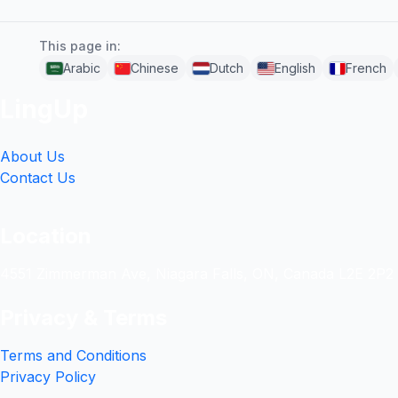
This page in:
Arabic
Chinese
Dutch
English
French
LingUp
About Us
Contact Us
Location
4551 Zimmerman Ave, Niagara Falls, ON, Canada L2E 2P2
Privacy & Terms
Terms and Conditions
Privacy Policy