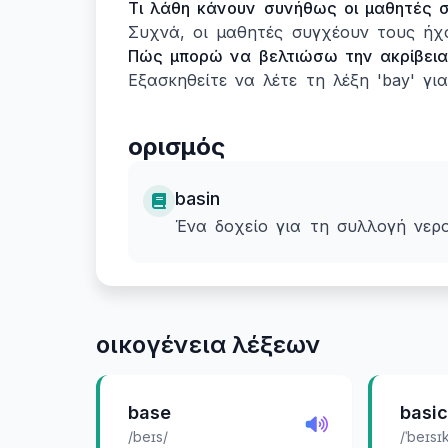
Τι λάθη κάνουν συνήθως οι μαθητές σ
Συχνά, οι μαθητές συγχέουν τους ήχο
Πώς μπορώ να βελτιώσω την ακρίβεια 
Εξασκηθείτε να λέτε τη λέξη 'bay' για
ορισμός
basin
Ένα δοχείο για τη συλλογή νερο
οικογένεια λέξεων
base
basic
/beɪs/
/ˈbeɪsɪ