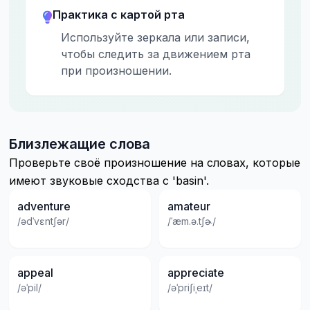
Практика с картой рта
Используйте зеркала или записи,
чтобы следить за движением рта
при произношении.
Близлежащие слова
Проверьте своё произношение на словах, которые
имеют звуковые сходства с 'basin'.
adventure
amateur
/ədˈvɛntʃər/
/ˈæm.ə.tʃɚ/
appeal
appreciate
/əˈpil/
/əˈpriʃiˌeɪt/