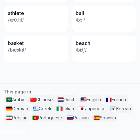
athlete
ball
/ˈæθ.liːt/
/bɔl/
basket
beach
/ˈbæskɪt/
/biːtʃ/
This page in:
Arabic
Chinese
Dutch
English
French
German
Greek
Italian
Japanese
Korean
Persian
Portuguese
Russian
Spanish
LingUp