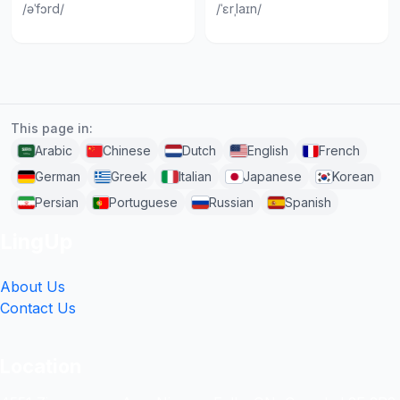
/əˈfɔrd/
/ˈɛrˌlaɪn/
This page in:
Arabic
Chinese
Dutch
English
French
German
Greek
Italian
Japanese
Korean
Persian
Portuguese
Russian
Spanish
LingUp
About Us
Contact Us
Location