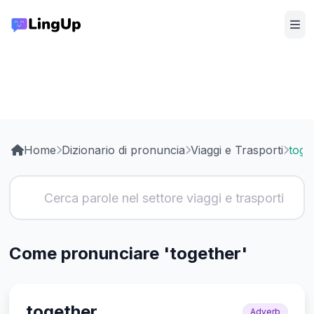
Home
Dizionario di pronuncia
Viaggi e Trasporti
toge
Come pronunciare 'together'
together
Adverb