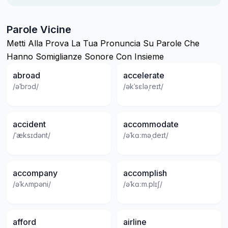
Parole Vicine
Metti Alla Prova La Tua Pronuncia Su Parole Che
Hanno Somiglianze Sonore Con Insieme
abroad
accelerate
/əˈbrɔd/
/əkˈsɛləˌreɪt/
accident
accommodate
/ˈæksɪdənt/
/əˈkɑːməˌdeɪt/
accompany
accomplish
/əˈkʌmpəni/
/əˈkɑːm.plɪʃ/
afford
airline