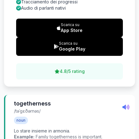
Tracciamento dei progressi
Audio di parlanti nativi
Scarica su
App Store
Scarica su
Google Play
4.8/5 rating
togetherness
/təˈɡɛðərnəs/
noun
Lo stare insieme in armonia.
Example:
Family togetherness is important.