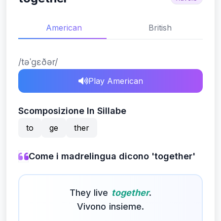
American
British
/təˈɡɛðər/
Play American
Scomposizione In Sillabe
to
ge
ther
Come i madrelingua dicono 'together'
They live
together
.
Vivono insieme.