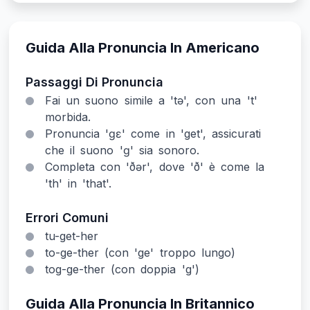
Guida Alla Pronuncia In Americano
Passaggi Di Pronuncia
Fai un suono simile a 'tə', con una 't'
morbida.
Pronuncia 'ɡɛ' come in 'get', assicurati
che il suono 'ɡ' sia sonoro.
Completa con 'ðər', dove 'ð' è come la
'th' in 'that'.
Errori Comuni
tu-get-her
to-ge-ther (con 'ge' troppo lungo)
tog-ge-ther (con doppia 'g')
Guida Alla Pronuncia In Britannico