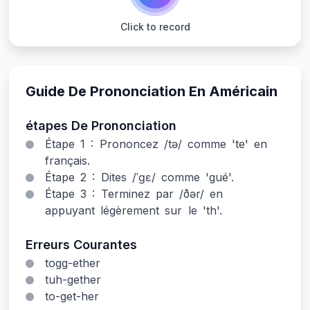
Click to record
Guide De Prononciation En Américain
étapes De Prononciation
Étape 1 : Prononcez /tə/ comme 'te' en
français.
Étape 2 : Dites /ˈɡɛ/ comme 'gué'.
Étape 3 : Terminez par /ðər/ en
appuyant légèrement sur le 'th'.
Erreurs Courantes
togg-ether
tuh-gether
to-get-her