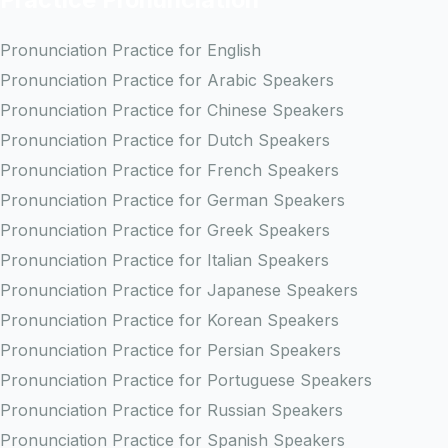
Pronunciation Practice for English
Pronunciation Practice for Arabic Speakers
Pronunciation Practice for Chinese Speakers
Pronunciation Practice for Dutch Speakers
Pronunciation Practice for French Speakers
Pronunciation Practice for German Speakers
Pronunciation Practice for Greek Speakers
Pronunciation Practice for Italian Speakers
Pronunciation Practice for Japanese Speakers
Pronunciation Practice for Korean Speakers
Pronunciation Practice for Persian Speakers
Pronunciation Practice for Portuguese Speakers
Pronunciation Practice for Russian Speakers
Pronunciation Practice for Spanish Speakers