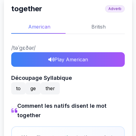
together
Adverb
American
British
/təˈɡɛðər/
Play American
Découpage Syllabique
to
ge
ther
Comment les natifs disent le mot
together