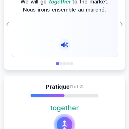
We will go
together
to the market.
Nous irons ensemble au marché.
Previous
Nex
Pratique
(1 of 2)
together