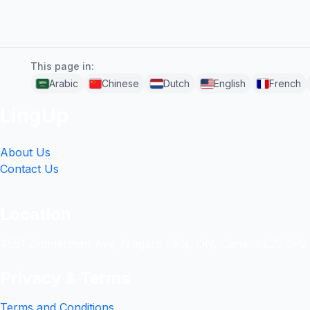
This page in:
Arabic
Chinese
Dutch
English
French
LingUp
About Us
Contact Us
Location
4551 Zimmerman Ave, Niagara Falls, ON, Canada L2E 2P2
Privacy & Terms
Terms and Conditions