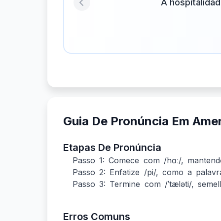
A hospitalidad
Previous
Guia De Pronúncia Em Ame
Etapas De Pronúncia
Passo 1: Comece com /hɑː/, mantend
Passo 2: Enfatize /pi/, como a palavra
Passo 3: Termine com /ˈtæləti/, semel
Erros Comuns