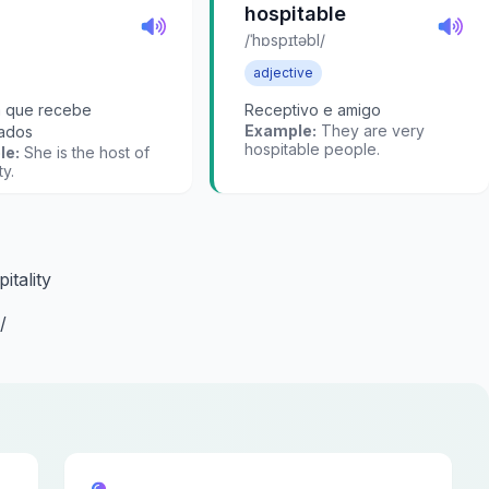
hospitable
/ˈhɒspɪtəbl/
adjective
 que recebe
Receptivo e amigo
Example:
They are very
ados
hospitable people.
le:
She is the host of
ty.
itality
/