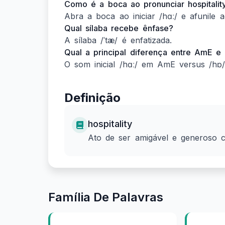
Como é a boca ao pronunciar hospitalit
Abra a boca ao iniciar /hɑː/ e afunile ao
Qual sílaba recebe ênfase?
A sílaba /ˈtæ/ é enfatizada.
Qual a principal diferença entre AmE e
O som inicial /hɑː/ em AmE versus /hɒ
Definição
hospitality
Ato de ser amigável e generoso 
Família De Palavras