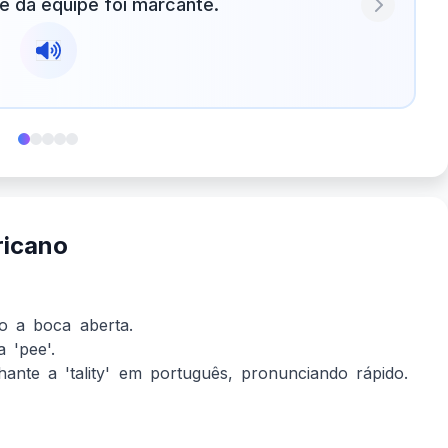
e da equipe foi marcante.
Next
ricano
o a boca aberta.
 'pee'.
hante a 'tality' em português, pronunciando rápido.