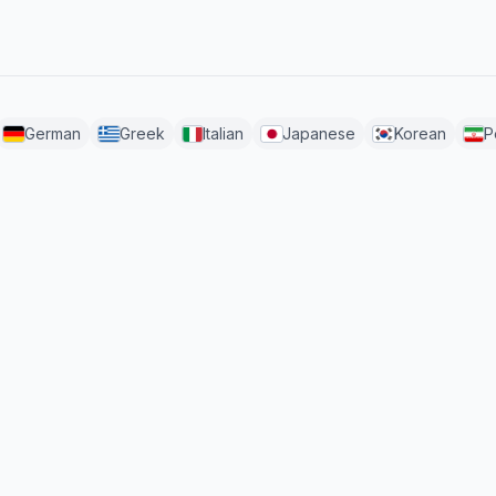
German
Greek
Italian
Japanese
Korean
P