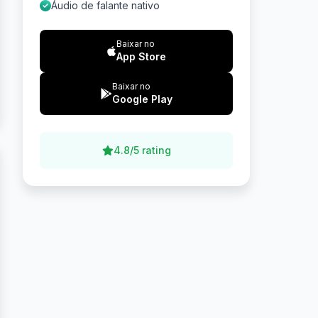
Áudio de falante nativo
Baixar no
App Store
Baixar no
Google Play
4.8/5 rating