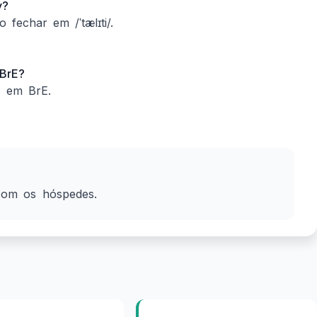
y?
 fechar em /ˈtælɪti/.
 BrE?
/ em BrE.
com os hóspedes.