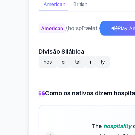
American
British
/ˌhɑːspiˈtæləti/
American
Play A
Divisão Silábica
hos
pi
tal
i
ty
Como os nativos dizem hospita
The
hospitality
o