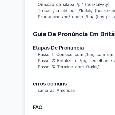
Omissão da sílaba /pi/ (hos-tal-i-ty)
Trocar /ˈtæləti/ por /ˈteɪləti/ (hos-pi-teɪ
Pronunciar /hɑ/ como /ha/ (hos-pit-al
Guia De Pronúncia Em Britâ
Etapas De Pronúncia
Passo 1: Comece com /hɒ/, com um 
Passo 2: Enfatize o /pɪ/, semelhante a
Passo 3: Termine com /ˈtælɪti/.
erros comuns
same as American
FAQ