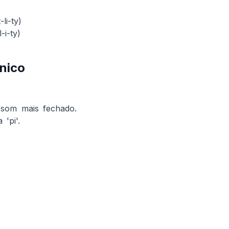
-li-ty)
-i-ty)
nico
som mais fechado.
 'pi'.