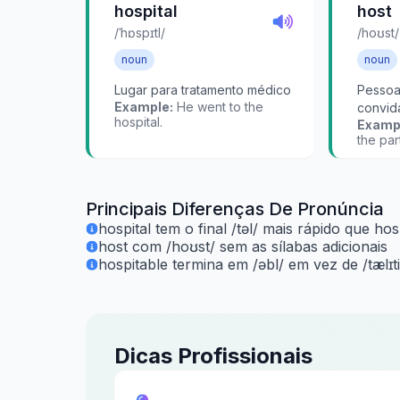
hospital
host
/ˈhɒspɪtl/
/hoʊst/
noun
noun
Lugar para tratamento médico
Pessoa
Example:
He went to the
convid
hospital.
Examp
the par
Principais Diferenças De Pronúncia
hospital tem o final /təl/ mais rápido que hosp
host com /hoʊst/ sem as sílabas adicionais
hospitable termina em /əbl/ em vez de /tælɪti
Dicas Profissionais