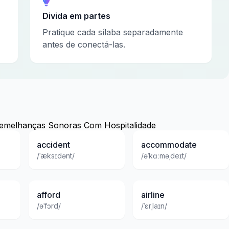
Divida em partes
Pratique cada sílaba separadamente
antes de conectá-las.
emelhanças Sonoras Com Hospitalidade
accident
accommodate
/ˈæksɪdənt/
/əˈkɑːməˌdeɪt/
afford
airline
/əˈfɔrd/
/ˈɛrˌlaɪn/