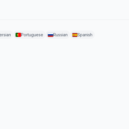
ersian
Portuguese
Russian
Spanish