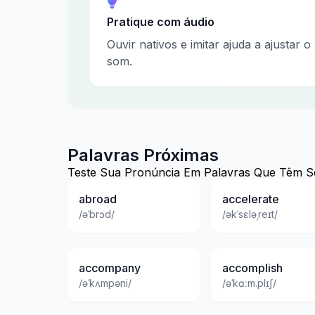
Pratique com áudio
Ouvir nativos e imitar ajuda a ajustar o
som.
Palavras Próximas
Teste Sua Pronúncia Em Palavras Que Têm S
abroad
accelerate
/əˈbrɔd/
/əkˈsɛləˌreɪt/
accompany
accomplish
/əˈkʌmpəni/
/əˈkɑːm.plɪʃ/