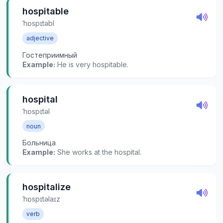
hospitable
ˈhɒspɪtəbl
adjective
Гостеприимный
Example:
He is very hospitable.
hospital
ˈhɒspɪtəl
noun
Больница
Example:
She works at the hospital.
hospitalize
ˈhɒspɪtəlaɪz
verb