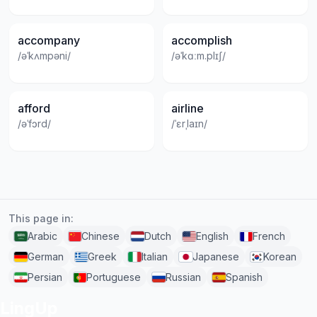
accompany
accomplish
/əˈkʌmpəni/
/əˈkɑːm.plɪʃ/
afford
airline
/əˈfɔrd/
/ˈɛrˌlaɪn/
This page in:
Arabic
Chinese
Dutch
English
French
German
Greek
Italian
Japanese
Korean
Persian
Portuguese
Russian
Spanish
LingUp