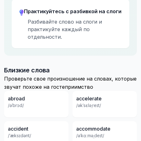
Практикуйтесь с разбивкой на слоги
Разбивайте слово на слоги и
практикуйте каждый по
отдельности.
Близкие слова
Проверьте свое произношение на словах, которые
звучат похоже на гостеприимство
abroad
accelerate
/əˈbrɔd/
/əkˈsɛləˌreɪt/
accident
accommodate
/ˈæksɪdənt/
/əˈkɑːməˌdeɪt/