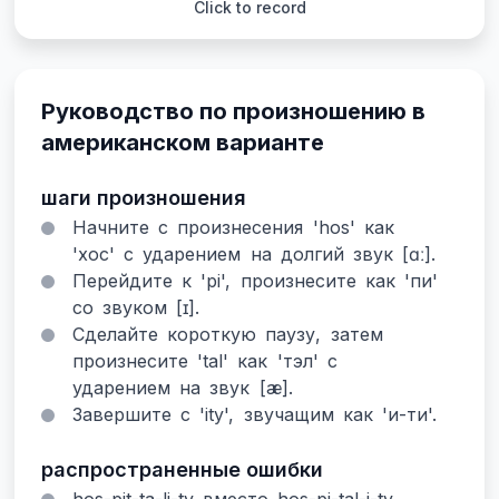
Click to record
Руководство по произношению в
американском варианте
шаги произношения
Начните с произнесения 'hos' как
'хос' с ударением на долгий звук [ɑː].
Перейдите к 'pi', произнесите как 'пи'
со звуком [ɪ].
Сделайте короткую паузу, затем
произнесите 'tal' как 'тэл' с
ударением на звук [æ].
Завершите с 'ity', звучащим как 'и-ти'.
распространенные ошибки