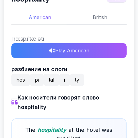
American
British
ˌhɑːspɪˈtæləti
Play American
разбиение на слоги
hos
pi
tal
i
ty
Как носители говорят слово
hospitality
The
hospitality
at the hotel was