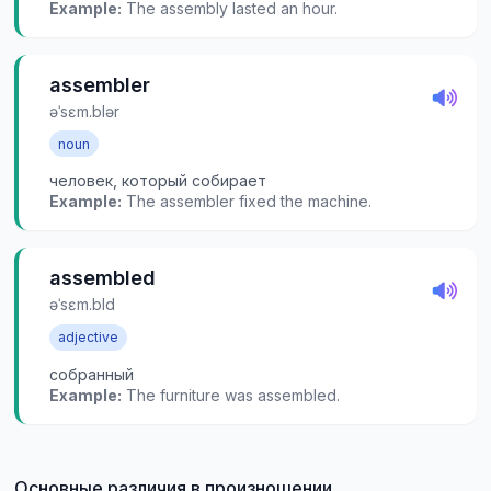
Example:
The assembly lasted an hour.
assembler
əˈsɛm.blər
noun
человек, который собирает
Example:
The assembler fixed the machine.
assembled
əˈsɛm.bld
adjective
собранный
Example:
The furniture was assembled.
Основные различия в произношении