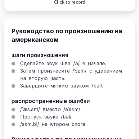
Click to record
Руководство по произношению на
американском
шаги произношения
Сделайте звук шва /ə/ в начале.
Затем произнесите /ˈsɛm/ с ударением
на вторую часть.
Завершите мягким звуком /bəl/.
распространенные ошибки
/ˈæs.ɛm/ вместо /əˈsɛm/
Пропуск звука /bəl/
/sɛm.bl/ на втором слоге