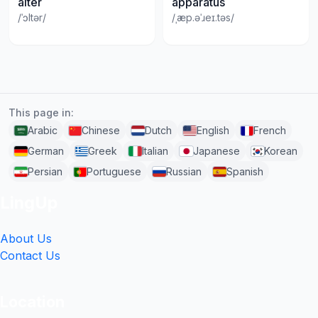
alter
apparatus
/ˈɔltər/
/ˌæp.əˈɹeɪ.təs/
This page in:
Arabic
Chinese
Dutch
English
French
German
Greek
Italian
Japanese
Korean
Persian
Portuguese
Russian
Spanish
LingUp
About Us
Contact Us
Location