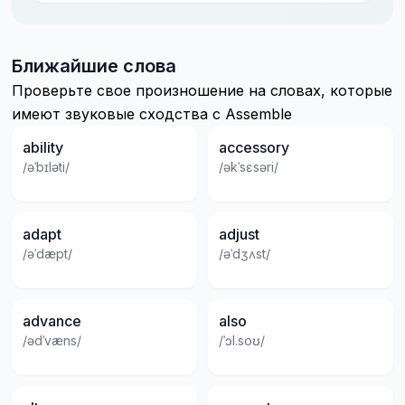
Ближайшие слова
Проверьте свое произношение на словах, которые
имеют звуковые сходства с Assemble
ability
accessory
/əˈbɪləti/
/əkˈsɛsəri/
adapt
adjust
/əˈdæpt/
/əˈdʒʌst/
advance
also
/ədˈvæns/
/ˈɔl.soʊ/