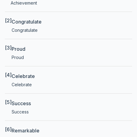
Achievement
[2]
Congratulate
Congratulate
[3]
Proud
Proud
[4]
Celebrate
Celebrate
[5]
Success
Success
[6]
Remarkable