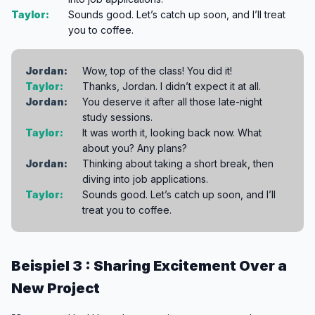
Taylor:
Sounds good. Let’s catch up soon, and I’ll treat
you to coffee.
Jordan:
Wow, top of the class! You did it!
Taylor:
Thanks, Jordan. I didn’t expect it at all.
Jordan:
You deserve it after all those late-night
study sessions.
Taylor:
It was worth it, looking back now. What
about you? Any plans?
Jordan:
Thinking about taking a short break, then
diving into job applications.
Taylor:
Sounds good. Let’s catch up soon, and I’ll
treat you to coffee.
Beispiel 3 : Sharing Excitement Over a
New Project