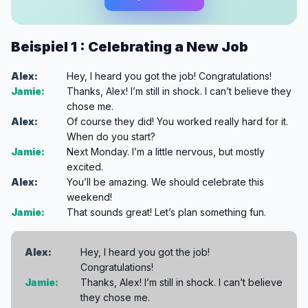
Beispiel 1 : Celebrating a New Job
Alex:
Hey, I heard you got the job! Congratulations!
Jamie:
Thanks, Alex! I’m still in shock. I can’t believe they
chose me.
Alex:
Of course they did! You worked really hard for it.
When do you start?
Jamie:
Next Monday. I’m a little nervous, but mostly
excited.
Alex:
You’ll be amazing. We should celebrate this
weekend!
Jamie:
That sounds great! Let’s plan something fun.
Alex:
Hey, I heard you got the job!
Congratulations!
Jamie:
Thanks, Alex! I’m still in shock. I can’t believe
they chose me.