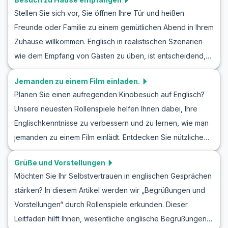
Abschieds-Rollenspiele sind perfekt, um die richtige
diese Übungen Ihnen helfen können, sicherer in echten
Stellen Sie sich vor, Sie öffnen Ihre Tür und heißen
Wortwahl und fließende Sprachfähigkeiten zu üben. Wir
Gesprächen zu werden.
Freunde oder Familie zu einem gemütlichen Abend in Ihrem
werden in nützlichen Wortschatz und Schlüsselphrasen
Zuhause willkommen. Englisch in realistischen Szenarien
eintauchen, die häufig bei Abschieden vorkommen, und
wie dem Empfang von Gästen zu üben, ist entscheidend,
deren Verwendung in praktischen Gesprächsübungen
um Ihre Kommunikationsfähigkeiten zu verbessern. Durch
demonstrieren. Durch das Verständnis der kulturellen
Jemanden zu einem Film einladen.
gezielte Rollenspiele, wie das Willkommenheißen von
Nuancen dieser gängigen Szenarien werden Sie in der
Planen Sie einen aufregenden Kinobesuch auf Englisch?
Besuchern, können Sie nicht nur den notwendigen
Lage sein, englische Abschiede im echten Leben souverän
Unsere neuesten Rollenspiele helfen Ihnen dabei, Ihre
englischen Wortschatz und die Redewendungen lernen,
zu meistern. Lassen Sie uns in die Welt der Gespräche
Englischkenntnisse zu verbessern und zu lernen, wie man
sondern diese auch auf eine natürlichere Weise
eintauchen und perfektes Englischsprechen,
jemanden zu einem Film einlädt. Entdecken Sie nützliche
anwenden. Diese Fähigkeiten zu erlernen wird Ihnen
Abschiednehmen und mehr durch Übung gestalten.
englische Vokabeln und üben Sie, wie man ein
helfen, Vertrauen in echten Interaktionen zu gewinnen. In
Grüße und Vorstellungen
Einladungsgespräch beginnt, fortführt und abschließt. Mit
diesem Blogbeitrag werden wir den allgemeinen
Möchten Sie Ihr Selbstvertrauen in englischen Gesprächen
unseren realistischen Dialogbeispielen können Sie Ihre
Wortschatz und die wichtigsten Redewendungen
stärken? In diesem Artikel werden wir „Begrüßungen und
Kommunikationsfähigkeiten verfeinern und sicherstellen,
erkunden, die Sie beim Empfang zu Hause benötigen,
Vorstellungen“ durch Rollenspiele erkunden. Dieser
dass Sie für Ihren nächsten Kinobesuch auf Englisch bereit
zusammen mit Beispielen für natürliche Dialoge und
Leitfaden hilft Ihnen, wesentliche englische Begrüßungen
sind. Ob es sich um eine Komödie, einen actiongeladenen
kulturellen Hinweisen, um sicherzustellen, dass Sie auf