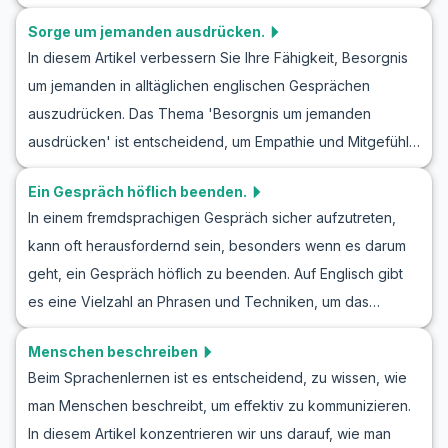
zu lernen und sich bei Vorstellungsrunden sicherer zu
Thriller oder einen romantischen Filmabend handelt, seien
jede Situation vorbereitet sind.
Sorge um jemanden ausdrücken.
fühlen. Sowohl Anfänger als auch fortgeschrittene
Sie bereit, das Beste aus Ihrem Englischtraining
In diesem Artikel verbessern Sie Ihre Fähigkeit, Besorgnis
Lernende können von den Beispieldialogen, wertvollem
herauszuholen.
um jemanden in alltäglichen englischen Gesprächen
Vokabular und Tipps profitieren. Erfahren Sie, wann Sie
auszudrücken. Das Thema 'Besorgnis um jemanden
bestimmte englische Begrüßungsphrasen verwenden
ausdrücken' ist entscheidend, um Empathie und Mitgefühl
sollten und wie Sie Gespräche führen können, die Türen
im Englischen zu zeigen. Diese Fähigkeit ist nicht nur für
für Sie öffnen.
Ein Gespräch höflich beenden.
persönliche Beziehungen wichtig, sondern auch im
In einem fremdsprachigen Gespräch sicher aufzutreten,
beruflichen Umfeld relevant. Durch Rollenspielszenarien
kann oft herausfordernd sein, besonders wenn es darum
wie 'Englisches Rollenspiel Besorgnis ausdrücken' und
geht, ein Gespräch höflich zu beenden. Auf Englisch gibt
'Englisch lernen Besorgnis zeigen Rollenspiel' können Sie
es eine Vielzahl an Phrasen und Techniken, um das
natürlich und spontan auf Englisch kommunizieren. Diese
Gespräch angenehm und respektvoll zu beenden. In
praktischen Übungen helfen Ihnen, Vertrauen zu gewinnen
Menschen beschreiben
diesem Artikel lernen Sie hilfreiche Phrasen für das
und zu lernen, wie Sie effektiv Besorgnis auf Englisch
Beim Sprachenlernen ist es entscheidend, zu wissen, wie
Gesprächsende auf Englisch, die Ihnen dabei helfen,
ausdrücken können. Lesen Sie weiter, um Ihr Verständnis
man Menschen beschreibt, um effektiv zu kommunizieren.
souverän und höflich aufzutreten. Wir bieten Ihnen
zu vertiefen und Ihr Gefühl für die Sprache zu verbessern.
In diesem Artikel konzentrieren wir uns darauf, wie man
praktische Rollenspiele auf Englisch, die Ihnen