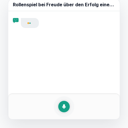
Dialoge erleben, die Ihnen helfen, Ihre
Rollenspiel bei
Freude über den Erfolg eines anderen ausdrücken.
Englischkenntnisse zu verbessern. Indem Sie üben,
Freude über den Erfolg anderer in englischen
Unterhaltungen auszudrücken, werden Sie Ihre
Kommunikation und sozialen Interaktionen auf
Englisch erfolgreich meistern.