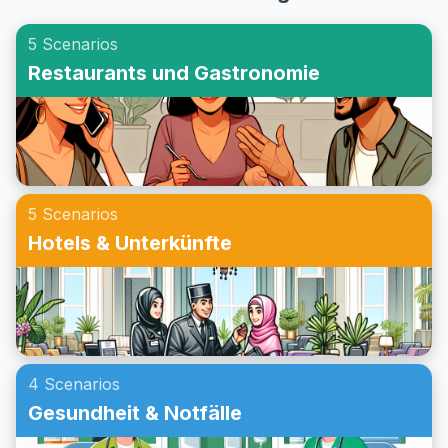
nützliche Redewendungen zur Verfügung, die du in
solchen Situationen benötigst, und bieten
5 Scenarios
Beispielgespräche an, um deine Konversationsfähigkeiten
Restaurants und Gastronomie
weiter zu verbessern. Egal ob du eine Einladung zu einer
Party auf Englisch im Rollenspiel übst oder dein
Konversationstraining für das Annehmen einer Einladung
verbessern möchtest, dieser Beitrag wird dir helfen, bei
Partys auf Englisch sicherer zu kommunizieren.
5 Scenarios
Hotels & Unterkünfte
4 Scenarios
Gesundheit & Notfälle