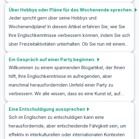
hilft Ihnen, Ihre Englischkenntnisse in realen Situationen zu
Über Hobbys oder Pläne für das Wochenende sprechen.
verbessern, indem er Ihnen hilfreiche Vokabeln und
Jeder spricht gern über seine Hobbys und
Ausdrücke präsentiert. Außerdem finden Sie hier nützliche
Wochenendpläne! In diesem Artikel erfahren Sie, wie Sie
Übungsdialoge, die Ihnen helfen, selbstbewusster in
Ihre Englischkenntnisse verbessern können, indem Sie sich
Gesprächen mit neuen Menschen zu werden. Egal, ob Sie
über Freizeitaktivitäten unterhalten. Ob Sie nun mit einem
Ihre Englisch Konversation üben kennenlernen,
Freund über neue Hobbys sprechen oder Pläne für das
Rollenspiele für Anfänger ausprobieren oder lernen
Ein Gespräch auf einer Party beginnen.
Wochenende schmieden, wir haben Vokabeln und
möchten, wie man jemanden trifft – dieser Artikel bietet
Willkommen zu einem spannenden Blogartikel, der Ihnen
Redewendungen zusammengestellt, die Ihnen dabei
Ihnen die notwendigen Werkzeuge, um sich sicherer im
hilft, Ihre Englischkenntnisse im aufregenden, aber
helfen. Diese Gespräche bieten auch hervorragende
Englischen zu fühlen.
manchmal herausfordernden Umfeld einer Party zu
Möglichkeiten für englisches Rollenspiel und
verbessern. Wir alle wissen, dass es eine Kunst ist, auf
Gesprächsübungen, damit Sie in Alltagsdialogen sicherer
einer Party ein Gespräch zu beginnen, und in dieser
werden.
Eine Entschuldigung aussprechen
Lektion konzentrieren wir uns darauf, Sie mit dem
Sich im Englischen zu entschuldigen kann eine
notwendigen englischen Wortschatz und wertvollen
herausfordernde, aber entscheidende Fähigkeit sein, um
Redewendungen auszustatten, um selbstbewusst
effektiv in interkulturellen oder internationalen Kontexten
anregende Gespräche zu führen. Egal, ob Sie neue Leute