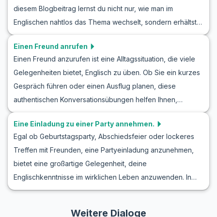
diesem Blogbeitrag lernst du nicht nur, wie man im
Wortschatz und Schlüsselphrasen wie die, die in
Englischen nahtlos das Thema wechselt, sondern erhältst
authentischen englischen Dialogen verwendet werden.
auch praktische Einblicke durch Rollenspiele und nützliche
Außerdem bieten wir Beispielgespräche, um zu zeigen,
Einen Freund anrufen
Redewendungen. Egal, ob du über alltägliche
wie ein solches Gespräch ablaufen könnte. Machen Sie
Einen Freund anzurufen ist eine Alltagssituation, die viele
Gesprächswechsel oder spezifische Szenarien sprechen
sich bereit, Ihre Englischkenntnisse zu verbessern und mit
Gelegenheiten bietet, Englisch zu üben. Ob Sie ein kurzes
möchtest, dieser Leitfaden rüstet dich aus, um dein
Ihrem neu erworbenen Vokabular Komplimente zu streuen.
Gespräch führen oder einen Ausflug planen, diese
Englisch selbstbewusst zu verbessern. Die Beschäftigung
authentischen Konversationsübungen helfen Ihnen,
mit englischen Rollenspielen über Themenwechsel wird
Sprachbarrieren zu überwinden. In diesem Blogbeitrag
dich dazu befähigen, selbstsicherer zu werden und deine
Eine Einladung zu einer Party annehmen.
erfahren Sie, wie Sie ein Gespräch auf Englisch mit einem
Sprachkenntnisse zu erweitern.
Egal ob Geburtstagsparty, Abschiedsfeier oder lockeres
Freund führen können. Durch das Üben von englischen
Treffen mit Freunden, eine Partyeinladung anzunehmen,
Gesprächen mit einem Freund und Rollenspielen von
bietet eine großartige Gelegenheit, deine
Telefonanrufen auf Englisch lernen Sie nützlichen
Englischkenntnisse im wirklichen Leben anzuwenden. In
Wortschatz und wichtige Redewendungen, die Sie
diesem Blogbeitrag lernst du, wie man eine Einladung auf
selbstbewusst am Telefon verwenden können.
Englisch annimmt. Wir stellen dir allgemeines Vokabular und
Weitere Dialoge