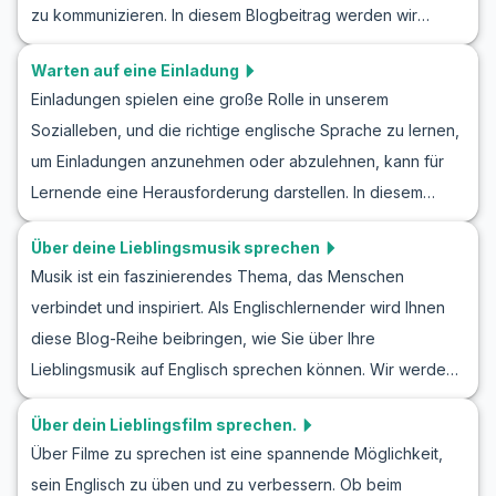
zu kommunizieren. In diesem Blogbeitrag werden wir
kennenlernen oder einfach nur Ihre Sprachkenntnisse
verschiedene englische Rollenspiele für Entschuldigungen
schärfen möchten, diese Tipps und Rollenspielübungen
Warten auf eine Einladung
erkunden und lernen, wie man ein
werden Ihnen helfen, jederzeit die richtigen Worte zu
Einladungen spielen eine große Rolle in unserem
Entschuldigungsgespräch auf Englisch übt. Durch das
finden. Lassen Sie uns gemeinsam erkunden, wie man
Sozialleben, und die richtige englische Sprache zu lernen,
Verstehen des richtigen Wortschatzes und der wichtigen
leichter Englisch spricht und auf einer Party ein Gespräch
um Einladungen anzunehmen oder abzulehnen, kann für
Ausdrücke können Sie Ihr Englisch verbessern und
beginnt.
Lernende eine Herausforderung darstellen. In diesem
selbstbewusster in Entschuldigungsszenarien auf Englisch
Artikel werden wir das Szenario "Warten auf eine
auftreten. Mit realistischen Gesprächsrollenspielen lernen
Über deine Lieblingsmusik sprechen
Einladung" durch Rollenspiele erkunden. Sie werden
Sie, sich angemessen und höflich zu entschuldigen,
Musik ist ein faszinierendes Thema, das Menschen
nützliche Vokabeln und englische Konversationsübungen
während Sie Kommunikationsbarrieren überwinden. Lassen
verbindet und inspiriert. Als Englischlernender wird Ihnen
für Einladungen kennenlernen. Von der Annahme einer
Sie uns eintauchen und entdecken, wie Sie diese
diese Blog-Reihe beibringen, wie Sie über Ihre
Einladung zu einer Party bis hin zum höflichen Ablehnen
essenzielle Fähigkeit meistern können.
Lieblingsmusik auf Englisch sprechen können. Wir werden
einer Einladung, die Sie nicht annehmen können, helfen
essenzielles Vokabular und nützliche Ausdrücke
Ihnen diese Rollenspiele, selbstbewusster und natürlicher
Über dein Lieblingsfilm sprechen.
behandeln, die Ihnen helfen, selbstbewusst über Musik zu
in Ihrer englischen Kommunikation zu werden. Tauchen Sie
Über Filme zu sprechen ist eine spannende Möglichkeit,
kommunizieren. Zusätzlich finden Sie echte
ein in die Welt der Einladungsszenarien und verbessern
sein Englisch zu üben und zu verbessern. Ob beim
Gesprächsbeispiele, die typische englische Dialoge über