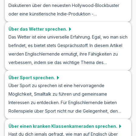
Sie Ihr Englisch durch praktische Übungen.
Diskutieren über den neuesten Hollywood-Blockbuster
Musik simulieren. Egal ob Sie Ihre Lieblingslieder
oder eine künstlerische Indie-Produktion -
beschreiben oder Ihre Musikinteressen teilen möchten,
Filmdiskussionen können deine Sprachkenntnisse
diese Lektion wird Ihnen helfen, flüssiger und
Über das Wetter sprechen.
erheblich fördern. In diesem Artikel konzentrieren wir uns
authentischer zu sprechen. Lassen Sie uns zusammen Ihr
Das Wetter ist eine universelle Erfahrung. Egal, wo man sich
darauf, deinen Lieblingsfilm im Englischunterricht zu
Englisch verbessern, indem wir über die Freude an der
befindet, es bietet stets Gesprächsstoff. In diesem Artikel
besprechen. Du wirst nützliche Sätze und Vokabeln lernen,
Musik sprechen.
werden Englischlernende ermutigt, ihre Fähigkeiten zu
die dir helfen, deine filmbezogenen Diskussionen flüssiger
verbessern, indem sie das wichtige Thema des
und natürlicher auf Englisch zu führen. Wir bieten auch
Wettersprechens auf Englisch üben. Durch Rollenspiele
realistische Rollenspiele an, damit du dein neu erworbenes
Über Sport sprechen.
lernt man nicht nur nützliches allgemeines Wettervokabular,
Englischwissen über Filme sofort anwenden kannst.
Über Sport zu sprechen ist eine hervorragende
sondern auch spezifische Ausdrücke, die einem helfen,
Begleite uns in diese spannende Welt der englischen
Möglichkeit, Smalltalk zu führen und gemeinsame
sich in alltäglichen Gesprächen sicherer zu fühlen. Von den
Konversationsübungen über Filme und entdecke, wie du
Interessen zu entdecken. Für Englischlernende bieten
Grundlagen bis hin zu komplexeren Dialogen helfen diese
mühelos dein nächstes Filmgespräch meistern kannst!
Rollenspiele über Sport nicht nur die Gelegenheit, den
Beispiele für englische Wettergespräche dabei, die
Wortschatz zu erweitern, sondern auch in realistischen
Sprachkenntnisse zu vertiefen. Ob Sie über Sonnenschein
Über einen kranken Klassenkameraden sprechen.
Gesprächsszenarien zu üben. Egal, ob du über deinen
oder Regen sprechen, diese Rollenspiele sind ein
Hast du dich jemals gefragt, wie man auf Englisch über