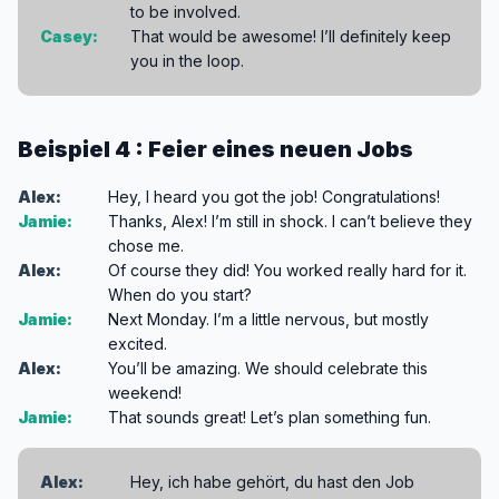
to be involved.
Casey:
That would be awesome! I’ll definitely keep
you in the loop.
Beispiel 4 : Feier eines neuen Jobs
Alex:
Hey, I heard you got the job! Congratulations!
Jamie:
Thanks, Alex! I’m still in shock. I can’t believe they
chose me.
Alex:
Of course they did! You worked really hard for it.
When do you start?
Jamie:
Next Monday. I’m a little nervous, but mostly
excited.
Alex:
You’ll be amazing. We should celebrate this
weekend!
Jamie:
That sounds great! Let’s plan something fun.
Alex:
Hey, ich habe gehört, du hast den Job