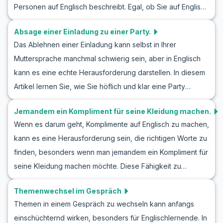
Personen auf Englisch beschreibt. Egal, ob Sie auf Englisch
ermöglichen, Ihr neues Wissen gleich in der Praxis
über jemanden sprechen oder während eines englischen
anzuwenden. Erfahren Sie, wie Sie selbstsicher und
Absage einer Einladung zu einer Party.
Rollenspiels eine Person beschreiben, wir haben
zuvorkommend ein Gespräch höflich beenden können,
Das Ablehnen einer Einladung kann selbst in Ihrer
nützlichen Wortschatz und wichtige Redewendungen
während Sie Ihr Englisch weiter verbessern.
Muttersprache manchmal schwierig sein, aber in Englisch
zusammengestellt, die Sie beherrschen sollten. Entdecken
kann es eine echte Herausforderung darstellen. In diesem
Sie Beispiele für echte Gespräche, die in Alltagssituationen
Artikel lernen Sie, wie Sie höflich und klar eine Party
vorkommen. Mit diesen Übungen wird es Ihnen leichter
Einladung auf Englisch ablehnen, ohne das Gefühl zu
fallen, Englisch zu lernen und selbstbewusster in
Jemandem ein Kompliment für seine Kleidung machen.
haben, dass Sie jemanden verletzen. Wir werden wichtige
Gesprächen zu werden.
Wenn es darum geht, Komplimente auf Englisch zu machen,
Vokabeln und Schlüsselphrasen vorstellen, die Ihnen
kann es eine Herausforderung sein, die richtigen Worte zu
helfen, souverän in solchen Konversationsübungen
finden, besonders wenn man jemandem ein Kompliment für
aufzutreten. Darüber hinaus bieten wir Beispielgespräche,
seine Kleidung machen möchte. Diese Fähigkeit zu
die realistische und verdauliche Dialoge bieten, damit Sie
meistern, kann nicht nur interessante Gespräche anregen,
sich sicherer fühlen, wenn Sie in Ihrer nächsten Englisch
Themenwechsel im Gespräch
sondern auch neue Freundschaften entstehen lassen. In
Rollenspiel Einladung absagen müssen.
Themen in einem Gespräch zu wechseln kann anfangs
diesem Artikel lernen Sie, wie man in Gesprächen
einschüchternd wirken, besonders für Englischlernende. In
Komplimente zur Kleidung macht. Sie entdecken nützlichen