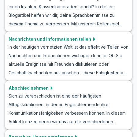
Lieblingssport sprechen oder Tipps für ein
effektiver Weg, Englisch zu lernen, während man über das
einen kranken Klassenkameraden spricht? In diesem
bevorstehendes Spiel geben möchtest, dieser Artikel
Wetter spricht.
Blogartikel helfen wir dir, deine Sprachkenntnisse zu
bietet dir nützliche Vokabeln und Redewendungen, um
diesem Thema zu verbessern. Mit unserem Rollenspiel
deine Englischkenntnisse zu verbessern. Tauchen wir ein
'Über einen kranken Klassenkameraden sprechen' lernst
in die Welt des Sports auf Englisch und heben wir deine
Nachrichten und Informationen teilen
du, wie du relevante Vokabeln und Redewendungen
Sprachfähigkeiten auf die nächste Stufe!
In der heutigen vernetzten Welt ist das effektive Teilen von
anwenden kannst. Ob du jemanden tröstest,
Nachrichten und Informationen wichtiger denn je. Ob Sie
Genesungswünsche schickst oder dich einfach nach dem
aktuelle Ereignisse mit Freunden diskutieren oder
Wohlbefinden eines Klassenkameraden erkundigst, hier
Geschäftsnachrichten austauschen – diese Fähigkeiten auf
findest du alles, was du brauchst. Englischlernen durch
Englisch zu beherrschen, ist wesentlich. Dieser Artikel
praktische Rollenspiele wie dieses verbessert nicht nur
Abschied nehmen
bietet Ihnen die Möglichkeit, Ihre Sprachfähigkeiten durch
deinen Wortschatz, sondern macht dich auch
Sich zu verabschieden ist eine der häufigsten
Rollenspiele zu verbessern, die das Teilen von
selbstbewusster in Gesprächen im echten Leben.
Alltagssituationen, in denen Englischlernende ihre
Nachrichten und Informationen simulieren. Sie werden
Kommunikationsfähigkeiten verbessern können. In diesem
nützliche Vokabeln und wichtige Gesprächsphrasen
Artikel konzentrieren wir uns auf die verschiedenen
entdecken, die Ihnen helfen, sich natürlicher und flüssiger
Möglichkeiten, sich auf Englisch zu verabschieden. Diese
auszudrücken. Lesen Sie weiter, um herauszufinden, wie
Besuch zu Hause empfangen