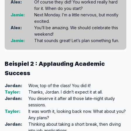
Alex:
Of course they did! You worked really hard
for it. When do you start?
Jamie:
Next Monday. I’m a little nervous, but mostly
excited.
Alex:
You’ll be amazing. We should celebrate this
weekend!
Jamie:
That sounds great! Let’s plan something fun.
Beispiel 2 : Applauding Academic
Success
Jordan:
Wow, top of the class! You did it!
Taylor:
Thanks, Jordan. I didn’t expect it at all.
Jordan:
You deserve it after all those late-night study
sessions.
Taylor:
It was worth it, looking back now. What about you?
Any plans?
Jordan:
Thinking about taking a short break, then diving
into job applications.