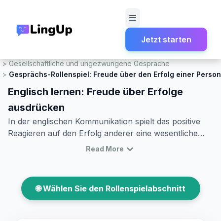
Jetzt starten
Startseite
Rollenspiel
Gesellschaftliche und ungezwungene Gespräche
Gesprächs-Rollenspiel: Freude über den Erfolg einer Perso
Englisch lernen: Freude über Erfolge
ausdrücken
In der englischen Kommunikation spielt das positive
Reagieren auf den Erfolg anderer eine wesentliche
Rolle. Es ist eine wertvolle Fähigkeit, die nicht nur hilft,
Read More
Beziehungen zu stärken, sondern auch offen für
zukünftige Zusammenarbeit zu sein. In diesem Artikel
werden Sie lernen, wie man in einem Englisch
🌐 Wählen Sie den Rollenspielabschnitt
Rollenspiel Erfolg und Freude ausdrücken kann. Sie
werden nicht nur neue Vokabeln und nützliche
Phrasen kennenlernen, sondern auch realistische