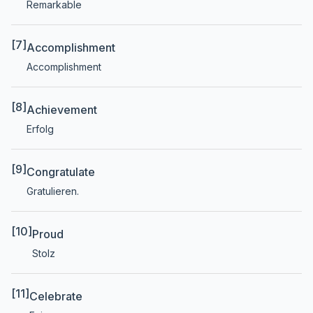
Remarkable
[7]
Accomplishment
Accomplishment
[8]
Achievement
Erfolg
[9]
Congratulate
Gratulieren.
[10]
Proud
Stolz
[11]
Celebrate