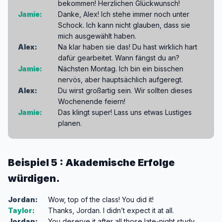
bekommen! Herzlichen Glückwunsch!
Jamie:
Danke, Alex! Ich stehe immer noch unter
Schock. Ich kann nicht glauben, dass sie
mich ausgewählt haben.
Alex:
Na klar haben sie das! Du hast wirklich hart
dafür gearbeitet. Wann fängst du an?
Jamie:
Nächsten Montag. Ich bin ein bisschen
nervös, aber hauptsächlich aufgeregt.
Alex:
Du wirst großartig sein. Wir sollten dieses
Wochenende feiern!
Jamie:
Das klingt super! Lass uns etwas Lustiges
planen.
Beispiel 5 : Akademische Erfolge
würdigen.
Jordan:
Wow, top of the class! You did it!
Taylor:
Thanks, Jordan. I didn’t expect it at all.
Jordan:
You deserve it after all those late-night study