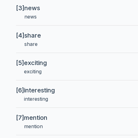
[3]
news
news
[4]
share
share
[5]
exciting
exciting
[6]
interesting
interesting
[7]
mention
mention