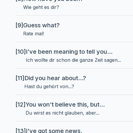
Wie geht es dir?
[9]
Guess what?
Rate mal!
[10]
I've been meaning to tell you...
Ich wollte dir schon die ganze Zeit sagen...
[11]
Did you hear about...?
Hast du gehört von...?
[12]
You won't believe this, but...
Du wirst es nicht glauben, aber...
[13]
I've got some news.