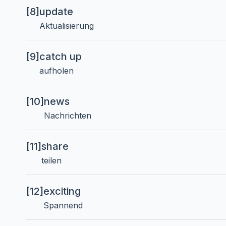
[8]
update
Aktualisierung
[9]
catch up
aufholen
[10]
news
Nachrichten
[11]
share
teilen
[12]
exciting
Spannend