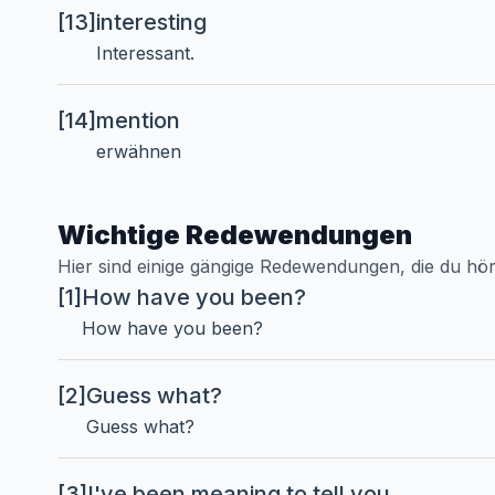
[13]
interesting
Interessant.
[14]
mention
erwähnen
Wichtige Redewendungen
Hier sind einige gängige Redewendungen, die du hö
[1]
How have you been?
How have you been?
[2]
Guess what?
Guess what?
[3]
I've been meaning to tell you...