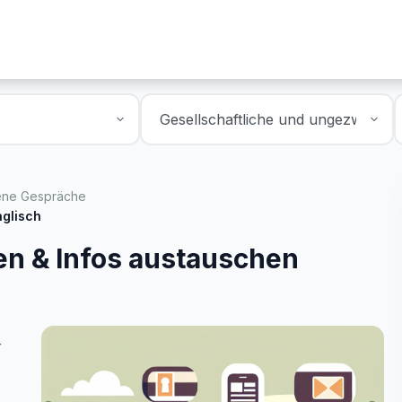
ene Gespräche
nglisch
en & Infos austauschen
r