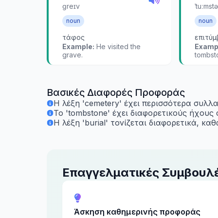
ɡreɪv
ˈtuːmst
noun
noun
τάφος
επιτύμ
Example:
He visited the
Examp
grave.
tombst
Βασικές Διαφορές Προφοράς
Η λέξη 'cemetery' έχει περισσότερα συλλα
Το 'tombstone' έχει διαφορετικούς ήχους 
Η λέξη 'burial' τονίζεται διαφορετικά, κ
Επαγγελματικές Συμβουλ
Άσκηση καθημερινής προφοράς