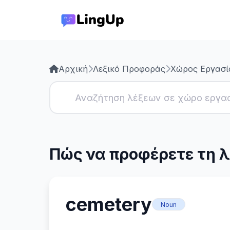
Αρχική
Λεξικό Προφοράς
Χώρος Εργασί
Πώς να προφέρετε τη λ
cemetery
Noun