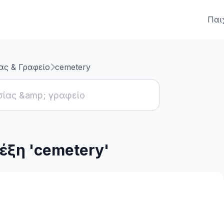
Παι
ας & Γραφείο
cemetery
έξη 'cemetery'