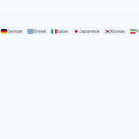
German
Greek
Italian
Japanese
Korean
P