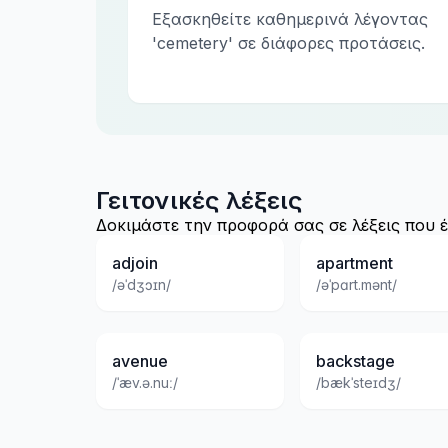
Εξασκηθείτε καθημερινά λέγοντας
'cemetery' σε διάφορες προτάσεις.
Γειτονικές λέξεις
Δοκιμάστε την προφορά σας σε λέξεις που έ
adjoin
apartment
/əˈdʒɔɪn/
/əˈpɑrt.mənt/
avenue
backstage
/ˈæv.ə.nuː/
/bækˈsteɪdʒ/