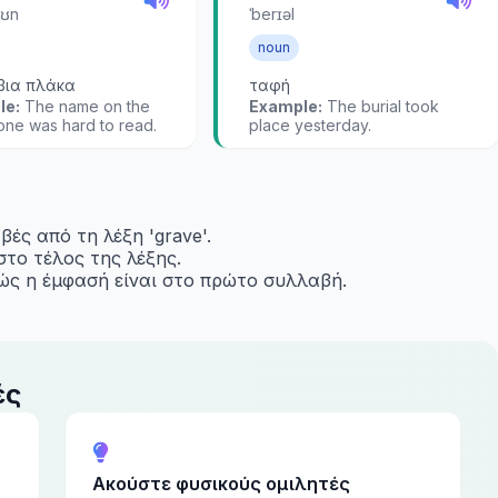
əʊn
ˈberɪəl
noun
βια πλάκα
ταφή
le:
The name on the
Example:
The burial took
one was hard to read.
place yesterday.
βές από τη λέξη 'grave'.
στο τέλος της λέξης.
αθώς η έμφασή είναι στο πρώτο συλλαβή.
ές
Ακούστε φυσικούς ομιλητές