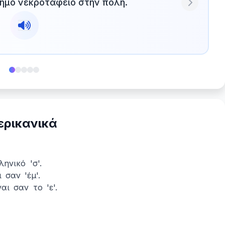
ημο νεκροταφείο στην πόλη.
Next
ερικανικά
ηνικό 'σ'.
 σαν 'έμ'.
αι σαν το 'ε'.