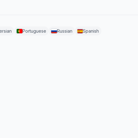
ersian
Portuguese
Russian
Spanish