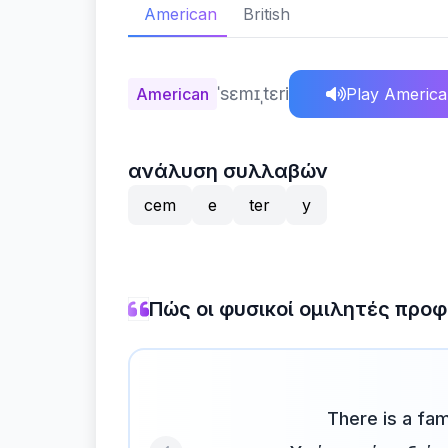
American
British
ˈsɛmɪˌtɛri
American
Play Americ
ανάλυση συλλαβών
cem
e
ter
y
Πώς οι φυσικοί ομιλητές προφ
There is a f