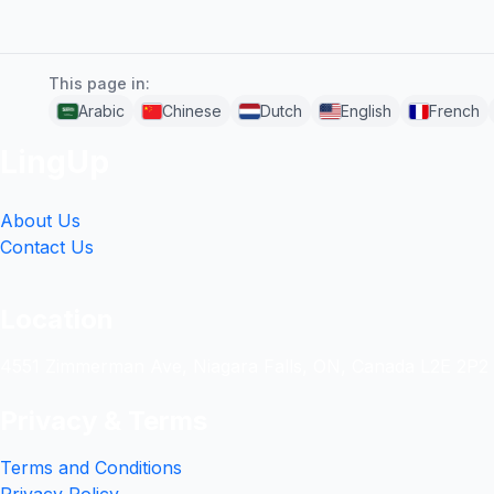
This page in:
Arabic
Chinese
Dutch
English
French
LingUp
About Us
Contact Us
Location
4551 Zimmerman Ave, Niagara Falls, ON, Canada L2E 2P2
Privacy & Terms
Terms and Conditions