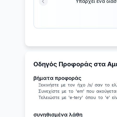
Υπάρχει ένα διάσ
Previous
Οδηγός Προφοράς στα Αμ
βήματα προφοράς
Ξεκινήστε με τον ήχο /s/ σαν το ελλ
Συνεχίστε με το 'em' που ακούγεται
Τελειώστε με 'e-tery' όπου το 'e' είν
συνηθισμένα λάθη