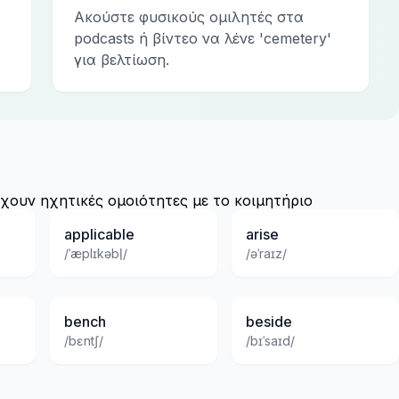
Ακούστε φυσικούς ομιλητές στα
podcasts ή βίντεο να λένε 'cemetery'
για βελτίωση.
χουν ηχητικές ομοιότητες με το κοιμητήριο
applicable
arise
/ˈæplɪkəbl̩/
/əˈraɪz/
bench
beside
/bɛntʃ/
/bɪˈsaɪd/